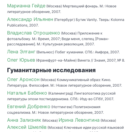
Марианна Гейде
(Москва) Мертвецкий фонарь. М.: Новое
литературное обозрение, 2007.
Александр Ильянен
(Петербург) Бутик Vanity. Тверь: Kolonna
Publications, 2007.
Владислав Отрошенко
(Москва) Приложение к
фотоальбому. М.: Время, 2007; Веди меня, слепец [Роман-
расследование]. М.: Культурная революция, 2007.
Лена Элтанг
(Вильнюс) Побег куманики. СПб.: Амфора, 2007.
Олег Юрьев
(Франкфурт-на-Майне) Винета // Знамя, 2007, № 8.
Гуманитарные исследования
Олег Аронсон
(Москва) Коммуникативный образ: Кино.
Литература. Философия. М.: Новое литературное обозрение, 2007.
Наталья Бабенко
(Калининград) Лингвопоэтика русской
литературы эпохи постмодернизма. СПб.: Изд-во СПбУ, 2007.
Евгений Добренко
(Ноттингем) Политэкономия
соцреализма. М.: Новое литературное обозрение, 2007.
Анна Зализняк
Ирина Левонтина
(Москва)
(Москва)
Алексей Шмелёв
(Москва) Ключевые идеи русской языковой