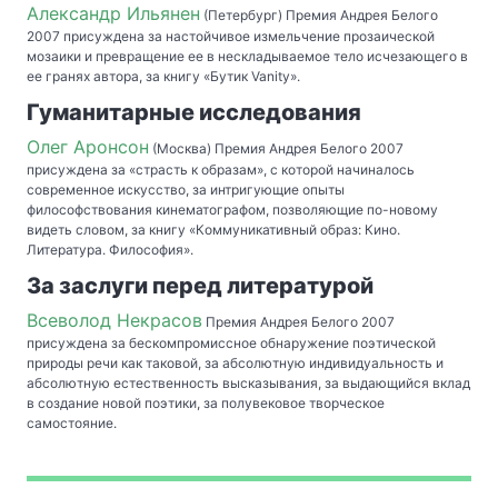
Александр Ильянен
(Петербург) Премия Андрея Белого
2007 присуждена за настойчивое измельчение прозаической
мозаики и превращение ее в нескладываемое тело исчезающего в
ее гранях автора, за книгу «Бутик Vanity».
Гуманитарные исследования
Олег Аронсон
(Москва) Премия Андрея Белого 2007
присуждена за «страсть к образам», с которой начиналось
современное искусство, за интригующие опыты
философствования кинематографом, позволяющие по-новому
видеть словом, за книгу «Коммуникативный образ: Кино.
Литература. Философия».
За заслуги перед литературой
Всеволод Некрасов
Премия Андрея Белого 2007
присуждена за бескомпромиссное обнаружение поэтической
природы речи как таковой, за абсолютную индивидуальность и
абсолютную естественность высказывания, за выдающийся вклад
в создание новой поэтики, за полувековое творческое
самостояние.