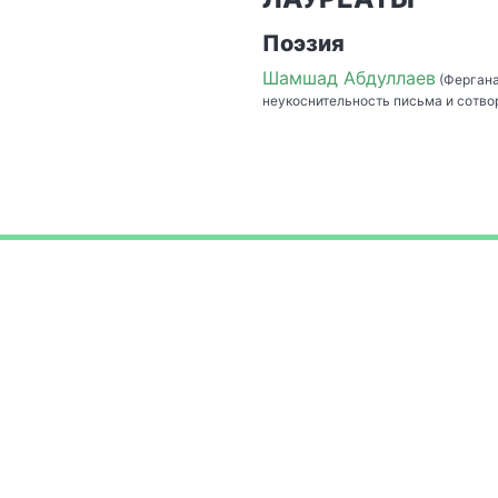
Поэзия
Шамшад Абдуллаев
(Фергана
неукоснительность письма и сотво