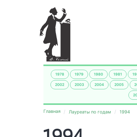
1978
1979
1980
1981
19
2002
2003
2004
2005
2
2
Главная
Лауреаты по годам
1994
1994