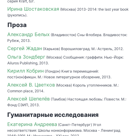
серия Kraft, б/г.
Ирина Шостаковская
(Москва) 2013-2014: the last year book
(рукопись).
Проза
Александр Белых
(Владивосток) Сны Флобера. Владивосток:
Рубеж, 2013.
Сергей Жадан
(Харьков) Ворошиловград. М.: Астрель, 2012.
Ольга Зондберг
(Москва) Сообщения: граффити. Нью-Йорк:
Ailuros Publishing, 2013.
Кирилл Кобрин
(Лондон) Книга перемещений:
пост(нон)фикшн. М.: Новое литературное обозрение, 2013.
Алексей В. Цветков
(Москва) Король утопленников. М.:
Common place, 2014.
Алексей Шепелёв
(Тамбов) Настоящая любовь: Повести. М.:
Фонд СЭИП, 2013.
Гуманитарные исследования
Екатерина Андреева
(Санкт-Петербург) Угол
несоответствия: Школы нонконформизма. Москва - Ленинград
1946-1991. М.: Искусство - XXI век, 2012.