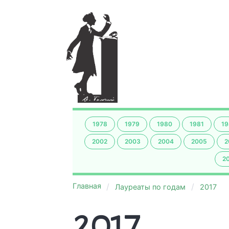
1978
1979
1980
1981
19
2002
2003
2004
2005
2
2
Главная
Лауреаты по годам
2017
2017