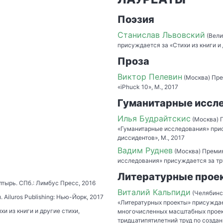
Поэзия
Станислав Львовский
(Вели
присуждается за «Стихи из книги и 
Проза
Виктор Пелевин
(Москва) Пре
«iPhuck 10», М., 2017
Гуманитарные иссл
Илья Будрайтскис
(Москва) 
«Гуманитарные исследования» при
диссидентов», М., 2017
Вадим Руднев
(Москва) Премия
исследования» присуждается за тру
Литературные проек
тырь. СПб.: Лимбус Пресс, 2016
Виталий Кальпиди
(Челябинс
Ailuros Publishing: Нью-Йорк, 2017
«Литературных проекты» присуждае
и из книги и другие стихи,
многочисленных масштабных проект
тридцатипятилетний труд по созда