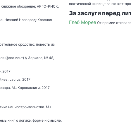
поэтической школы,– за сюжет-про
: Книжное обозрение; АРГО-РИСК,
За заслуги перед ли
е. Нижний Новгород: Красная
Глеб Морев
От премии отказалс
ательное сродство: повесть из
и (фрагмент) // Зеркало, № 48,
, 2017
иев: Laurus, 2017
евара. М.: Коровакниги, 2017
ика нациостроительства. М.:
емь книг о логике, форме и смысле.