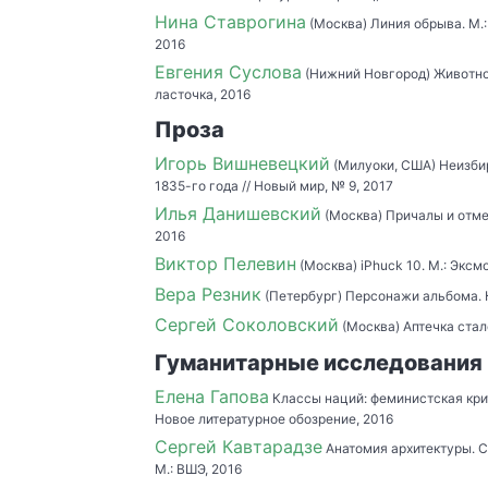
Нина Ставрогина
(Москва) Линия обрыва. М.
2016
Евгения Суслова
(Нижний Новгород) Животно
ласточка, 2016
Проза
Игорь Вишневецкий
(Милуоки, США) Неизбир
1835-го года // Новый мир, № 9, 2017
Илья Данишевский
(Москва) Причалы и отмел
2016
Виктор Пелевин
(Москва) iPhuck 10. М.: Эксмо
Вера Резник
(Петербург) Персонажи альбома. К
Сергей Соколовский
(Москва) Аптечка стал
Гуманитарные исследования
Елена Гапова
Классы наций: феминистская крит
Новое литературное обозрение, 2016
Сергей Кавтарадзе
Анатомия архитектуры. С
М.: ВШЭ, 2016