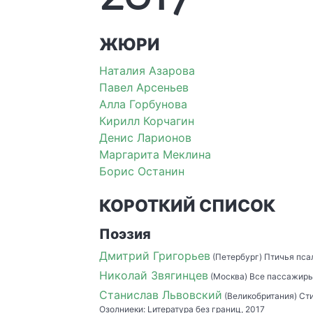
ЖЮРИ
Наталия Азарова
Павел Арсеньев
Алла Горбунова
Кирилл Корчагин
Денис Ларионов
Маргарита Меклина
Борис Останин
КОРОТКИЙ СПИСОК
Поэзия
Дмитрий Григорьев
(Петербург) Птичья псал
Николай Звягинцев
(Москва) Все пассажиры. 
Станислав Львовский
(Великобритания) Стих
Озолниеки: Lитература без границ, 2017