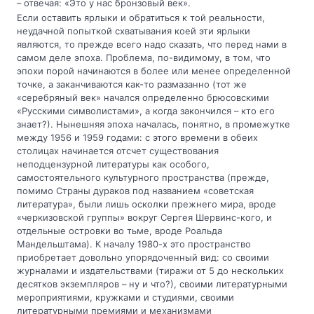
– отвечая: «Это у нас бронзовый век».
Если оставить ярлыки и обратиться к той реальности,
неудачной попыткой схватывания коей эти ярлыки
являются, то прежде всего надо сказать, что перед нами в
самом деле эпоха. Проблема, по-видимому, в том, что
эпохи порой начинаются в более или менее определенной
точке, а заканчиваются как-то размазанно (тот же
«серебряный век» начался определенно брюсовскими
«Русскими символистами», а когда закончился – кто его
знает?). Нынешняя эпоха началась, понятно, в промежутке
между 1956 и 1959 годами: с этого времени в обеих
столицах начинается отсчет существования
неподцензурной литературы как особого,
самостоятельного культурного пространства (прежде,
помимо Страны дураков под названием «советская
литература», были лишь осколки прежнего мира, вроде
«черкизовской группы» вокруг Сергея Шервинс-кого, и
отдельные островки во тьме, вроде Роальда
Мандельштама). К началу 1980-х это пространство
приобретает довольно упорядоченный вид: со своими
журналами и издательствами (тиражи от 5 до нескольких
десятков экземпляров – ну и что?), своими литературными
мероприятиями, кружками и студиями, своими
литературными премиями и механизмами