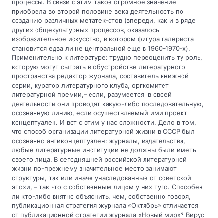
процессы. В связи с этим такое огромное значение
приобрела во второй половине века деятельность по
созданию различных метатек-стов (впереди, как и в ряде
других общекультурных процессов, оказалось
изобразительное искусство, в котором фигура галериста
становится едва ли не центральной еще в 1960–1970-х).
Применительно к литературе: трудно переоценить ту роль,
которую могут сыграть в обустройстве литературного
пространства редактор журнала, составитель книжной
серии, куратор литературного клуба, оргкомитет
литературной премии,– если, разумеется, в своей
деятельности они проводят какую-либо последовательную,
осознанную линию, если осуществляемый ими проект
концептуален. И вот с этим у нас сложности. Дело в том,
что способ организации литературной жизни в СССР был
осознанно антиконцептуален: журналы, издательства,
любые литературные институции не должны были иметь
своего лица. В сегодняшней российской литературной
жизни по-прежнему значительное место занимают
структуры, так или иначе унаследованные от советской
эпохи, – так что с собственным лицом у них туго. Способен
ли кто-либо внятно объяснить, чем, собственно говоря,
публикационная стратегия журнала «Октябрь» отличается
от публикационной стратегии журнала «Новый мир»? Вирус