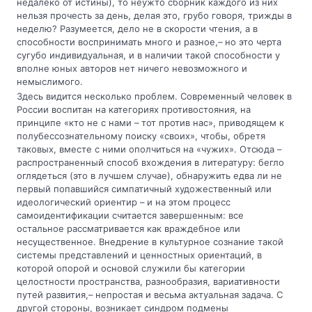
недалеко от истины), то неужто сборник каждого из них
нельзя прочесть за день, делая это, грубо говоря, трижды в
неделю? Разумеется, дело не в скорости чтения, а в
способности воспринимать много и разное,– но это черта
сугубо индивидуальная, и в наличии такой способности у
вполне юных авторов нет ничего невозможного и
немыслимого.
Здесь видится несколько проблем. Современный человек в
России воспитан на категориях противостояния, на
принципе «кто не с нами – тот против нас», приводящем к
полубессознательному поиску «своих», чтобы, обретя
таковых, вместе с ними ополчиться на «чужих». Отсюда –
распространенный способ вхождения в литературу: бегло
оглядеться (это в лучшем случае), обнаружить едва ли не
первый попавшийся симпатичный художественный или
идеологический ориентир – и на этом процесс
самоидентификации считается завершенным: все
остальное рассматривается как враждебное или
несущественное. Внедрение в культурное сознание такой
системы представлений и ценностных ориентаций, в
которой опорой и основой служили бы категории
целостности пространства, разнообразия, вариативности
путей развития,– непростая и весьма актуальная задача. С
другой стороны, возникает синдром подмены