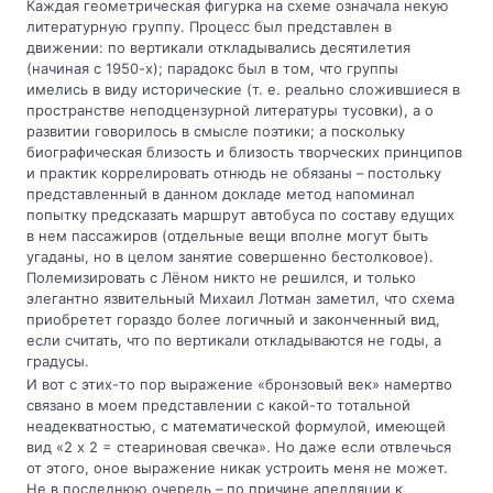
Каждая геометрическая фигурка на схеме означала некую
литературную группу. Процесс был представлен в
движении: по вертикали откладывались десятилетия
(начиная с 1950-х); парадокс был в том, что группы
имелись в виду исторические (т. е. реально сложившиеся в
пространстве неподцензурной литературы тусовки), а о
развитии говорилось в смысле поэтики; а поскольку
биографическая близость и близость творческих принципов
и практик коррелировать отнюдь не обязаны – постольку
представленный в данном докладе метод напоминал
попытку предсказать маршрут автобуса по составу едущих
в нем пассажиров (отдельные вещи вполне могут быть
угаданы, но в целом занятие совершенно бестолковое).
Полемизировать с Лёном никто не решился, и только
элегантно язвительный Михаил Лотман заметил, что схема
приобретет гораздо более логичный и законченный вид,
если считать, что по вертикали откладываются не годы, а
градусы.
И вот с этих-то пор выражение «бронзовый век» намертво
связано в моем представлении с какой-то тотальной
неадекватностью, с математической формулой, имеющей
вид «2 x 2 = стеариновая свечка». Но даже если отвлечься
от этого, оное выражение никак устроить меня не может.
Не в последнюю очередь – по причине апелляции к