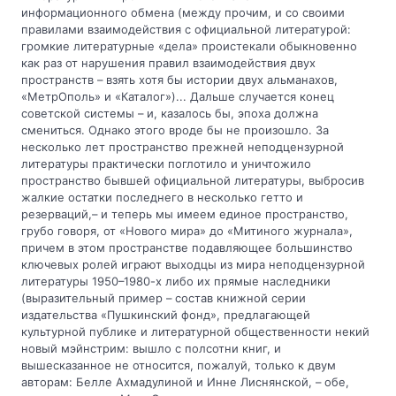
информационного обмена (между прочим, и со своими
правилами взаимодействия с официальной литературой:
громкие литературные «дела» проистекали обыкновенно
как раз от нарушения правил взаимодействия двух
пространств – взять хотя бы истории двух альманахов,
«МетрОполь» и «Каталог»)... Дальше случается конец
советской системы – и, казалось бы, эпоха должна
смениться. Однако этого вроде бы не произошло. За
несколько лет пространство прежней неподцензурной
литературы практически поглотило и уничтожило
пространство бывшей официальной литературы, выбросив
жалкие остатки последнего в несколько гетто и
резерваций,– и теперь мы имеем единое пространство,
грубо говоря, от «Нового мира» до «Митиного журнала»,
причем в этом пространстве подавляющее большинство
ключевых ролей играют выходцы из мира неподцензурной
литературы 1950–1980-х либо их прямые наследники
(выразительный пример – состав книжной серии
издательства «Пушкинский фонд», предлагающей
культурной публике и литературной общественности некий
новый мэйнстрим: вышло с полсотни книг, и
вышесказанное не относится, пожалуй, только к двум
авторам: Белле Ахмадулиной и Инне Лиснянской, – обе,