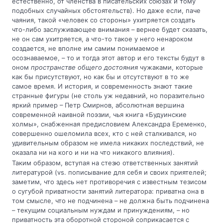
естественно, от членства в писательских союзах и тому
подобных случайных обстоятельств). Но даже если, паче
чаяния, такой «человек со стороны» ухитряется создать
что-либо заслуживающее внимания – вернее будет сказать,
не он сам ухитряется, а что-то такое у него ненароком
создается, не вполне им самим понимаемое и
осознаваемое, – то и тогда этот автор и его тексты будут в
оном
пространстве общего достояния
чужаками, которые
как бы присутствуют, но как бы и отсутствуют в то же
самое время. И история, и современность знают такие
странные фигуры (не столь уж недавний, но поразительно
яркий пример – Петр Смирнов, абсолютная вершина
современной наивной поэзии, чья книга «Будуинские
холмы», снабженная предисловием Александра Еременко,
совершенно ошеломила всех, кто с ней сталкивался, но
удивительным образом не имела никаких последствий, не
оказала ни на кого и ни на что никакого влияния).
Таким образом, вступая на стезю ответственных занятий
литературой (vs. пописывание для себя и своих приятелей;
заметим, что здесь нет противоречия с известным тезисом
о сугубой приватности занятий литератора: приватна она в
том смысле, что не подчинена – не должна быть подчинена
– текущим социальным нуждам и принуждениям, – но
приватность эта оборотной стороной соприкасается с