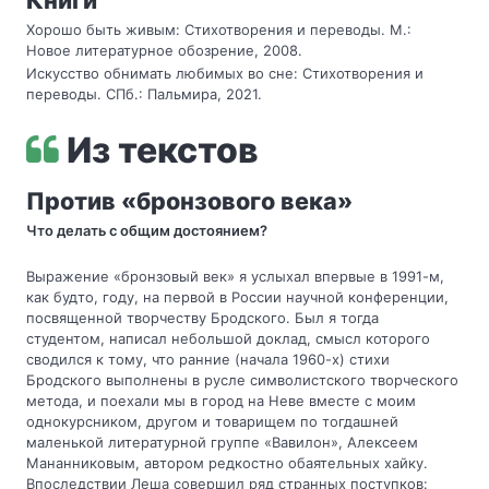
Книги
Хорошо быть живым: Стихотворения и переводы. М.:
Новое литературное обозрение, 2008.
Искусство обнимать любимых во сне: Стихотворения и
переводы. СПб.: Пальмира, 2021.
Из текстов
Против «бронзового века»
Что делать с общим достоянием?
Выражение «бронзовый век» я услыхал впервые в 1991-м,
как будто, году, на первой в России научной конференции,
посвященной творчеству Бродского. Был я тогда
студентом, написал небольшой доклад, смысл которого
сводился к тому, что ранние (начала 1960-х) стихи
Бродского выполнены в русле символистского творческого
метода, и поехали мы в город на Неве вместе с моим
однокурсником, другом и товарищем по тогдашней
маленькой литературной группе «Вавилон», Алексеем
Мананниковым, автором редкостно обаятельных хайку.
Впоследствии Леша совершил ряд странных поступков: