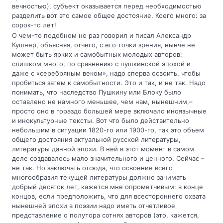
вечностью), субъект оказывается перед необходимостью
разделить вот это самое общее достояние. Коего много: за
сорок-то лет!
О чем-то подобном не раз говорил и писал Александр
Кушнер, объясняя, отчего, с его точки зрения, нынче не
может быть ярких и самобытных молодых авторов:
слишком много, по сравнению с пушкинской эпохой и
даже с «серебряным веком», надо сперва освоить, чтобы
пробиться затем к самобытности. Это и так, и не так. Надо
понимать, что наследство Пушкину или Блоку было
оставлено не намного меньшее, чем нам, нынешним,–
просто оно в гораздо большей мере включало иноязычные
и инокультурные тексты. Вот что было действительно
небольшим в ситуации 1820-го или 1900-го, так это объем
общего достояния актуальной русской литературы,
литературы данной эпохи. В ней в этот момент в самом
деле создавалось мало значительного и ценного. Сейчас –
не так. Но заключать отсюда, что освоение всего
многообразия текущей литературы должно занимать
добрый десяток лет, кажется мне опрометчивым: в конце
концов, если предположить, что для всестороннего охвата
нынешней эпохи в поэзии надо иметь отчетливое
представление о полутора сотнях авторов (это, кажется,