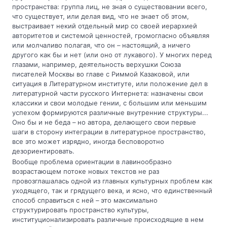
пространства: группа лиц, не зная о существовании всего,
что существует, или делая вид, что не знает об этом,
выстраивает некий отдельный мир со своей иерархией
авторитетов и системой ценностей, громогласно объявляя
или молчаливо полагая, что он – настоящий, а ничего
другого как бы и нет (или оно от лукавого). У многих перед
глазами, например, деятельность верхушки Союза
писателей Москвы во главе с Риммой Казаковой, или
ситуация в Литературном институте, или положение дел в
литературной части русского Интернета: назначены свои
классики и свои молодые гении, с большим или меньшим
успехом формируются различные внутренние структуры...
Оно бы и не беда – но автора, делающего свои первые
шаги в сторону интеграции в литературное пространство,
все это может изрядно, иногда бесповоротно
дезориентировать.
Вообще проблема ориентации в лавинообразно
возрастающем потоке новых текстов не раз
провозглашалась одной из главных культурных проблем как
уходящего, так и грядущего века, и ясно, что единственный
способ справиться с ней – это максимально
структурировать пространство культуры,
институционализировать различные происходящие в нем