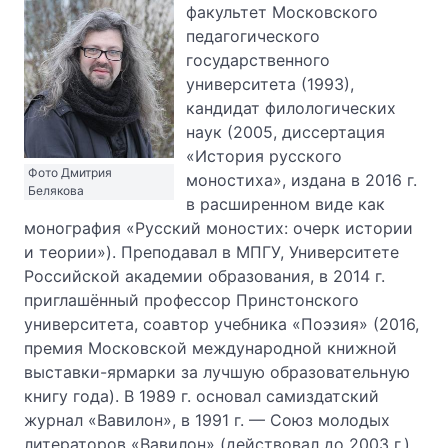
факультет Московского
педагогического
государственного
университета (1993),
кандидат филологических
наук (2005, диссертация
«История русского
Фото Дмитрия
моностиха», издана в 2016 г.
Белякова
в расширенном виде как
монография «Русский моностих: очерк истории
и теории»). Преподавал в МПГУ, Университете
Российской академии образования, в 2014 г.
приглашённый профессор Принстонского
университета, соавтор учебника «Поэзия» (2016,
премия Московской международной книжной
выставки-ярмарки за лучшую образовательную
книгу года). В 1989 г. основал самиздатский
журнал «Вавилон», в 1991 г. — Союз молодых
литераторов «Вавилон» (действовал до 2003 г.),