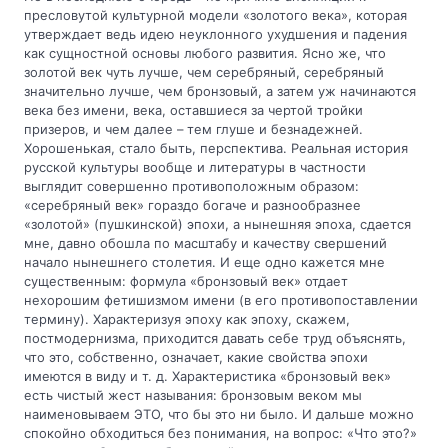
пресловутой культурной модели «золотого века», которая
утверждает ведь идею неуклонного ухудшения и падения
как сущностной основы любого развития. Ясно же, что
золотой век чуть лучше, чем серебряный, серебряный
значительно лучше, чем бронзовый, а затем уж начинаются
века без имени, века, оставшиеся за чертой тройки
призеров, и чем далее – тем глуше и безнадежней.
Хорошенькая, стало быть, перспектива. Реальная история
русской культуры вообще и литературы в частности
выглядит совершенно противоположным образом:
«серебряный век» гораздо богаче и разнообразнее
«золотой» (пушкинской) эпохи, а нынешняя эпоха, сдается
мне, давно обошла по масштабу и качеству свершений
начало нынешнего столетия. И еще одно кажется мне
существенным: формула «бронзовый век» отдает
нехорошим фетишизмом имени (в его противопоставлении
термину). Характеризуя эпоху как эпоху, скажем,
постмодернизма, приходится давать себе труд объяснять,
что это, собственно, означает, какие свойства эпохи
имеются в виду и т. д. Характеристика «бронзовый век»
есть чистый жест называния: бронзовым веком мы
наименовываем ЭТО, что бы это ни было. И дальше можно
спокойно обходиться без понимания, на вопрос: «Что это?»