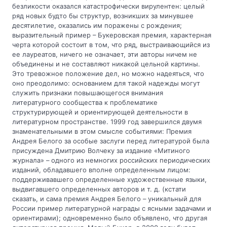
безликости оказался катастрофически вирулентен: целый
ряд новых будто бы структур, возникших за минувшее
десятилетие, оказались им поражены с рождения;
выразительный пример – Букеровская премия, характерная
черта которой состоит в том, что ряд, выстраивающийся из
ее лауреатов, ничего не означает, эти авторы ничем не
объединены и не составляют никакой цельной картины.
Это тревожное положение дел, но можно надеяться, что
оно преодолимо: основанием для такой надежды могут
служить признаки повышающегося внимания
литературного сообщества к проблематике
структурирующей и ориентирующей деятельности в
литературном пространстве. 1999 год завершился двумя
знаменательными в этом смысле событиями: Премия
Андрея Белого за особые заслуги перед литературой была
присуждена Дмитрию Волчеку за издание «Митиного
журнала» – одного из немногих российских периодических
изданий, обладавшего вполне определенным лицом:
поддерживавшего определенные художественные языки,
выдвигавшего определенных авторов и т. д. (кстати
сказать, и сама премия Андрея Белого – уникальный для
России пример литературной награды с ясными задачами и
ориентирами); одновременно было объявлено, что другая