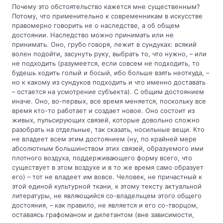
Почему это обстоятельство кажется мне существенным?
Потому, что применительно к современникам в искусстве
правомерно говорить не о наследстве, а об общем
достоянии. Наследство можно принимать или не
принимать. Оно, грубо говоря, лежит в сундуках: всякий
волен подойти, засунуть руку, выбрать то, что нужно, – или
не подходить (разумеется, если совсем не подходить, то
будешь ходить голый и босый, ибо больше взять неоткуда, –
но к какому из сундуков подходить и что именно доставать
– остается на усмотрение субъекта). С общим достоянием
иначе. Оно, во-первых, все время меняется, поскольку все
время кто-то работает и создает новое. Оно состоит из
живых, пульсирующих связей, которые довольно сложно
разобрать на отдельные, так сказать, носильные вещи. Кто
не владеет всем этим достоянием (ну, по крайней мере
абсолютным большинством этих связей, образуемого ими
плотного воздуха, поддерживающего форму всего, что
существует в этом воздухе и в то же время само образует
его) – тот не владеет им вовсе. Человек, не причастный к
этой единой культурной ткани, к этому тексту актуальной
литературы, не являющийся со-владельцем этого общего
достояния, – как правило, не является и его со-творцом,
оставаясь графоманом и дилетантом (вне зависимости,