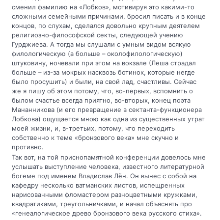
сменил фамилию на «Лобков», мотивируя это какими-то
сложными семейными причинами, бросил писать и в конце
концов, по слухам, сделался довольно крупным деятелем
религиозно-философской секты, следующей учению
Гурджиева. А тогда мы слушали с умным видом всякую
филологическую (а больше – околофилологическую)
штуковину, ночевали при этом на вокзале (Леша страдал
больше – из-за мокрых насквозь ботинок, которые негде
было просушить) и были, на свой лад, счастливы. Сейчас
же я пишу об этом потому, что, во-первых, вспомнить о
былом счастье всегда приятно, во-вторых, конец поэта
Мананникова (и его превращение в сектанта-функционера
Лобкова) ощущается мною как одна из существенных утрат
моей жизни, и, в-третьих, потому, что переходить
собственно к теме «бронзового века» мне скучно и
противно.
Так вот, на той приснопамятной конференции довелось мне
услышать выступление человека, известного литературной
богеме под именем Владислав Лён. Он вынес с собой на
кафедру несколько ватманских листов, испещренных
нарисованными фломастером разноцветными кружками,
квадратиками, треугольничками, и начал объяснять про
«генеалогическое древо бронзового века русского стиха».