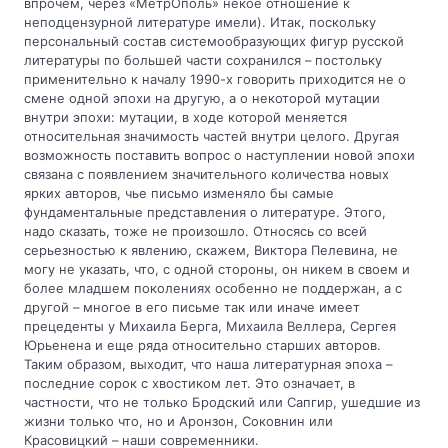
впрочем, через «МетрОполь» некое отношение к
неподцензурной литературе имели). Итак, поскольку
персональный состав системообразующих фигур русской
литературы по большей части сохранился – постольку
применительно к началу 1990-х говорить приходится не о
смене одной эпохи на другую, а о некоторой мутации
внутри эпохи: мутации, в ходе которой меняется
относительная значимость частей внутри целого. Другая
возможность поставить вопрос о наступлении новой эпохи
связана с появлением значительного количества новых
ярких авторов, чье письмо изменяло бы самые
фундаментальные представления о литературе. Этого,
надо сказать, тоже не произошло. Относясь со всей
серьезностью к явлению, скажем, Виктора Пелевина, не
могу не указать, что, с одной стороны, он никем в своем и
более младшем поколениях особенно не поддержан, а с
другой – многое в его письме так или иначе имеет
прецеденты у Михаила Берга, Михаила Веллера, Сергея
Юрьенена и еще ряда относительно старших авторов.
Таким образом, выходит, что наша литературная эпоха –
последние сорок с хвостиком лет. Это означает, в
частности, что не только Бродский или Сапгир, ушедшие из
жизни только что, но и Аронзон, Соковнин или
Красовицкий – наши современники.