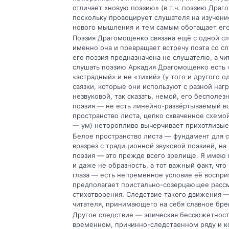
отличает «новую поэзию» (в т.ч. поэзию Драг
поскольку провоцирует слушателя на изучени
нового мышления и тем самым обогащает ег
Поэзия Драгомощенко связана ещё с одной с
именно она и превращает встречу поэта со сл
его поэзия предназначена не слушателю, а чи
слушать поэзию Аркадия Драгомощенко есть 
«эстрадный» и не «тихий» (у того и другого 
связки, которые они используют с разной наг
незвуковой, так сказать, немой, его бесполе
поэзия — не есть линейно-развёртываемый во
пространство листа, цепко схваченное схемой 
— ум) неторопливо вычерчивает прихотливые
Белое пространство листа — фундамент для с
вразрез с традиционной звуковой поэзией, на
поэзия — это прежде всего зрелище. Я имею 
и даже не образность, а тот важный факт, чт
глаза — есть непременное условие её воспри
предполагает пристально-созерцающее рассм
стихотворения. Следствие такого движения —
читателя, принимающего на себя славное бре
Другое следствие — эпическая бессюжетность
временном, причинно-следственном ряду и ко