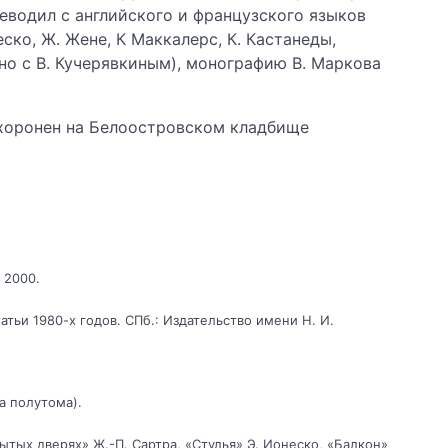
еводил с английского и французского языков
ско, Ж. Жене, К Маккалерс, К. Кастанеды,
но с В. Кучерявкиным), монографию В. Маркова
охоронен на Белоостровском кладбище
 2000.
тьи 1980-х годов. СПб.: Издательство имени Н. И.
а полутома).
рытых дверях» Ж.-П. Сартра, «Стулья» Э. Ионеско, «Балкон»