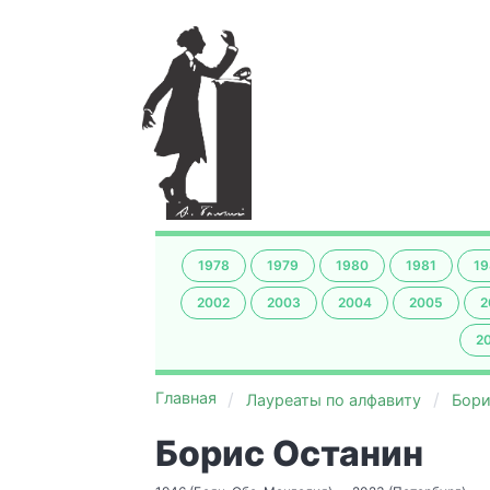
1978
1979
1980
1981
19
2002
2003
2004
2005
2
2
Главная
Лауреаты по алфавиту
Бори
Борис Останин