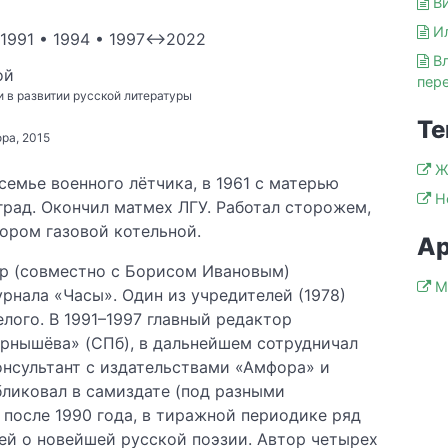
В
И
1991 • 1994 • 1997↔2022
В
ой
пер
 в развитии русской литературы
Те
ра, 2015
Ж
семье военного лётчика, в 1961 с матерью
Н
град. Окончил матмех ЛГУ. Работал сторожем,
ором газовой котельной.
Ар
ор (совместно с Борисом Ивановым)
М
рнала «Часы». Один из учредителей (1978)
лого. В 1991–1997 главный редактор
рнышёва» (СПб), в дальнейшем сотрудничал
онсультант с издательствами «Амфора» и
ликовал в самиздате (под разными
 после 1990 года, в тиражной периодике ряд
ей о новейшей русской поэзии. Автор четырех