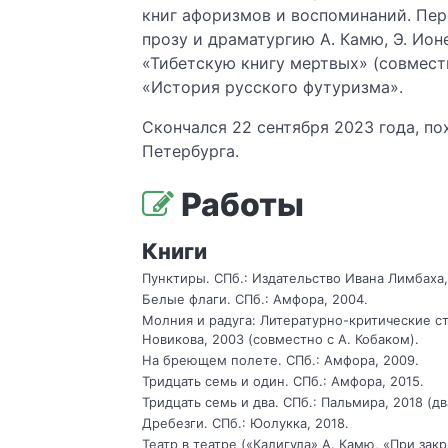
книг афоризмов и воспоминаний. Пер
прозу и драматургию А. Камю, Э. Ионе
«Тибетскую книгу мертвых» (совмест
«История русского футуризма».
Скончался 22 сентября 2023 года, п
Петербурга.
Работы
Книги
Пунктиры. СПб.: Издательство Ивана Лимбаха,
Белые флаги. СПб.: Амфора, 2004.
Молния и радуга: Литературно-критические ста
Новикова, 2003 (совместно с А. Кобаком).
На бреющем полете. СПб.: Амфора, 2009.
Тридцать семь и один. СПб.: Амфора, 2015.
Тридцать семь и два. СПб.: Пальмира, 2018 (дв
Дребезги. СПб.: Юолукка, 2018.
Театр в театре («Калигула» А. Камю, «При зак