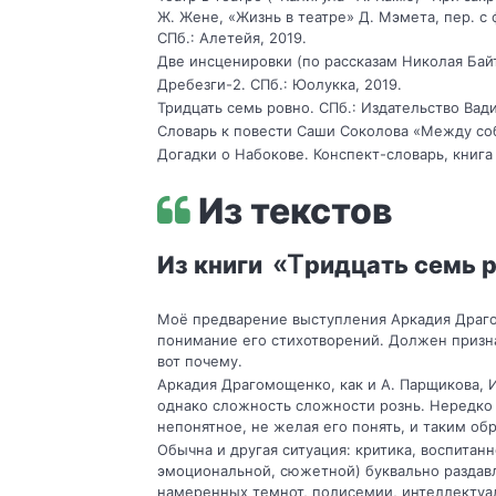
Ж. Жене, «Жизнь в театре» Д. Мэмета, пер. с 
СПб.: Алетейя, 2019.
Две инсценировки (по рассказам Николая Байто
Дребезги-2. СПб.: Юолукка, 2019.
Тридцать семь ровно. СПб.: Издательство Вади
Словарь к повести Саши Соколова «Между соб
Догадки о Набокове. Конспект-словарь, книга 1
Из текстов
«Т
Из книги
ридцать семь 
Моё предварение выступления Аркадия Драго
понимание его стихотворений. Должен признать
вот почему.
Аркадия Драгомощенко, как и А. Парщикова, 
однако сложность сложности рознь. Нередко
непонятное, не желая его понять, и таким об
Обычна и другая ситуация: критика, воспитан
эмоциональной, сюжетной) буквально раздавл
намеренных темнот, полисемии, интеллектуал