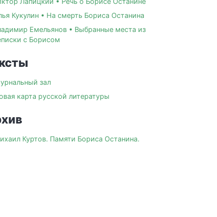
иктор Лапицкий • Речь о Борисе Останине
лья Кукулин • На смерть Бориса Останина
ладимир Емельянов • Выбранные места из
еписки с Борисом
ксты
урнальный зал
овая карта русской литературы
хив
ихаил Куртов. Памяти Бориса Останина.