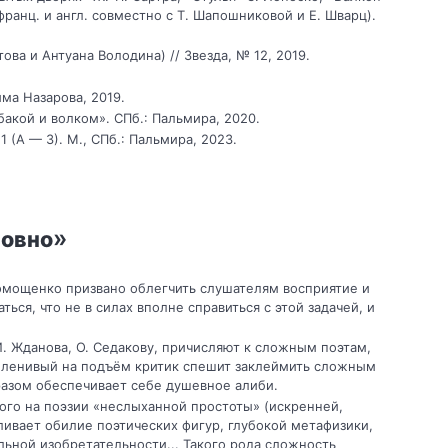
франц. и англ. совместно с Т. Шапошниковой и Е. Шварц).
ва и Антуана Володина) // Звезда, № 12, 2019.
ма Назарова, 2019.
акой и волком». СПб.: Пальмира, 2020.
 (А — 3). М., СПб.: Пальмира, 2023.
»
ровно
мощенко призвано облегчить слушателям восприятие и
ся, что не в силах вполне справиться с этой задачей, и
И. Жданова, О. Седакову, причисляют к сложным поэтам,
 ленивый на подъём критик спешит заклеймить сложным
разом обеспечивает себе душевное алиби.
ного на поэзии «неслыханной простоты» (искренней,
ивает обилие поэтических фигур, глубокой метафизики,
ьной изобретательности... Такого рода сложность