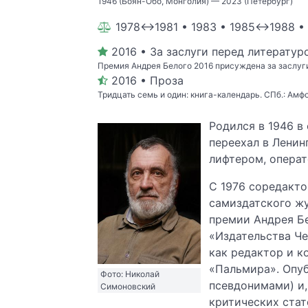
1946 (Боян-Обо, Монголия) — 2023 (Петербург)
1978↔1981 • 1983 • 1985↔1988 • 
2016 • За заслуги перед литератур
Премия Андрея Белого 2016 присуждена за заслуги
2016 • Проза
Тридцать семь и один: книга-календарь. СПб.: Амфо
Родился в 1946 в 
переехал в Ленин
лифтером, операт
С 1976 соредакт
самиздатского жу
премии Андрея Бе
«Издательства Че
как редактор и к
«Пальмира». Опуб
Фото: Николай
псевдонимами) и,
Симоновский
критических стат