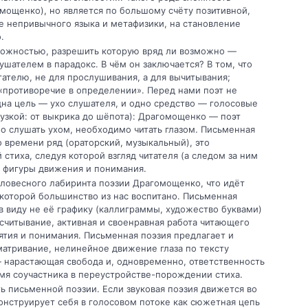
омощенко), но является по большому счёту позитивной,
е непривычного языка и метафизики, на становление
о.
ложностью, разрешить которую вряд ли возможно —
ушателем в парадокс. В чём он заключается? В том, что
тателю, не для прослушивания, а для вычитывания;
«противоречие в определении». Перед нами поэт не
одна цель — ухо слушателя, и одно средство — голосовые
рузкой: от выкрика до шёпота): Драгомощенко — поэт
зно слушать ухом, необходимо читать глазом. Письменная
 времени ряд (ораторский, музыкальный), это
стиха, следуя которой взгляд читателя (а следом за ним
 фигуры движения и понимания.
ловесного лабиринта поэзии Драгомощенко, что идёт
 которой большинство из нас воспитано. Письменная
в виду не её графику (каллиграммы, художество буквами)
о считывание, активная и своенравная работа читающего
ятия и понимания. Письменная поэзия предлагает и
атривание, нелинейное движение глаза по тексту
 нарастающая свобода и, одновременно, ответственность
мя соучастника в переустройстве-порождении стиха.
 письменной поэзии. Если звуковая поэзия движется во
нструирует себя в голосовом потоке как сюжетная цепь