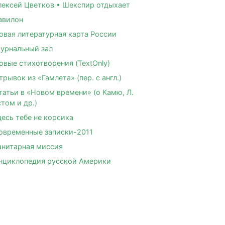
лексей Цветков • Шекспир отдыхает
авилон
овая литературная карта России
урнальный зал
овые стихотворения (TextOnly)
трывок из «Гамлета» (пер. с англ.)
татьи в «Новом времени» (о Камю, Л.
том и др.)
десь тебе не корсика
овременные записки-2011
анитарная миссия
нциклопедия русской Америки