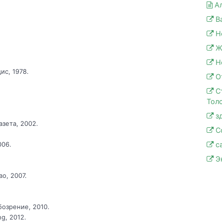
А
В
Н
Ж
Н
ис, 1978.
О
С
Толс
з
азета, 2002.
С
с
006.
Э
о, 2007.
озрение, 2010.
ng, 2012.