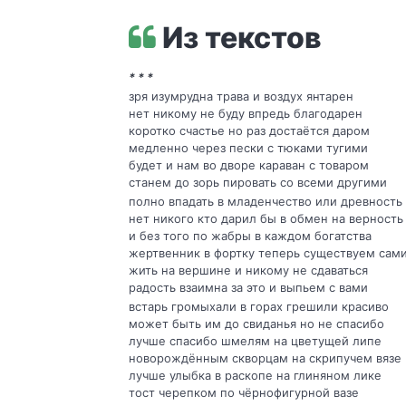
Из текстов
* * *
зря изумрудна трава и воздух янтарен
нет никому не буду впредь благодарен
коротко счастье но раз достаётся даром
медленно через пески с тюками тугими
будет и нам во дворе караван с товаром
станем до зорь пировать со всеми другими
полно впадать в младенчество или древность
нет никого кто дарил бы в обмен на верност
и без того по жабры в каждом богатства
жертвенник в фортку теперь существуем сам
жить на вершине и никому не сдаваться
радость взаимна за это и выпьем с вами
встарь громыхали в горах грешили красиво
может быть им до свиданья но не спасибо
лучше спасибо шмелям на цветущей липе
новорождённым скворцам на скрипучем вязе
лучше улыбка в раскопе на глиняном лике
тост черепком по чёрнофигурной вазе