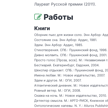
Лауреат Русской премии (2011).
Работы
Книги
Сборник пьес для жизни соло. Энн Арбор: Ард
Состояние сна. Энн Арбор: Ардис, 1981.
Эдем. Энн Арбор: Ардис, 1985.
Стихотворения. СПб.: Пушкинский фонд, 1996.
Дивно молвить. СПб.: Пушкинский фонд, 2001.
Просто голос [Проза, эссе]. М.: Независимая г
Бестиарий. Екатеринбург, Евдокия, 2004.
Шекспир отдыхает. СПБ.: Пушкинский фонд, 2
Имена любви. М.: Новое издательство, 2007.
Эдем и другое. М.: ОГИ, 2007.
Атлантический дневник. М.: Новое издательств
Ровный ветер. М.: ОГИ, 2008.
Сказка на ночь. М.: Новое издательство, 2010.
Детектор смысла. М.: АРГО-РИСК, Книжное об
Онтологические напевы. N. Y.: Ailuros Publishi