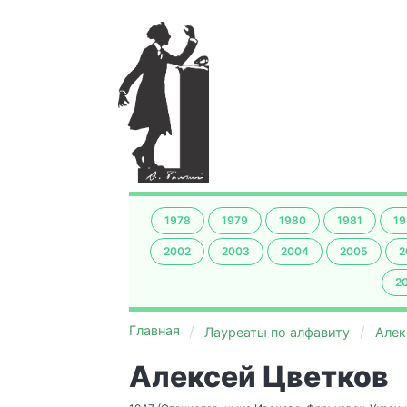
1978
1979
1980
1981
19
2002
2003
2004
2005
2
2
Главная
Лауреаты по алфавиту
Алек
Алексей Цветков