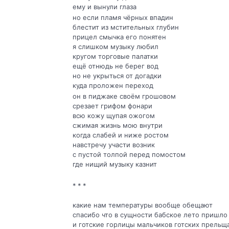
ему и вынули глаза
но если пламя чёрных впадин
блестит из мстительных глубин
прицел смычка его понятен
я слишком музыку любил
кругом торговые палатки
ещё отнюдь не берег вод
но не укрыться от догадки
куда проложен переход
он в пиджаке своём грошовом
срезает грифом фонари
всю кожу щупая ожогом
сжимая жизнь мою внутри
когда слабей и ниже ростом
навстречу участи возник
с пустой толпой перед помостом
где нищий музыку казнит
* * *
какие нам температуры вообще обещают
спасибо что в сущности бабское лето пришл
и готские горлицы мальчиков готских прель