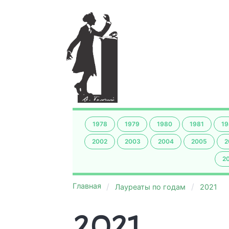
1978
1979
1980
1981
19
2002
2003
2004
2005
2
2
Главная
Лауреаты по годам
2021
2021