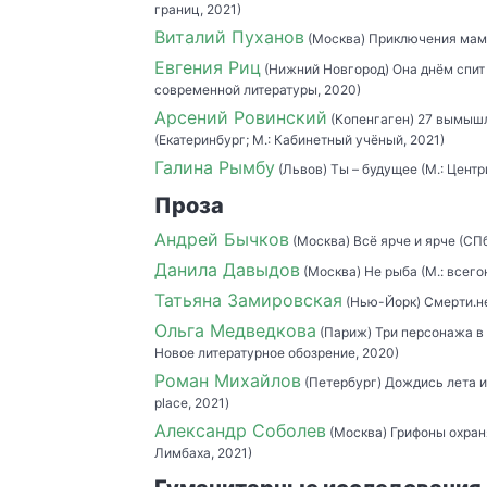
границ, 2021)
Виталий Пуханов
(Москва) Приключения мамы 
Евгения Риц
(Нижний Новгород) Она днём спит 
современной литературы, 2020)
Арсений Ровинский
(Копенгаген) 27 вымышл
(Екатеринбург; М.: Кабинетный учёный, 2021)
Галина Рымбу
(Львов) Ты – будущее (М.: Центр
Проза
Андрей Бычков
(Москва) Всё ярче и ярче (СПб
Данила Давыдов
(Москва) Не рыба (М.: всего
Татьяна Замировская
(Нью-Йорк) Смерти.нет
Ольга Медведкова
(Париж) Три персонажа в 
Новое литературное обозрение, 2020)
Роман Михайлов
(Петербург) Дождись лета и
place, 2021)
Александр Соболев
(Москва) Грифоны охран
Лимбаха, 2021)