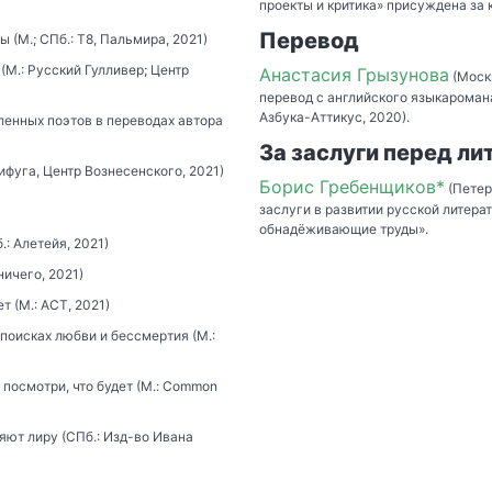
проекты и критика» присуждена за 
Перевод
(М.; СПб.: Т8, Пальмира, 2021)
(М.: Русский Гулливер; Центр
Анастасия Грызунова
(Моск
перевод с английского языкароман
Азбука-Аттикус, 2020).
енных поэтов в переводах автора
За заслуги перед ли
ифуга, Центр Вознесенского, 2021)
Борис Гребенщиков*
(Петер
заслуги в развитии русской литер
обнадёживающие труды».
.: Алетейя, 2021)
ничего, 2021)
 (М.: АСТ, 2021)
поисках любви и бессмертия (М.:
 посмотри, что будет (М.: Common
яют лиру (СПб.: Изд-во Ивана