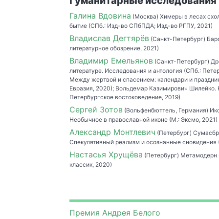
Гуманитарные исследования
Галина Вдовина
(Москва) Химеры в лесах схола
бытие (СПб.: Изд-во СПбПДА; Изд-во РГПУ, 2021)
Владислав Дегтярёв
(Санкт-Петербург) Баро
литературное обозрение, 2021)
Владимир Емельянов
(Санкт-Петербург) Др
литературе. Исследования и антология (СПб.: Пете
Между жертвой и спасением: календари и праздник
Евразия, 2020); Вольдемар Казимирович Шилейко. 
Петербургское востоковедение, 2019)
Сергей Зотов
(Вольфенбюттель, Германия) Ик
Необычное в православной иконе (М.: Эксмо, 2021)
Александр Монтлевич
(Петербург) Сумасбр
Спекулятивный реализм и осознанные сновидения (
Настасья Хрущёва
(Петербург) Метамодерн в
классик, 2020)
Премия Андрея Белого