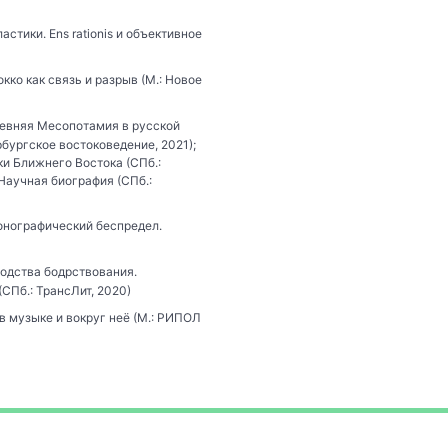
стики. Ens rationis и объективное
кко как связь и разрыв (М.: Новое
евняя Месопотамия в русской
рбургское востоковедение, 2021);
и Ближнего Востока (СПб.:
Научная биография (СПб.:
онографический беспредел.
одства бодрствования.
СПб.: ТрансЛит, 2020)
 музыке и вокруг неё (М.: РИПОЛ