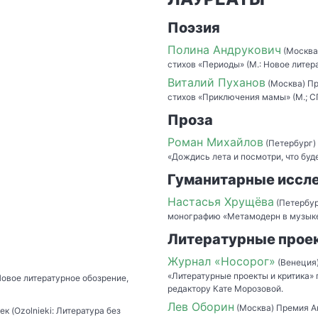
Поэзия
Полина Андрукович
(Москва
стихов «Периоды» (М.: Новое литера
Виталий Пуханов
(Москва) Пр
стихов «Приключения мамы» (М.; СП
Проза
Роман Михайлов
(Петербург)
«Дождись лета и посмотри, что буде
Гуманитарные иссл
Настасья Хрущёва
(Петербур
монографию «Метамодерн в музыке 
Литературные проек
Журнал «Носорог»
(Венеция)
«Литературные проекты и критика»
Новое литературное обозрение,
редактору Кате Морозовой.
Лев Оборин
(Москва) Премия А
к (Ozolnieki: Литература без