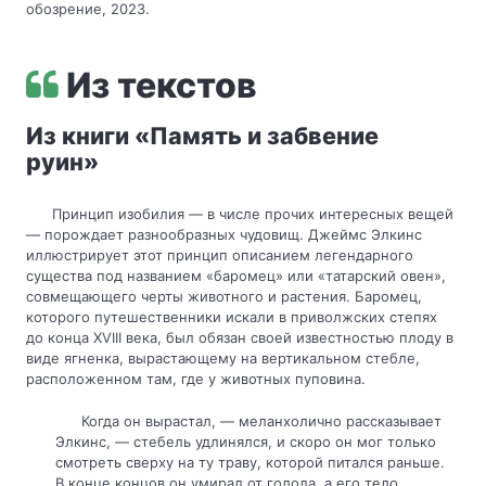
обозрение, 2023.
Из текстов
Из книги «Память и забвение
руин»
Принцип изобилия — в числе прочих интересных вещей
— порождает разнообразных чудовищ. Джеймс Элкинс
иллюстрирует этот принцип описанием легендарного
существа под названием «баромец» или «татарский овен»,
совмещающего черты животного и растения. Баромец,
которого путешественники искали в приволжских степях
до конца XVIII века, был обязан своей известностью плоду в
виде ягненка, вырастающему на вертикальном стебле,
расположенном там, где у животных пуповина.
Когда он вырастал, — меланхолично рассказывает
Элкинс, — стебель удлинялся, и скоро он мог только
смотреть сверху на ту траву, которой питался раньше.
В конце концов он умирал от голода, а его тело