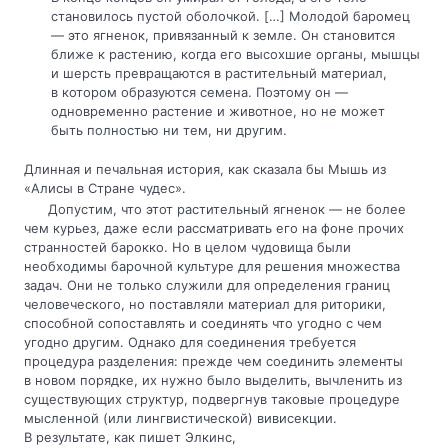
становилось пустой оболочкой. […] Молодой баромец
— это ягненок, привязанный к земле. Он становится
ближе к растению, когда его высохшие органы, мышцы
и шерсть превращаются в растительный материал,
в котором образуются семена. Поэтому он —
одновременно растение и животное, но не может
быть полностью ни тем, ни другим.
Длинная и печальная история, как сказала бы Мышь из
«Алисы в Стране чудес».
Допустим, что этот растительный ягненок — не более
чем курьез, даже если рассматривать его на фоне прочих
странностей барокко. Но в целом чудовища были
необходимы барочной культуре для решения множества
задач. Они не только служили для определения границ
человеческого, но поставляли материал для риторики,
способной сопоставлять и соединять что угодно с чем
угодно другим. Однако для соединения требуется
процедура разделения: прежде чем соединить элементы
в новом порядке, их нужно было выделить, вычленить из
существующих структур, подвергнув таковые процедуре
мысленной (или лингвистической) вивисекции.
В результате, как пишет Элкинс,