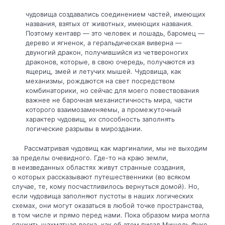
чудовища создавались соединением частей, имеющих
названия, взятых от животных, имеющих названия.
Поэтому кентавр — это человек и лошадь, баромец —
дерево и ягненок, а геральдическая виверна —
двуногий дракон, получившийся из четвероногих
драконов, которые, в свою очередь, получаются из
ящериц, змей и летучих мышей. Чудовища, как
механизмы, рождаются на свет посредством
комбинаторики, но сейчас для моего повествования
важнее не барочная механистичность мира, части
которого взаимозаменяемы, а промежуточный
характер чудовищ, их способность заполнять
логические разрывы в мироздании.
Рассматривая чудовищ как маргиналии, мы не выходим
за пределы очевидного. Где-то на краю земли,
в неизведанных областях живут странные создания,
о которых рассказывают путешественники (во всяком
случае, те, кому посчастливилось вернуться домой). Но,
если чудовища заполняют пустоты в наших логических
схемах, они могут оказаться в любой точке пространства,
в том числе и прямо перед нами. Пока образом мира могла
служить шахматная доска, как об этом писал Мишель Фуко