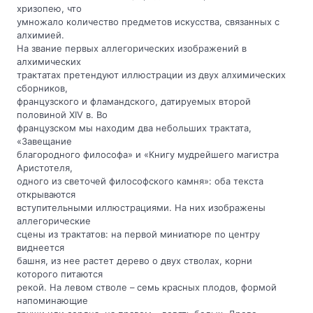
хризопею, что
умножало количество предметов искусства, связанных с
алхимией.
На звание первых аллегорических изображений в
алхимических
трактатах претендуют иллюстрации из двух алхимических
сборников,
французского и фламандского, датируемых второй
половиной XIV в. Во
французском мы находим два небольших трактата,
«Завещание
благородного философа» и «Книгу мудрейшего магистра
Аристотеля,
одного из светочей философского камня»: оба текста
открываются
вступительными иллюстрациями. На них изображены
аллегорические
сцены из трактатов: на первой миниатюре по центру
виднеется
башня, из нее растет дерево о двух стволах, корни
которого питаются
рекой. На левом стволе – семь красных плодов, формой
напоминающие