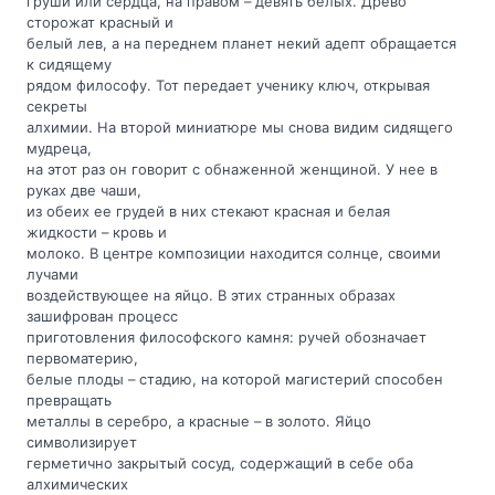
груши или сердца, на правом – девять белых. Древо
сторожат красный и
белый лев, а на переднем планет некий адепт обращается
к сидящему
рядом философу. Тот передает ученику ключ, открывая
секреты
алхимии. На второй миниатюре мы снова видим сидящего
мудреца,
на этот раз он говорит с обнаженной женщиной. У нее в
руках две чаши,
из обеих ее грудей в них стекают красная и белая
жидкости – кровь и
молоко. В центре композиции находится солнце, своими
лучами
воздействующее на яйцо. В этих странных образах
зашифрован процесс
приготовления философского камня: ручей обозначает
первоматерию,
белые плоды – стадию, на которой магистерий способен
превращать
металлы в серебро, а красные – в золото. Яйцо
символизирует
герметично закрытый сосуд, содержащий в себе оба
алхимических