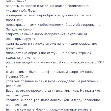
очень важно
владеть не просто книгой, но книгой великолепно
украшенной. Люди
победнее пытались приобретать рукописи хотя бы с
простыми,
нераскрашенными изображениями. С другой стороны, на
Западе не было
запрета на какие-либо изображения, в отличие от
некоторых других
культур: хотя в ту эпоху мусульмане и иудеи формально
допускали
плоскостные образы (не статуи), не во всех странах
художники охотно
рисовали людей или животных. В католическом мире с 1317
г.
сама алхимия была под официальным запретом папы
Иоанна XXII, и
хотя она позднее вновь и вновь осуждалась в различных
регионах
Европы, это не пресекло занятия алхимиков. На практике
папская булла
касалась скорее фальшивомонетчиков, и люди, особенно
влиятельные
(в т. ч. и сам папа Иоанн), продолжали практиковать