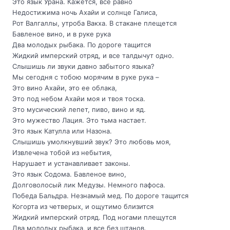
Это язык Урана. Кажется, все равно
Недостижима ночь Ахайи и солнце Галиса,
Рот Валгаллы, утроба Вакха. В стакане плещется
Бавленое вино, и в руке рука
Два молодых рыбака. По дороге тащится
Жидкий имперский отряд, и все талдычут одно.
Слышишь ли звуки давно забытого языка?
Мы сегодня с тобою морячим в руке рука –
Это вино Ахайи, это ее облака,
Это под небом Ахайи моя и твоя тоска.
Это мусический лепет, пиво, вино и яд.
Это мужество Лация. Это тьма настает.
Это язык Катулла или Назона.
Слышишь умолкнувший звук? Это любовь моя,
Извлечена тобой из небытия,
Нарушает и устанавливает законы.
Это язык Содома. Бавленое вино,
Долговолосый лик Медузы. Немного пафоса.
Победа Бальдра. Незнамый мед. По дороге тащится
Когорта из четверых, и ощутимо близится
Жидкий имперский отряд. Под ногами плещутся
Два молодых рыбака, и все без штанов.