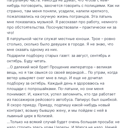
патрульную часть. Никогда не думал, что чтобы с кем-
нибудь поговорить, захочется говорить с полицаями. Как ни
странно, там меня поняли, усадили, налили крепкого,
пожаловались на скучную жизнь погранцов. Эта латынь
мне показалась музыкой. Я рассказал про работу, немного
про обстоятельства. Посочувствовали – практически ни за
что!
В патрульной части служат местные юноши. Трое – ровно
столько, сколько было девушек в городе. Я не знаю, что
мне сказать одному из них.
Подарили подборку старых газет: за август, сентябрь и
октябрь. Буду читать.
…О далекий мой брат! Прощение императора – великая
вещь, но я так свыкся со своей верандой… По утрам, когда
ветер швыряет снег мне в лицо. И еще не дочитал
подборку за октябрь. Каждый день я здороваюсь на
площади с попрошайками. По-латыни, но они меня
понимают. И, кажется, успел запомнить, кто где работает
из пассажиров рейсового автобуса. Папирус был ошибкой.
Я скоро приеду. Приеду, подпишу какой-нибудь новый
контракт, возьму бывшую жену, и мы пойдем с ней в
львиный цирк в Колизей.
…Только на всякий случай будет очень большая просьба: не
надо строить здесь храм Цереры. И Марса не надо. Ничей