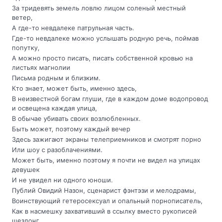
За тридевять земель ловлю лицом соленый местный
ветер,
А где-то невдалеке патрульная часть.
Где-то невдалеке можно услышать родную речь, поймав
попутку,
А можно просто писать, писать собственной кровью на
листьях магнолии
Письма родным и близким.
Кто знает, может быть, именно здесь,
В неизвестной богам глуши, где в каждом доме водопровод
и освещена каждая улица,
В обычае убивать своих возлюбленных.
Быть может, поэтому каждый вечер
Здесь зажигают экраны телеприемников и смотрят порно
Или шоу с разоблачениями.
Может быть, именно поэтому я почти не видел на улицах
девушек
И не увидел ни одного юноши.
Публий Овидий Назон, сценарист фэнтэзи и мелодрамы,
Воинствующий гетеросексуал и опальный порнописатель,
Как в насмешку захвативший в ссылку вместо рукописей
шезлонг,