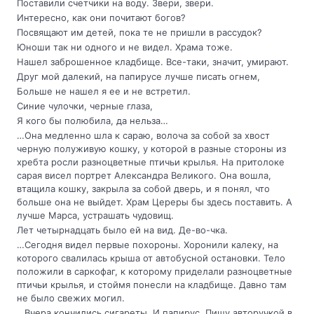
Поставили счетчики на воду. Звери, звери.
Интересно, как они почитают богов?
Посвящают им детей, пока те не пришли в рассудок?
Юноши так ни одного и не видел. Храма тоже.
Нашел заброшенное кладбище. Все-таки, значит, умирают.
Друг мой далекий, на папирусе лучше писать огнем,
Больше не нашел я ее и не встретил.
Синие чулочки, черные глаза,
Я кого бы полюбила, да нельза…
…Она медленно шла к сараю, волоча за собой за хвост
черную полуживую кошку, у которой в разные стороны из
хребта росли разноцветные птичьи крылья. На притолоке
сарая висел портрет Александра Великого. Она вошла,
втащила кошку, закрыла за собой дверь, и я понял, что
больше она не выйдет. Храм Цереры бы здесь поставить. А
лучше Марса, устрашать чудовищ.
Лет четырнадцать было ей на вид. Де-во-чка.
…Сегодня видел первые похороны. Хоронили калеку, на
которого свалилась крыша от автобусной остановки. Тело
положили в саркофаг, к которому приделали разноцветные
птичьи крылья, и стоймя понесли на кладбище. Давно там
не было свежих могил.
…Вчера кончились сигареты. И папирус. Пишу авторучкой в