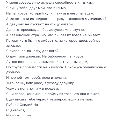
У меня совершенно исчезла способность к языкам.
Я пишу тебе, друг мой, это письмо
На папирусе, который купил, ткнув в него пальцем.
А может, они из подростков сразу становятся мужчинами?
А девушек не пускают на улицу матери.
Да, я гетеросексуал, без девушек мне скучно,
А без юношей страшно, что ли, раз их вовсе не бывает,
Потому хотя бы, что либретто, за которое здесь сейчас
загораю,
Я писал, по-вашему, для кого?
О друг мой далекий. На фабричном папирусе
Лучше всего писать стамеской и трупным ядом,
Но трупа поблизости не нашлось. Обхожусь облепиховым
джемом
И черной темперой, если в печали.
Ты знаешь, наверное, я украду девушку,
Усажу в попутку, и мы поедем.
Я ни слова, конечно, не пойму из того, что она скажет.
Буду писать тебе черной темперой, если в печали.
Публий Овидий Назон,
Сценарист,
Не спит ночью.