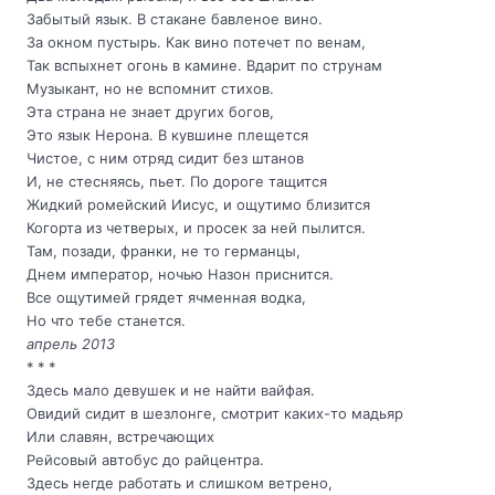
Забытый язык. В стакане бавленое вино.
За окном пустырь. Как вино потечет по венам,
Так вспыхнет огонь в камине. Вдарит по струнам
Музыкант, но не вспомнит стихов.
Эта страна не знает других богов,
Это язык Нерона. В кувшине плещется
Чистое, с ним отряд сидит без штанов
И, не стесняясь, пьет. По дороге тащится
Жидкий ромейский Иисус, и ощутимо близится
Когорта из четверых, и просек за ней пылится.
Там, позади, франки, не то германцы,
Днем император, ночью Назон приснится.
Все ощутимей грядет ячменная водка,
Но что тебе станется.
апрель 2013
* * *
Здесь мало девушек и не найти вайфая.
Овидий сидит в шезлонге, смотрит каких-то мадьяр
Или славян, встречающих
Рейсовый автобус до райцентра.
Здесь негде работать и слишком ветрено,