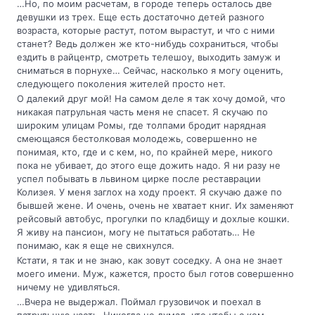
…Но, по моим расчетам, в городе теперь осталось две
девушки из трех. Еще есть достаточно детей разного
возраста, которые растут, потом вырастут, и что с ними
станет? Ведь должен же кто-нибудь сохраниться, чтобы
ездить в райцентр, смотреть телешоу, выходить замуж и
сниматься в порнухе… Сейчас, насколько я могу оценить,
следующего поколения жителей просто нет.
О далекий друг мой! На самом деле я так хочу домой, что
никакая патрульная часть меня не спасет. Я скучаю по
широким улицам Ромы, где толпами бродит нарядная
смеющаяся бестолковая молодежь, совершенно не
понимая, кто, где и с кем, но, по крайней мере, никого
пока не убивает, до этого еще дожить надо. Я ни разу не
успел побывать в львином цирке после реставрации
Колизея. У меня заглох на ходу проект. Я скучаю даже по
бывшей жене. И очень, очень не хватает книг. Их заменяют
рейсовый автобус, прогулки по кладбищу и дохлые кошки.
Я живу на пансион, могу не пытаться работать… Не
понимаю, как я еще не свихнулся.
Кстати, я так и не знаю, как зовут соседку. А она не знает
моего имени. Муж, кажется, просто был готов совершенно
ничему не удивляться.
…Вчера не выдержал. Поймал грузовичок и поехал в