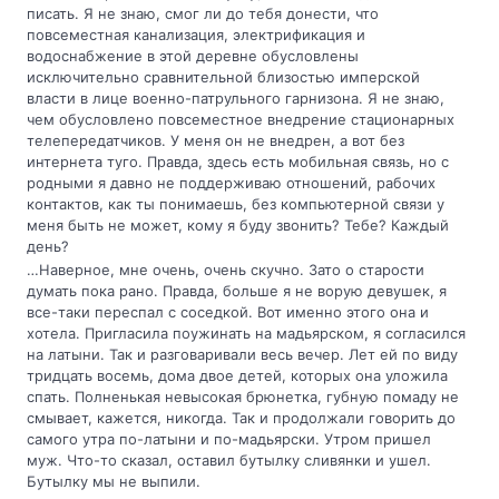
писать. Я не знаю, смог ли до тебя донести, что
повсеместная канализация, электрификация и
водоснабжение в этой деревне обусловлены
исключительно сравнительной близостью имперской
власти в лице военно-патрульного гарнизона. Я не знаю,
чем обусловлено повсеместное внедрение стационарных
телепередатчиков. У меня он не внедрен, а вот без
интернета туго. Правда, здесь есть мобильная связь, но с
родными я давно не поддерживаю отношений, рабочих
контактов, как ты понимаешь, без компьютерной связи у
меня быть не может, кому я буду звонить? Тебе? Каждый
день?
…Наверное, мне очень, очень скучно. Зато о старости
думать пока рано. Правда, больше я не ворую девушек, я
все-таки переспал с соседкой. Вот именно этого она и
хотела. Пригласила поужинать на мадьярском, я согласился
на латыни. Так и разговаривали весь вечер. Лет ей по виду
тридцать восемь, дома двое детей, которых она уложила
спать. Полненькая невысокая брюнетка, губную помаду не
смывает, кажется, никогда. Так и продолжали говорить до
самого утра по-латыни и по-мадьярски. Утром пришел
муж. Что-то сказал, оставил бутылку сливянки и ушел.
Бутылку мы не выпили.