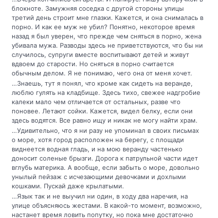
блокноте. Замужняя соседка с другой стороны улицы
третий день строит мне глазки. Кажется, и она снималась в
порно. И как ее муж не убил? Понятно, некоторое время
назад я был уверен, что прежде чем сняться в порно, жена
убивала мужа. Разводы здесь не приветствуются, что бы ни
случилось, супруги вместе воспитывают детей и живут
вдвоем до старости. Но сняться в порно считается
обычным делом. Я не понимаю, чего она от меня хочет.
…Знаешь, тут я понял, что кроме как сидеть на веранде,
люблю гулять на кладбище. Здесь тихо, свежее надгробие
калеки мало чем отличается от остальных, разве что
поновее. Летают сойки. Кажется, видел белку, если они
здесь водятся. Все равно ищу и никак не могу найти храм.
…Удивительно, что я ни разу не упоминал в своих письмах
о море, хотя город расположен на берегу, с площади
виднеется водная гладь, и на мою веранду частенько
доносит соленые брызги. Дорога к патрульной части идет
вглубь материка. А вообще, если забыть о море, довольно
унылый пейзаж с исчезающими девочками и дохлыми
кошками. Пускай даже крылатыми.
…Язык так и не выучил ни один, в ходу два наречия, на
улице объясняюсь жестами. В какой-то момент, возможно,
настанет время ловить попутку, но пока мне достаточно