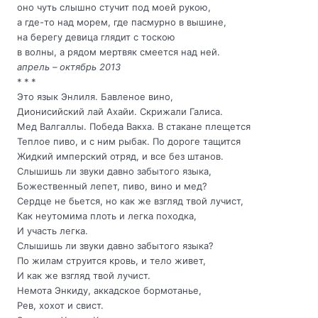
оно чуть слышно стучит под моей рукою,
а где-то над морем, где пасмурно в вышине,
на берегу девица глядит с тоскою
в волны, а рядом мертвяк смеется над ней.
апрель – октябрь 2013
* * *
Это язык Энлиля. Бавленое вино,
Дионисийский лай Ахайи. Скрижали Галиса.
Мед Валгаллы. Победа Вакха. В стакане плещется
Теплое пиво, и с ним рыбак. По дороге тащится
Жидкий имперский отряд, и все без штанов.
Слышишь ли звуки давно забытого языка,
Божественный лепет, пиво, вино и мед?
Сердце не бьется, но как же взгляд твой лучист,
Как неутомима плоть и легка походка,
И участь легка.
Слышишь ли звуки давно забытого языка?
По жилам струится кровь, и тело живет,
И как же взгляд твой лучист.
Немота Энкиду, аккадское бормотанье,
Рев, хохот и свист.