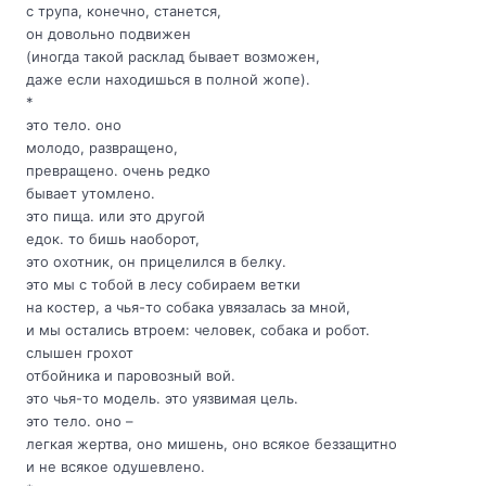
с трупа, конечно, станется,
он довольно подвижен
(иногда такой расклад бывает возможен,
даже если находишься в полной жопе).
*
это тело. оно
молодо, развращено,
превращено. очень редко
бывает утомлено.
это пища. или это другой
едок. то бишь наоборот,
это охотник, он прицелился в белку.
это мы с тобой в лесу собираем ветки
на костер, а чья-то собака увязалась за мной,
и мы остались втроем: человек, собака и робот.
слышен грохот
отбойника и паровозный вой.
это чья-то модель. это уязвимая цель.
это тело. оно –
легкая жертва, оно мишень, оно всякое беззащитно
и не всякое одушевлено.