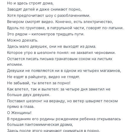
Но и здесь строят дома,
Заводят детей и даже снимают порно,
Хотя предпочитают шоу с разоблачениями.
Вечером смотрят видео. Конечно, есть электричество,
Вдоль по грунтовке, в патрульной части, говорят по-латыни.
Это рядом – километров тридцать пути.
Можно доехать.
Здесь мало девушек, они не выходят из дома.
Которое утро в шезлонге понял: не захватил черновики.
Остается писать письма гранатовым соком на листьях
ипомеи.
Девушки не появляются ни в одном из четырех магазинов,
Не ездят в райцентр, видео не глядят.
Не забывай, ты влетел за порно!
Как влетел, так и вылетел: за четыре дня заметил не
больше двух девушек.
Поставил шезлонг на веранду, но ветер швыряет песком
прямо в глаза.
О Женщины!
В преданиях его родины рождением ребенка открывалась
большая пантомимическая драма,
Здесь после этого начинают сниматься в порно.