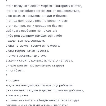
*
это в кассу. это лежит мертвяк, которому снится,
что его возлюбленная не может пошевелиться,
а он давится коньяком, глядит и боится,
что под солнцем с нею не соединиться;
это – солнце. если сердце не бьется,
выбирать особенно не придется:
либо под солнцем находиться, либо
находиться под солнцем.
а она не может тронуться с места,
а она теперь такая невеста,
что хоть засыпься дустом,
а жених стоит с коньяком, но его не греет:
он еле глотает, моментально стареет
и погибает.
*
это душа.
когда она находится в пузыре под ребрами,
она смягчает сердце и делает помыслы добрыми,
этим и хороша.
но коль не слыхать в бездыханной твоей груди
сердца, – и не смягчиться ему, вероятно,