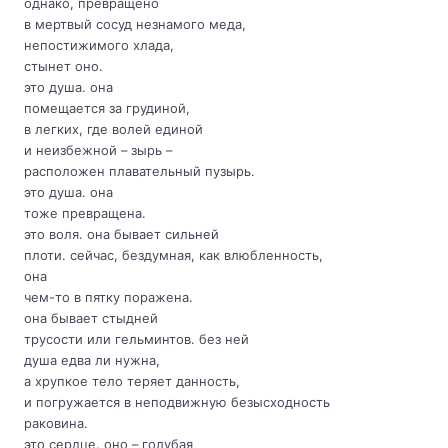
однако, превращено
в мертвый сосуд незнамого меда,
непостижимого хлада,
стынет оно.
это душа. она
помещается за грудиной,
в легких, где волей единой
и неизбежной – зырь –
расположен плавательный пузырь.
это душа. она
тоже превращена.
это воля. она бывает сильней
плоти. сейчас, бездумная, как влюбленность,
она
чем-то в пятку поражена.
она бывает стыдней
трусости или гельминтов. без ней
душа едва ли нужна,
а хрупкое тело теряет данность,
и погружается в неподвижную безысходность
раковина.
это сердце. оно – голубая