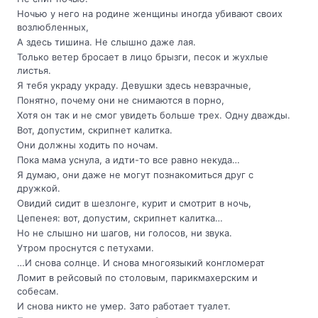
Ночью у него на родине женщины иногда убивают своих
возлюбленных,
А здесь тишина. Не слышно даже лая.
Только ветер бросает в лицо брызги, песок и жухлые
листья.
Я тебя украду украду. Девушки здесь невзрачные,
Понятно, почему они не снимаются в порно,
Хотя он так и не смог увидеть больше трех. Одну дважды.
Вот, допустим, скрипнет калитка.
Они должны ходить по ночам.
Пока мама уснула, а идти-то все равно некуда…
Я думаю, они даже не могут познакомиться друг с
дружкой.
Овидий сидит в шезлонге, курит и смотрит в ночь,
Цепенея: вот, допустим, скрипнет калитка…
Но не слышно ни шагов, ни голосов, ни звука.
Утром проснутся с петухами.
…И снова солнце. И снова многоязыкий конгломерат
Ломит в рейсовый по столовым, парикмахерским и
собесам.
И снова никто не умер. Зато работает туалет.