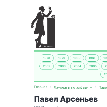
1978
1979
1980
1981
19
2002
2003
2004
2005
2
2
Главная
Лауреаты по алфавиту
Паве
Павел Арсеньев