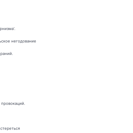
рнизма'.
ьское негодование
раний.
 провокаций.
остереться