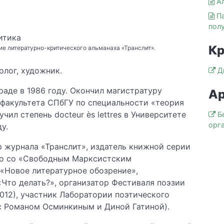
А
П
пол
итика
Кр
е литературно-критического альманаха «Транслит».
олог, художник.
Д
раде в 1986 году. Окончил магистратуру
Ар
факультета СПбГУ по специальности «теория
чил степень docteur ès lettres в Университете
Б
орг
ду.
 журнала «Транслит», издатель книжной серии
тно со «Свободным Марксистским
 «Новое литературное обозрение»,
«Что делать?», организатор Фестиваля поэзии
012), участник Лаборатории поэтического
с Романом Осминкиным и Диной Гатиной).