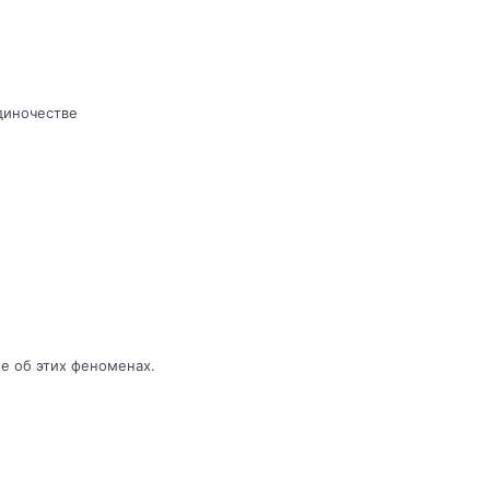
диночестве
е об этих феноменах.