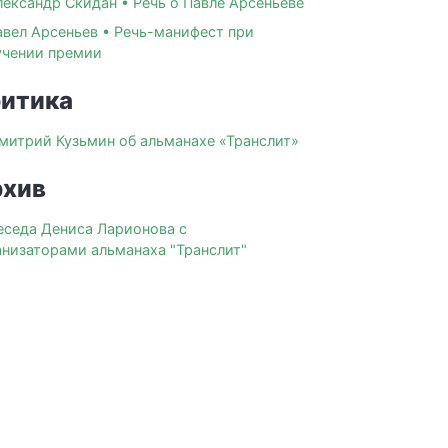
лександр Скидан • Речь о Павле Арсеньеве
авел Арсеньев • Речь-манифест при
учении премии
итика
митрий Кузьмин об альманахе «Транслит»
хив
еседа Дениса Ларионова с
анизаторами альманаха "Транслит"