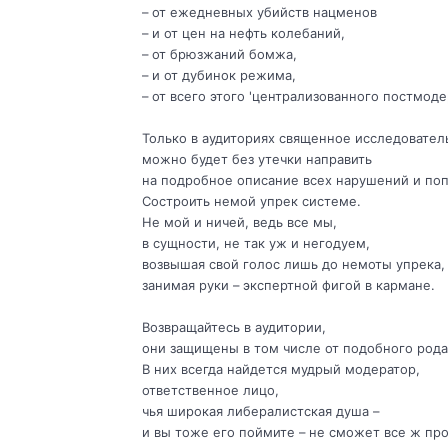
– от ежедневных убийств нацменов
– и от цен на нефть колебаний,
– от брюзжаний бомжа,
– и от дубинок режима,
– от всего этого 'централизованного постмоде
Только в аудиториях священное исследовател
можно будет без утечки направить
на подробное описание всех нарушений и поп
Состроить немой упрек системе.
Не мой и ничей, ведь все мы,
в сущности, не так уж и негодуем,
возвышая свой голос лишь до немоты упрека,
занимая руки – экспертной фигой в кармане.
Возвращайтесь в аудитории,
они защищены в том числе от подобного рода
В них всегда найдется мудрый модератор,
ответственное лицо,
чья широкая либералистская душа –
и вы тоже его поймите – не сможет все ж пр