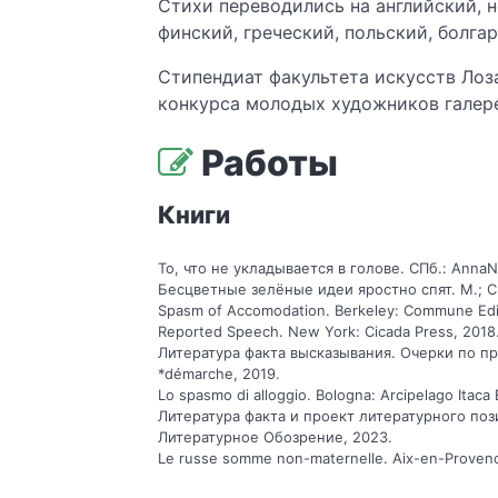
Стихи переводились на английский, н
финский, греческий, польский, болга
Стипендиат факультета искусств Лоз
конкурса молодых художников галере
Работы
Книги
То, что не укладывается в голове. СПб.: AnnaN
Бесцветные зелёные идеи яростно спят. М.; СПб
Spasm of Accomodation. Berkeley: Commune Edit
Reported Speech. New York: Cicada Press, 2018
Литература факта высказывания. Очерки по пр
*démarche, 2019.
Lo spasmo di alloggio. Bologna: Arcipelago Itaca E
Литература факта и проект литературного поз
Литературное Обозрение, 2023.
Le russe somme non-maternelle. Aix-en-Provence