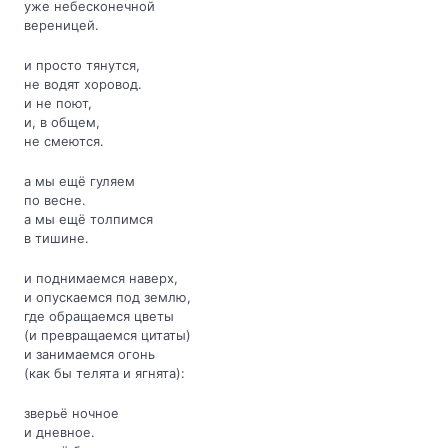
уже небесконечной
вереницей.
и просто тянутся,
не водят хоровод.
и не поют,
и, в общем,
не смеются.
а мы ещё гуляем
по весне.
а мы ещё толпимся
в тишине.
и поднимаемся наверх,
и опускаемся под землю,
где обращаемся цветы
(и превращаемся цитаты)
и занимаемся огонь
(как бы телята и ягнята):
зверьё ночное
и дневное.