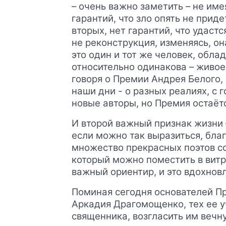
– очень важно заметить – не имея
гарантий, что зло опять не прид
вторых, нет гарантий, что удаст
не реконструкция, изменяясь, он
это один и тот же человек, обл
относительно одинакова – живое 
говоря о Премии Андрея Белого, б
наши дни - о разных реалиях, с 
новые авторы, но Премия остаёт
И второй важный признак жизни –
если можно так выразиться, благ
множество прекрасных поэтов со
который можно поместить в витри
важный ориентир, и это вдохновл
Поминая сегодня основателей Пр
Аркадия Драгомощенко, тех ее уч
священника, возгласить им вечну