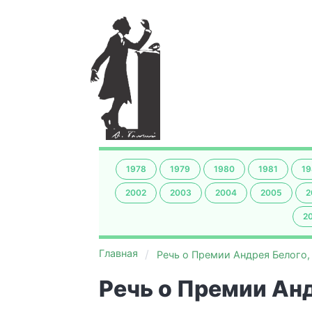
1978
1979
1980
1981
19
2002
2003
2004
2005
2
2
Главная
Речь о Премии Андрея Белого,
Речь о Премии Анд