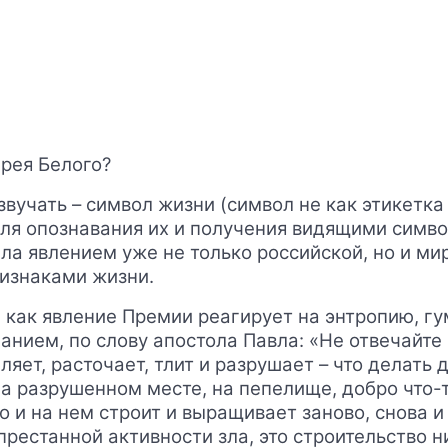
дрея Белого?
вучать – символ жизни (символ не как этикетка
ля опознавания их и получения видящими символ
ла явлением уже не только российской, но и мир
ризнаками жизни.
о, как явление Премии реагирует на энтропию, г
анием, по слову апостола Павла: «Не отвечайте 
яет, расточает, тлит и разрушает – что делать 
на разрушенном месте, на пепелище, добро что-
 и на нем строит и выращивает заново, снова и 
рестанной активности зла, это строительство н