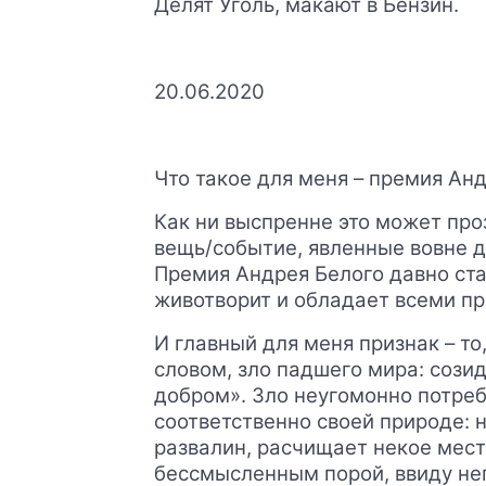
Делят Уголь, макают в Бензин.
20.06.2020
Что такое для меня – премия Ан
Как ни выспренне это может проз
вещь/событие, явленные вовне д
Премия Андрея Белого давно ста
животворит и обладает всеми п
И главный для меня признак – т
словом, зло падшего мира: созид
добром». Зло неугомонно потребл
соответственно своей природе: 
развалин, расчищает некое место
бессмысленным порой, ввиду неп