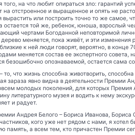
 того, на что любит опираться зло: гарантий усп
ет на отстроенное и выращенное и опять не расто
ся вырастить или построить точно то же самое, ч
а остается той же, ребенок, юноша, взрослый че
адающий чертами Богоданной неповторимой личн
дерево меняется, пока живёт, и эти изменения р
лизкие к ней люди говорят, вероятно, в конце 70
годами меняется состав ее экспертного совета, 
ся безошибочно опознаваемой, остается сама со
 то, что жизнь способна животворить, способна
ая зараза явно видна в деятельности Премии Ан
всем молодых поколений, для которых Премия А
ну литературного музея и водить к нему экскур
яет и радует.
емии Андрея Белого – Бориса Иванова, Бориса 
астников, кого уже нет рядом с нами, я хотел б
ю память, а всем тем, кто причастен Премии сег