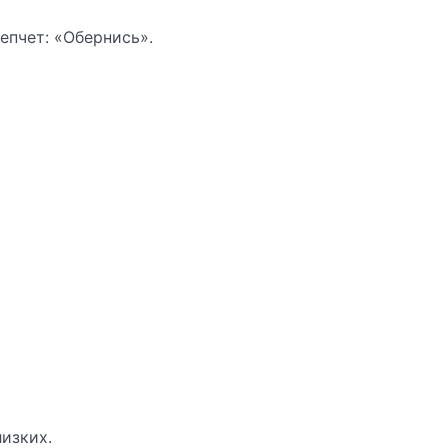
епчет: «Обернись».
лизких.