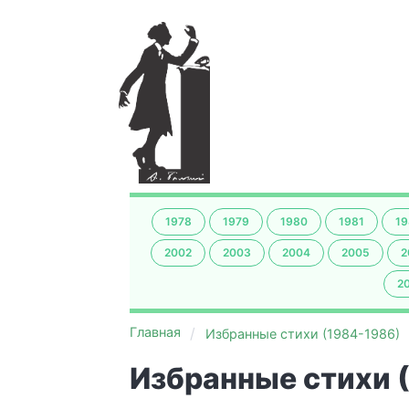
1978
1979
1980
1981
19
2002
2003
2004
2005
2
2
Главная
Избранные стихи (1984-1986)
Избранные стихи 