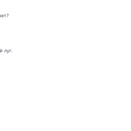
чет?
 луг.