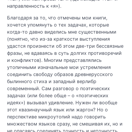
направленность к «я»).
Благодаря за то, что отмечены мои книги,
хочется упомянуть о тех задачах, которые
когда-то давно виделись мне существенными
(понятно, что из-за краткости выступления
удастся произнести об этом две-три бессвязные
фразы, не вдаваясь в суть долгих противоречий
и конфликтов). Многим представлялись
утопичными изначальные мои устремления
соединить свободу образов древнерусского
былинного стиха и западный верлибр
современный. Сам разговор о поэтических
задачах (или более обще – о «поэтических
идеях») вызывал удивление. Нужен ли вообще
этот квазинаучный язык или жаргон? Но о
перспективе микроутопий надо говорить
множеством языков сразу, не смешивая их, но и
не опасаясь соединять точность и неточность.