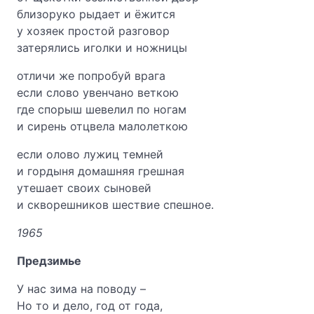
близоруко рыдает и ёжится
у хозяек простой разговор
затерялись иголки и ножницы
отличи же попробуй врага
если слово увенчано веткою
где спорыш шевелил по ногам
и сирень отцвела малолеткою
если олово лужиц темней
и гордыня домашняя грешная
утешает своих сыновей
и скворешников шествие спешное.
1965
Предзимье
У нас зима на поводу –
Но то и дело, год от года,