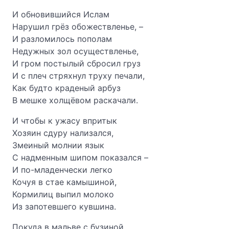
И обновившийся Ислам
Нарушил грёз обожествленье, –
И разломилось пополам
Недужных зол осуществленье,
И гром постылый сбросил груз
И с плеч стряхнул труху печали,
Как будто краденый арбуз
В мешке холщёвом раскачали.
И чтобы к ужасу впритык
Хозяин сдуру нализался,
Змеиный молнии язык
С надменным шипом показался –
И по-младенчески легко
Кочуя в стае камышиной,
Кормилиц выпил молоко
Из запотевшего кувшина.
Покуда в мальве с бузиной