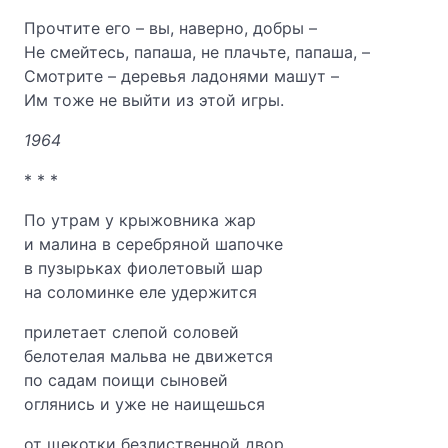
Прочтите его – вы, наверно, добры –
Не смейтесь, папаша, не плачьте, папаша, –
Смотрите – деревья ладонями машут –
Им тоже не выйти из этой игры.
1964
* * *
По утрам у крыжовника жар
и малина в серебряной шапочке
в пузырьках фиолетовый шар
на соломинке еле удержится
прилетает слепой соловей
белотелая мальва не движется
по садам поищи сыновей
оглянись и уже не наищешься
от щекотки безлиственной двор