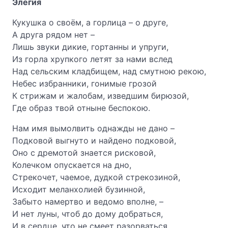
Элегия
Кукушка о своём, а горлица – о друге,
А друга рядом нет –
Лишь звуки дикие, гортанны и упруги,
Из горла хрупкого летят за нами вслед
Над сельским кладбищем, над смутною рекою,
Небес избранники, гонимые грозой
К стрижам и жалобам, изведшим бирюзой,
Где образ твой отныне беспокою.
Нам имя вымолвить однажды не дано –
Подковой выгнуто и найдено подковой,
Оно с дремотой знается рисковой,
Колечком опускается на дно,
Стрекочет, чаемое, дудкой стрекозиной,
Исходит меланхолией бузинной,
Забыто намертво и ведомо вполне, –
И нет луны, чтоб до дому добраться,
И в сердце, что не смеет разорваться,