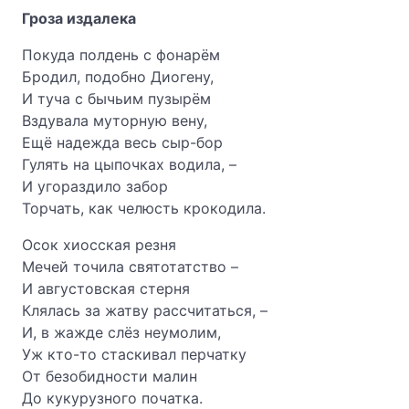
Гроза издалека
Покуда полдень с фонарём
Бродил, подобно Диогену,
И туча с бычьим пузырём
Вздувала муторную вену,
Ещё надежда весь сыр-бор
Гулять на цыпочках водила, –
И угораздило забор
Торчать, как челюсть крокодила.
Осок хиосская резня
Мечей точила святотатство –
И августовская стерня
Клялась за жатву рассчитаться, –
И, в жажде слёз неумолим,
Уж кто-то стаскивал перчатку
От безобидности малин
До кукурузного початка.