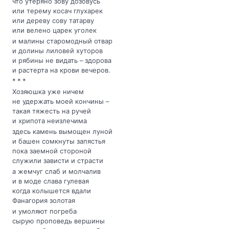
что утеряно зову дозовусь
или терему косач глухарек
или дереву сову татарву
или велено царек уголек
и малины старомодный отвар
и долины лиловей хуторов
и рябины не видать – здорова
и растерта на крови вечеров.
* * *
Хозяюшка уже ничем
не удержать моей кончины –
такая тяжесть на ручей
и хрипота неизлечима
здесь камень вымощен луной
и башен сомкнуты запястья
пока заемной стороной
служили зависти и страсти
а жемчуг слаб и молчалив
и в моде слава гулевая
когда колышется вдали
Фанагория золотая
и умоляют погреба
сырую проповедь вершины