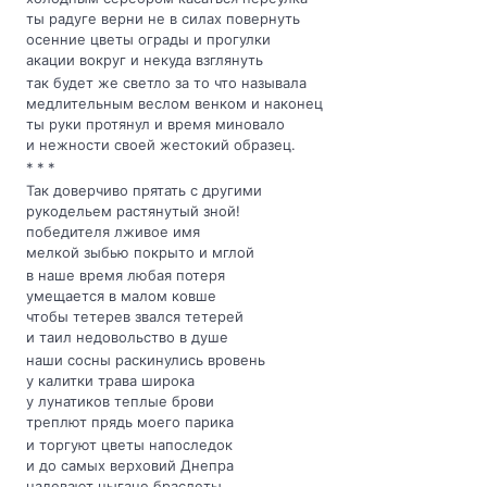
ты радуге верни не в силах повернуть
осенние цветы ограды и прогулки
акации вокруг и некуда взглянуть
так будет же светло за то что называла
медлительным веслом венком и наконец
ты руки протянул и время миновало
и нежности своей жестокий образец.
* * *
Так доверчиво прятать с другими
рукодельем растянутый зной!
победителя лживое имя
мелкой зыбью покрыто и мглой
в наше время любая потеря
умещается в малом ковше
чтобы тетерев звался тетерей
и таил недовольство в душе
наши сосны раскинулись вровень
у калитки трава широка
у лунатиков теплые брови
треплют прядь моего парика
и торгуют цветы напоследок
и до самых верховий Днепра
надевают цыгане браслеты