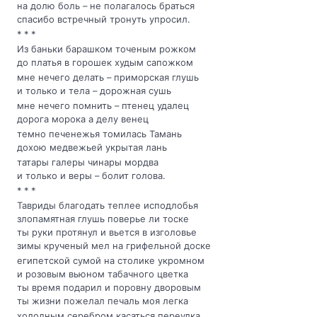
на долю боль – не полагалось браться
спасибо встречный тронуть упросил.
* * *
Из баньки барашком точеным рожком
до платья в горошек худым сапожком
мне нечего делать – приморская глушь
и только и тела – дорожная сушь
мне нечего помнить – птенец удалец
дорога морока а делу венец
темно печенежья томилась Тамань
дохою медвежьей укрытая лань
татары галеры чинары мордва
и только и веры – болит голова.
* * *
Тавриды благодать теплее исподлобья
злопамятная глушь поверье ли тоске
ты руки протянул и вьется в изголовье
зимы крученый мел на грифельной доске
египетской сумой на столике укромном
и розовым вьюном табачного цветка
ты время подарил и поровну дворовым
ты жизни пожелал печаль моя легка
холодным серебром касаться переулка