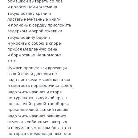
ромашкой вытереть со лба
и полотенцами жасмина
такую истину хранить
листать нечитанные книги
и полночь к сердцу прислонить
ведерком мокрой ежевики
такую родину беречь
и уносить с собою в споре
прибоя медленную речь
и бормотанье Черноморья.
* * *
Чужаки прощелыги красавцы
вашей спеси доверия нет
надо листьями мысли касаться
и смотреть неразборчиво вслед
надо жить начиная и вторя
не турецкою выдумкой крыш
не колючей грядой троеборья
проклинающей шаткий гашиш
надо жить начиная равняться
зимовать собираться навзрыд
и надуманным лаком богатства
не терзать доморощенных плит