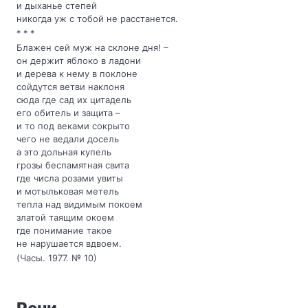
и дыханье степей
никогда уж с тобой не расстанется.
* * *
Блажен сей муж на склоне дня! –
он держит яблоко в ладони
и дерева к нему в поклоне
сойдутся ветви наклоня
сюда где сад их цитадель
его обитель и защита –
и то под веками сокрыто
чего не ведали досель
а это дольная купель
грозы беспамятная свита
где числа розами увиты
и мотыльковая метель
тепла над видимым покоем
златой таящим окоем
где понимание такое
не нарушается вдвоем.
(Часы. 1977. № 10)