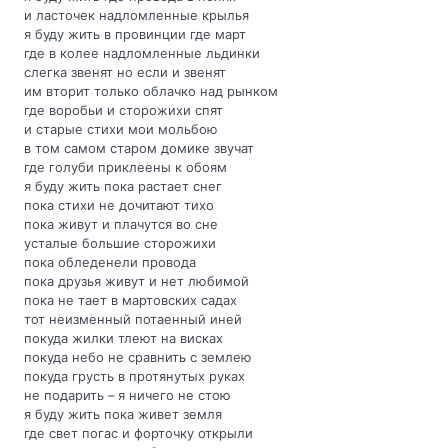
и ласточек надломленные крылья
я буду жить в провинции где март
где в колее надломленные льдинки
слегка звенят но если и звенят
им вторит только облачко над рынком
где воробьи и сторожихи спят
и старые стихи мои мольбою
в том самом старом домике звучат
где голуби приклеены к обоям
я буду жить пока растает снег
пока стихи не дочитают тихо
пока живут и плачутся во сне
усталые большие сторожихи
пока обледенели провода
пока друзья живут и нет любимой
пока не тает в мартовских садах
тот неизменный потаенный иней
покуда жилки тлеют на висках
покуда небо не сравнить с землею
покуда грусть в протянутых руках
не подарить – я ничего не стою
я буду жить пока живет земля
где свет погас и форточку открыли