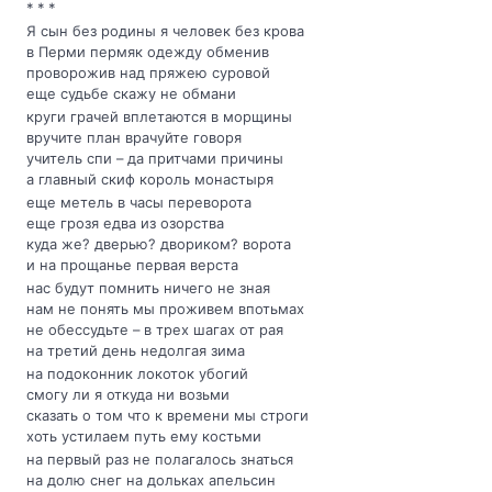
* * *
Я сын без родины я человек без крова
в Перми пермяк одежду обменив
проворожив над пряжею суровой
еще судьбе скажу не обмани
круги грачей вплетаются в морщины
вручите план врачуйте говоря
учитель спи – да притчами причины
а главный скиф король монастыря
еще метель в часы переворота
еще грозя едва из озорства
куда же? дверью? двориком? ворота
и на прощанье первая верста
нас будут помнить ничего не зная
нам не понять мы проживем впотьмах
не обессудьте – в трех шагах от рая
на третий день недолгая зима
на подоконник локоток убогий
смогу ли я откуда ни возьми
сказать о том что к времени мы строги
хоть устилаем путь ему костьми
на первый раз не полагалось знаться
на долю снег на дольках апельсин