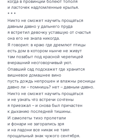
когда в провинции болеют тополя
и ласточек надломленные крылья.
* * *
Никто не сможет научить прощаться
давным давно у дальнего пруда
я встретил девочку уставшую от счастья
она его не знала никогда.
Я говорил: в краю где дремлют птицы
есть дом в котором нынче не живут
там позабыт под красной черепицей
вчерашний несговорчивый уют.
Опавший сад подскажет где хранится
вишневое домашнее вино
пусть дождь непрошен и влажны ресницы
давно ли – помнишь? нет – давным-давно.
Никто не сможет научить прощаться
и не узнать что встречи сочтены
я приезжал – и снова был причастен
к дыханию последней тишины.
И самолеты тихо пролетали
и фонари не загорались зря
и на ладони все никак не таял
прощальный знак чужого сентября.