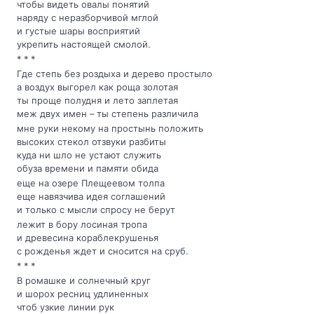
чтобы видеть овалы понятий
наряду с неразборчивой мглой
и густые шары восприятий
укрепить настоящей смолой.
* * *
Где степь без роздыха и дерево простыло
а воздух выгорел как роща золотая
ты проще полудня и лето заплетая
меж двух имен – ты степень различила
мне руки некому на простынь положить
высоких стекол отзвуки разбиты
куда ни шло не устают служить
обуза времени и памяти обида
еще на озере Плещеевом толпа
еще навязчива идея соглашений
и только с мысли спросу не берут
лежит в бору лосиная тропа
и древесина кораблекрушенья
с рожденья ждет и сносится на сруб.
* * *
В ромашке и солнечный круг
и шорох ресниц удлиненных
чтоб узкие линии рук