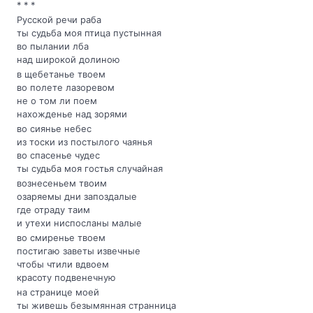
* * *
Русской речи раба
ты судьба моя птица пустынная
во пылании лба
над широкой долиною
в щебетанье твоем
во полете лазоревом
не о том ли поем
нахожденье над зорями
во сиянье небес
из тоски из постылого чаянья
во спасенье чудес
ты судьба моя гостья случайная
вознесеньем твоим
озаряемы дни запоздалые
где отраду таим
и утехи ниспосланы малые
во смиренье твоем
постигаю заветы извечные
чтобы чтили вдвоем
красоту подвенечную
на странице моей
ты живешь безымянная странница