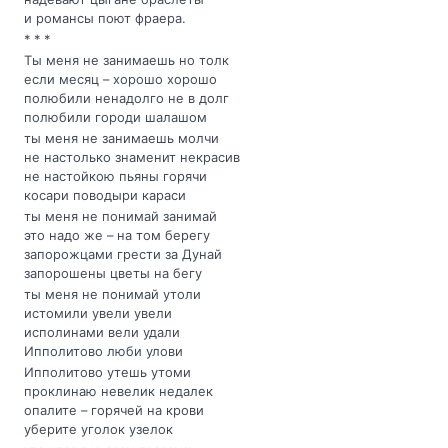
и романсы поют фраера.
* * *
Ты меня не занимаешь но толк
если месяц – хорошо хорошо
полюбили ненадолго не в долг
полюбили городи шалашом
ты меня не занимаешь молчи
не настолько знаменит некрасив
не настойкою пьяны горячи
косари поводыри караси
ты меня не понимай занимай
это надо же – на том берегу
запорожцами грести за Дунай
запорошены цветы на бегу
ты меня не понимай утоли
истомили увели увели
исполинами вели удали
Ипполитово люби улови
Ипполитово утешь утоми
проклинаю невелик недалек
опалите – горячей на крови
уберите уголок узелок