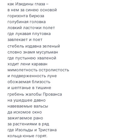
как Изидины глаза –
в нем за синею основой
горизонта бирюза
голубиная головка
ловкий ласточки полет
где лукавая плутовка
завлекает и поет
стебель издавна зеленый
словно знамя мусульман
где пустынею хваленой
ходит лени караван
мимолетность остролистость
и подверженность луне
обожаемая близость
и шептанье в тишине
гребень жалобы Прованса
на ушедшее давно
навеваемые вальсы
да искомое окно
зажигаемое рано
за растениями в ряд
где Изольды и Тристана
кольца юные горят.