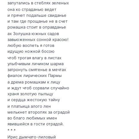
запутались в стеблях зеленых
она ко страданью ведет
и прячет подальше свиданье
и там где прощанье не в счет
ромашка стоит в оправданье
ах Золушка южных садов
завьюженных сонной красою!
любую воспеть я готов
идущую ножкой босою
чтоб трогая влагу в листах
улыбчивым личиком шарма
затронуть смятенье в мечтах
фиалок лирических Пармы
а дрема ромашкам к лицу
и ждут чтоб сорвали случайно
храня золотую пыльцу
и сердца жестокую тайну
и платьица алого лен
мелькнет второпях за оградой
во благо любимых имен
явившейся в гости отрадой.
* * *
Ирис дымчато-лиловый