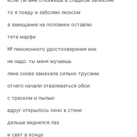
если ты мне откажешь в сладком запихоне
то я поеду и заболею люэсом
а завещание на половики оставлю
тете марфе
№ пенсионного удостооверения инк
не надо. ты меня мучаешь
лена снова замахала сильно трусами
отчего начали отваливаться обои
с треском и пылью
вдруг открылось окно в стене
дальше виднелся лаз
и свет в конце