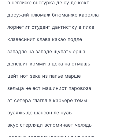
в неглиже снегурка де су де кокт
досужий плюмаж блюманже каролла
лорнетит студент дантистку в пике
клавесинит клава какао подле
западло на западе щупать ерша
депешит комми в цека на отмашь
цейт нот зека из папье марше
зельца не ест машинист паровоза
эт сетера глаглл в карьере темы
вуаяжь де шансон ле нуаъ
вкус стерляди вспоминает челядь