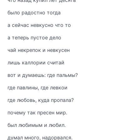
что назад купил лет десять
было радостно тогда
а сейчас невкусно что то
а теперь пустое дело
чай некрепок и невкусен
лишь каллории считай
вот и думаешь: где пальмы?
где павлины, где левкои
где любовь, куда пропала?
почему так пресен мир.
был любимым и любил.
думал много, надорвался.