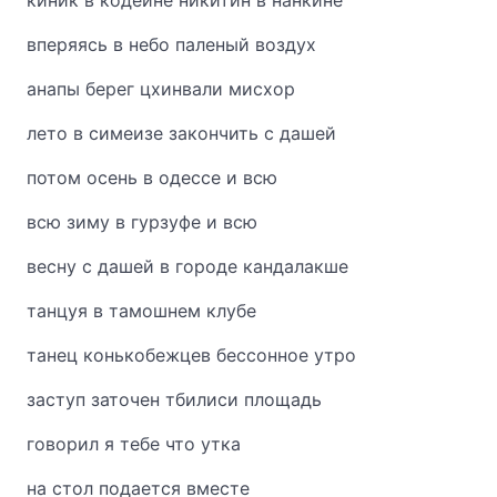
киник в кодеине никитин в нанкине
вперяясь в небо паленый воздух
анапы берег цхинвали мисхор
лето в симеизе закончить с дашей
потом осень в одессе и всю
всю зиму в гурзуфе и всю
весну с дашей в городе кандалакше
танцуя в тамошнем клубе
танец конькобежцев бессонное утро
заступ заточен тбилиси площадь
говорил я тебе что утка
на стол подается вместе