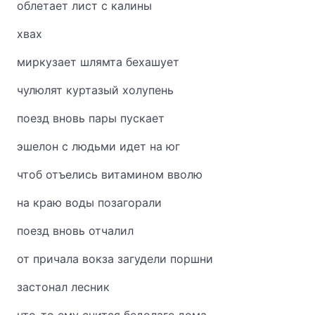
облетает лист с калины
хвах
миркузает шлямта бехашует
чулюлят куртазый холупень
поезд вновь пары пускает
эшелон с людьми идет на юг
чтоб отъелись витамином вволю
на краю воды позагорали
поезд вновь отчалил
от причала вокза загудели поршни
застонал лесник