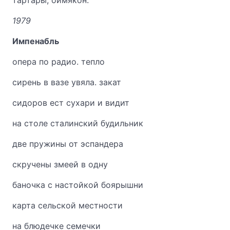
тартары, оймякон.
1979
Импенабль
опера по радио. тепло
сирень в вазе увяла. закат
сидоров ест сухари и видит
на столе сталинский будильник
две пружины от эспандера
скручены змеей в одну
баночка с настойкой боярышни
карта сельской местности
на блюдечке семечки