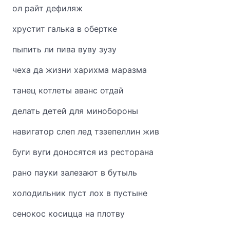
ол райт дефиляж
хрустит галька в обертке
пыпить ли пива вуву зузу
чеха да жизни харихма маразма
танец котлеты аванс отдай
делать детей для минобороны
навигатор слеп лед тззепеллин жив
буги вуги доносятся из ресторана
рано пауки залезают в бутыль
холодильник пуст лох в пустыне
сенокос косицца на плотву