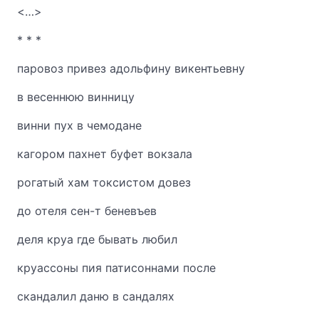
<…>
* * *
паровоз привез адольфину викентьевну
в весеннюю винницу
винни пух в чемодане
кагором пахнет буфет вокзала
рогатый хам токсистом довез
до отеля сен-т беневъев
деля круа где бывать любил
круассоны пия патисоннами после
скандалил даню в сандалях