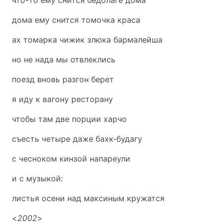
что-то ему снится бедолаге дома
дома ему снится томочка краса
ах томарка чижик злюка бармалейша
но не нада мы отвлеклись
поезд вновь разгон берет
я иду к вагону ресторану
чтобы там две порции харчо
съесть четыре даже бахк-будагу
с чесноком кинзой напареули
и с музыкой:
листья осени над максиным кружатся
<
2002
>