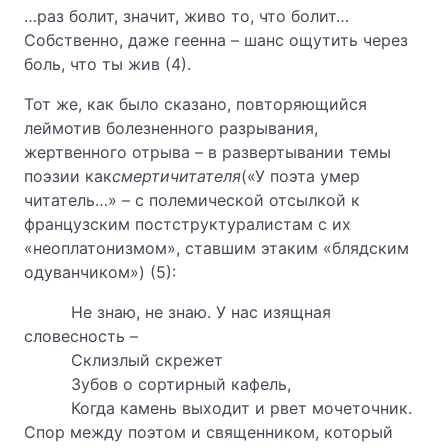
…раз болит, значит, живо то, что болит…
Собственно, даже геенна – шанс ощутить через
боль, что ты жив (4).
Тот же, как было сказано, повторяющийся
леймотив болезненного разрывания,
жертвенного отрыва – в развертывании темы
поэзии как
смерти
читателя
(«У поэта умер
читатель…» – с полемической отсылкой к
французским постструктуралистам с их
«неоплатонизмом», ставшим этаким «блядским
одуванчиком») (5):
Не знаю, не знаю. У нас изящная
словесность –
Склизлый скрежет
Зубов о сортирный кафель,
Когда камень выходит и рвет мочеточник.
Спор между поэтом и священником, который