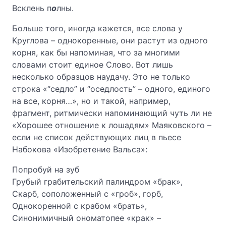
Всклень п
о
лны.
Больше того, иногда кажется, все слова у
Круглова – однокоренные, они растут из одного
корня, как бы напоминая, что за многими
словами стоит единое Слово. Вот лишь
несколько образцов наудачу. Это не только
строка «“седло” и “оседлость” – одного, единого
на все, корня…», но и такой, например,
фрагмент, ритмически напоминающий чуть ли не
«Хорошее отношение к лошадям» Маяковского –
если не список действующих лиц в пьесе
Набокова «Изобретение Вальса»:
Попробуй на зуб
Грубый грабительский палиндром «брак»,
Скарб, соположенный с «гроб», горб,
Однокоренной с крабом «брать»,
Синонимичный ономатопее «крак» –