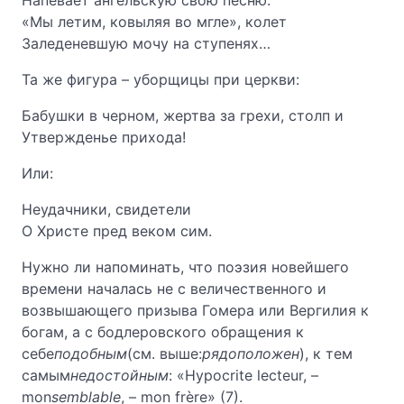
Напевает ангельскую свою песню:
«Мы летим, ковыляя во мгле», колет
Заледеневшую мочу на ступенях…
Та же фигура – уборщицы при церкви:
Бабушки в черном, жертва за грехи, столп и
Утвержденье прихода!
Или:
Неудачники, свидетели
О Христе пред веком сим.
Нужно ли напоминать, что поэзия новейшего
времени началась не с величественного и
возвышающего призыва Гомера или Вергилия к
богам, а с бодлеровского обращения к
себе
подобным
(см. выше:
рядоположен
), к тем
самым
недостойным
: «Hypocrite lecteur, –
mon
semblable
, – mon frère» (7).