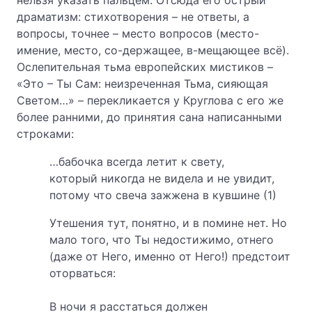
нельзя указать пальцем. Отсюда его острый
драматизм: стихотворения – не ответы, а
вопросы, точнее – место вопросов (место-
имение, место, со-держащее, в-мещающее всё).
Ослепительная тьма европейских мистиков –
«Это – Ты Сам: неизреченная Тьма, сияющая
Светом…» – перекликается у Круглова с его же
более ранними, до принятия сана написанными
строками:
…бабочка всегда летит к свету,
который никогда не видела и не увидит,
потому что свеча зажжена в кувшине (1)
Утешения тут, понятно, и в помине нет. Но
мало того, что Ты недостижимо, отнего
(даже от Него, именно от Него!) предстоит
оторваться:
В ночи я расстаться должен