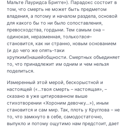
Мальте Лауридса Бригге»). Парадокс состоит в
том, что смерть не может быть предметом
владения, а потому и началом раздела, основой
для какого бы то ни было сопоставления,
превосходства, гордыни. Тем самым она –
одинокая, неразменная, только
твоя
–
становится, как ни странно, новым основанием
(и до чего же опять-таки
хрупким!)
нашей
общности. Смертных объединяет
то, что принадлежит им одним и чем нельзя
поделиться.
Измеренный этой мерой, бескорыстной и
настоящей («…твоя смерть – настоящая», –
сказано в уже цитированном выше
стихотворении «Хороним девочку…»), иным
становится и сам мир. Так, плоть у Круглова – не
то, что замкнуто в себе, самодостаточно,
выпукло и потому ощутимо нам предстоит, дает