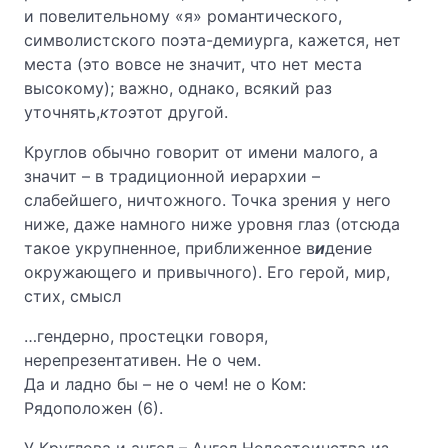
и повелительному «я» романтического,
символистского поэта-демиурга, кажется, нет
места (это вовсе не значит, что нет места
высокому); важно, однако, всякий раз
уточнять,
кто
этот другой.
Круглов обычно говорит от имени малого, а
значит – в традиционной иерархии –
слабейшего, ничтожного. Точка зрения у него
ниже, даже намного ниже уровня глаз (отсюда
такое укрупненное, приближенное в
и
дение
окружающего и привычного). Его герой, мир,
стих, смысл
…гендерно, простецки говоря,
нерепрезентативен. Не о чем.
Да и ладно бы – не о чем! не о Ком:
Рядоположен (6).