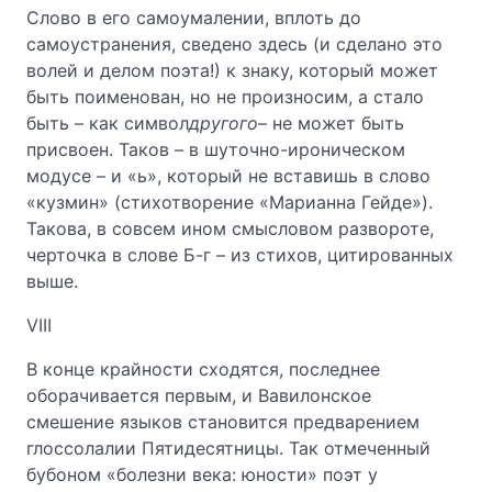
Слово в его самоумалении, вплоть до
самоустранения, сведено здесь (и сделано это
волей и делом поэта!) к знаку, который может
быть поименован, но не произносим, а стало
быть – как символ
другого
– не может быть
присвоен. Таков – в шуточно-ироническом
модусе – и «ь», который не вставишь в слово
«кузмин» (стихотворение «Марианна Гейде»).
Такова, в совсем ином смысловом развороте,
черточка в слове Б-г – из стихов, цитированных
выше.
VIII
В конце крайности сходятся, последнее
оборачивается первым, и Вавилонское
смешение языков становится предварением
глоссолалии Пятидесятницы. Так отмеченный
бубоном «болезни века: юности» поэт у