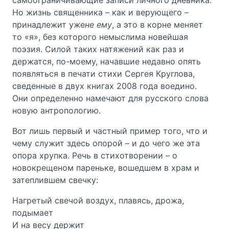
самоограничивающие записи личного дневника.
Но жизнь священника – как и верующего –
принадлежит уже
не ему
, а это в корне меняет
то «я», без которого немыслима новейшая
поэзия. Силой таких натяжений как раз и
держатся, по-моему, начавшие недавно опять
появляться в печати стихи Сергея Круглова,
сведенные в двух книгах 2008 года воедино.
Они определенно намечают для русского слова
новую антропологию.
Вот лишь первый и частный пример того, что и
чему служит здесь опорой – и до чего же эта
опора хрупка. Речь в стихотворении – о
новокрещеном пареньке, вошедшем в храм и
затеплившем свечку:
Нагретый свечой воздух, плавясь, дрожа,
подымает
И на весу держит