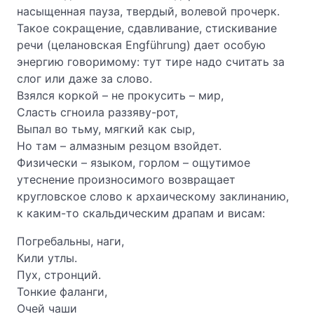
насыщенная пауза, твердый, волевой прочерк.
Такое сокращение, сдавливание, стискивание
речи (целановская Engführung) дает особую
энергию говоримому: тут тире надо считать за
слог или даже за слово.
Взялся коркой – не прокусить – мир,
Сласть сгноила раззяву-рот,
Выпал во тьму, мягкий как сыр,
Но там – алмазным резцом взойдет.
Физически – языком, горлом – ощутимое
утеснение произносимого возвращает
кругловское слово к архаическому заклинанию,
к каким-то скальдическим драпам и висам:
Погребальны, наги,
Кили утлы.
Пух, стронций.
Тонкие фаланги,
Очей чаши