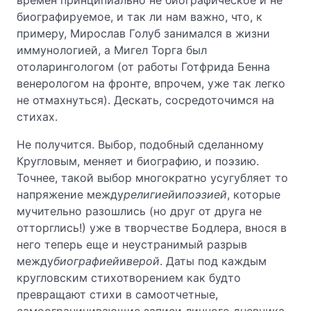
времен принципиально не биографическое и не
биографируемое, и так ли нам важно, что, к
примеру, Мирослав Голуб занимался в жизни
иммунологией, а Мигел Торга был
отоларингологом (от работы Готфрида Бенна
венерологом на фронте, впрочем, уже так легко
не отмахнуться). Дескать, сосредоточимся на
стихах.
Не получится. Выбор, подобный сделанному
Кругловым, меняет и биографию, и поэзию.
Точнее, такой выбор многократно усугубляет то
напряжение между
религией
и
поэзией
, которые
мучительно разошлись (но друг от друга не
отторглись!) уже в творчестве Бодлера, внося в
него теперь еще и неустранимый разрыв
между
биографией
и
верой
. Даты под каждым
кругловским стихотворением как будто
превращают стихи в самоотчетные,