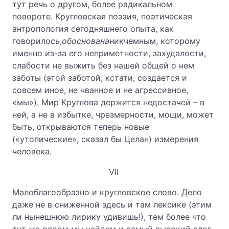
тут речь о другом, более радикальном
повороте. Кругловская поэзия, поэтическая
антропология сегодняшнего опыта, как
говорилось,
обоснована
никчемным, которому
именно из-за его неприметности, захудалости,
слабости не выжить без нашей общей о нем
заботы (этой заботой, кстати, создается и
совсем иное, не чванное и не агрессивное,
«мы»). Мир Круглова держится недостачей – в
ней, а не в избытке, чрезмерности, мощи, может
быть, открываются теперь новые
(«утопические», сказал бы Целан) измерения
человека.
VII
Малоблагообразно и кругловское слово. Дело
даже не в сниженной здесь и там лексике (этим
ли нынешнюю лирику удивишь!), тем более что