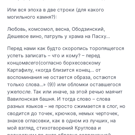
Или вся эпоха в две строки (для какого
могильного камня?):
Любовь, комсомол, весна, Ободзинский,
Дешевое вино, патруль у храма на Пасху…
Перед нами как будто скоропись торопящегося
успеть записать – что и кому? – перед
концом
всего
(согласно борхесовскому
Картафилу, «когда близится конец… от
воспоминания не остается образа, остаются
только слова...» (9)) или обломки оставшегося
уже
после
. Так или иначе, за этой речью маячит
Вавилонская башня. И тогда слово – слова
разных языков – не просто сжимается в слог, но
сводится до точек, крючков, немых черточек,
знаков огласовки, как в одном из лучших, на
мой взгляд, стихотворений Круглова и