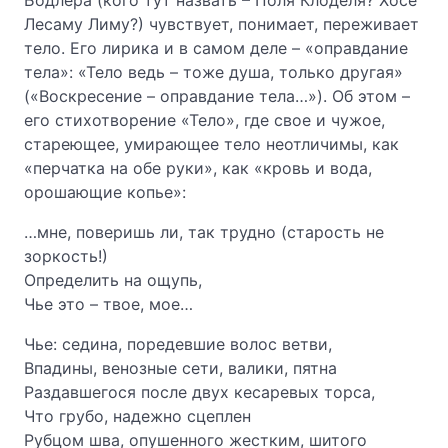
Бодлера (кого тут назвать – Поля Клоделя? Хосе
Лесаму Лиму?) чувствует, понимает, переживает
тело. Его лирика и в самом деле – «оправдание
тела»: «Тело ведь – тоже душа, только другая»
(«Воскресение – оправдание тела…»). Об этом –
его стихотворение «Тело», где свое и чужое,
стареющее, умирающее тело неотличимы, как
«перчатка на обе руки», как «кровь и вода,
орошающие копье»:
…мне, поверишь ли, так трудно (старость не
зоркость!)
Определить на ощупь,
Чье это – твое, мое…
Чье: седина, поредевшие волос ветви,
Впадины, венозные сети, валики, пятна
Раздавшегося после двух кесаревых торса,
Что грубо, надежно сцеплен
Рубцом шва, опушенного жестким, шитого