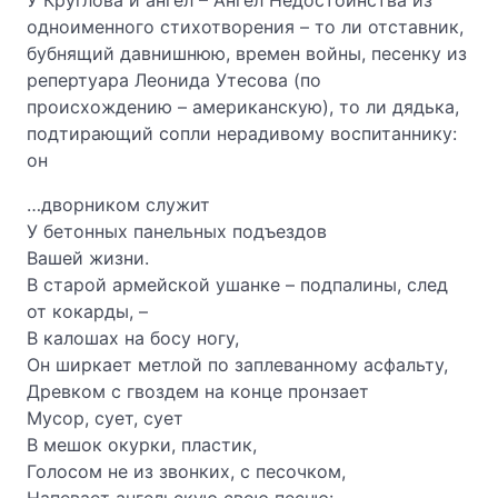
У Круглова и ангел – Ангел Недостоинства из
одноименного стихотворения – то ли отставник,
бубнящий давнишнюю, времен войны, песенку из
репертуара Леонида Утесова (по
происхождению – американскую), то ли дядька,
подтирающий сопли нерадивому воспитаннику:
он
…дворником служит
У бетонных панельных подъездов
Вашей жизни.
В старой армейской ушанке – подпалины, след
от кокарды, –
В калошах на босу ногу,
Он ширкает метлой по заплеванному асфальту,
Древком с гвоздем на конце пронзает
Мусор, сует, сует
В мешок окурки, пластик,
Голосом не из звонких, с песочком,