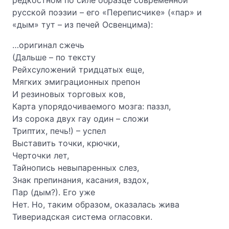
редкостном по силе образце современной
русской поэзии – его «Переписчике» («пар» и
«дым» тут – из печей Освенцима):
…оригинал сжечь
(Дальше – по тексту
Рейхсуложений тридцатых еще,
Мягких эмиграционных препон
И резиновых торговых ков,
Карта упорядочиваемого мозга: паззл,
Из сорока двух гау один – сложи
Триптих, печь!) – успел
Выставить точки, крючки,
Черточки лет,
Тайнопись невыпаренных слез,
Знак препинания, касания, вздох,
Пар (дым?). Его уже
Нет. Но, таким образом, оказалась жива
Тивериадская система огласовки.