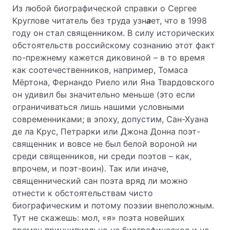
Из любой биографической справки о Сергее
Круглове читатель без труда узн
а
ет, что в 1998
году он стал священником. В силу исторических
обстоятельств российскому сознанию этот факт
по-прежнему кажется диковиной – в то время
как соотечественников, например, Томаса
Мёртона, Фернандо Риело или Яна Твардовского
он удивил бы значительно меньше (это если
ограничиваться лишь нашими условными
современниками; в эпоху, допустим, Сан-Хуана
де ла Крус, Петрарки или Джона Донна поэт-
священник и вовсе не был белой вороной ни
среди священников, ни среди поэтов – как,
впрочем, и поэт-воин). Так или иначе,
священнический сан поэта вряд ли можно
отнести к обстоятельствам чисто
биографическим и потому поэзии внеположным.
Тут не скажешь: мол, «я» поэта новейших