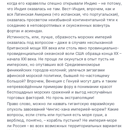
когда его каравеллы спешно открывали Индию – не потому,
что Индия оказалась не там. Вест-Индия, впрочем, как и
вся Латинская Америка (что испанская, что португальская),
оказалась просветом неизбывной континентальной тяги к
оседанию в неповоротливых и скукоженных вовнутрь
фортах и асиендах.
Истинность, или, лучше, образность морских империй
оказалась под вопросом – даже в случаях неслыханной
британской мощи XIX века или столь явно провинциально-
провиденциальной океанской воли США образца конца XX –
начала XXI века. Не проще ли окунуться в опыт пусть не
имперских, но опутавших всё Средиземноморье
финикийских городов-колоний; увлечься зигзагами
афинской морской политики, бывшей по-настоящему
большой? Впрочем, Венеция с Генуей могут дать и таким
непревзойдённым примерам фору в понимании красот
беспощадных морских сражений и выгод неслучайных
торговых факторий. Но прочь экстраполяции!
Право слово, можно ли назвать гигантскую евразийскую
опухоль завоеваний Чингис-хана империей-морем? Какие
вопросы, если степь или пустыня есть моря суши, а
верблюд, понятно, – корабль пустыни? Не империя-море
ли Россия – во всех возможных территориальных вариантах