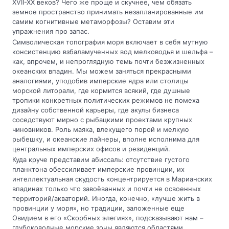
XVII-XX веков? Чего же проще и скучнее, чем обязать
земное пространство принимать незапланированные им
самим когнитивные метаморфозы? Оставим эти
упражнения про запас.
Символическая топография моря включает в себя мутную
консистенцию взбаламученных вод мелководья и шельфа –
как, впрочем, и непроглядную темь почти безжизненных
океанских впадин. Мы можем заняться прекрасными
аналогиями, уподобив имперские ядра или столицы
морской литорали, где кормится всякий, где душные
тропики конкретных политических режимов не помеха
дизайну собственной карьеры, где акулы бизнеса
соседствуют мирно с рыбацкими проектами крупных
чиновников. Роль маяка, влекущего порой и мелкую
рыбешку, и океанские лайнеры, вполне исполнима для
центральных имперских офисов и резиденций.
Куда круче представим абиссаль: отсутствие густого
планктона обессиливает имперские провинции, их
интеллектуальная скудость концентрируется в Марианских
впадинах только что завоёванных и почти не освоенных
территорий/акваторий. Иногда, конечно, «лучше жить в
провинции у моря», но традиции, заложенные еще
Овидием в его «Скорбных элегиях», подсказывают нам –
глубоководные морские зоны являются областями