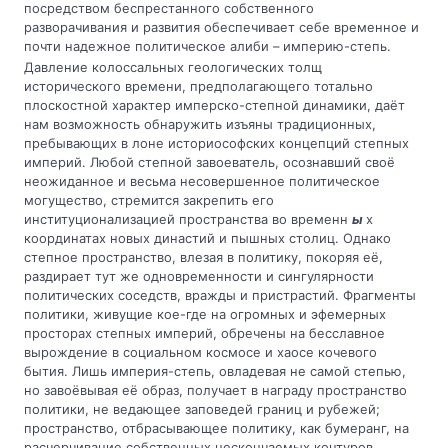
посредством беспрестанного собственного
разворачивания и развития обеспечивает себе временное и
почти надежное политическое алиби – империю-степь.
Давление колоссальных геологических толщ
исторического времени, предполагающего тотально
плоскостной характер имперско-степной динамики, даёт
нам возможность обнаружить изъяны традиционных,
пребывающих в лоне историософских концепций степных
империй. Любой степной завоеватель, осознавший своё
неожиданное и весьма несовершенное политическое
могущество, стремится закрепить его
институционализацией пространства во временн
ы
х
координатах новых династий и пышных столиц. Однако
степное пространство, влезая в политику, покоряя её,
раздирает тут же одновременности и сингулярности
политических соседств, вражды и пристрастий. Фрагменты
политики, живущие кое-где на огромных и эфемерных
просторах степных империй, обречены на бесславное
вырождение в социальном космосе и хаосе кочевого
бытия. Лишь империя-степь, овладевая не самой степью,
но завоёвывая её образ, получает в награду пространство
политики, не ведающее заповедей границ и рубежей;
пространство, отбрасывающее политику, как бумеранг, на
расчерчивание собственных нескончаемых контуров,