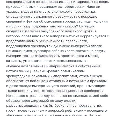
воспроизводится во всё новых изводах и вариантах на вновь
присоединяемых и осваиваемых территориях. Надо ли
указывать здесь на отсутствие некоего первотолчка,
определённого сакрального сверх-жеста с помощью
сведений и фактов об основании города, столицы, колонии
и прочих тому подобных местных мифов? Ситуация
сводится к иллюзии безупречного властного круга, в
котором образ властного напора и натиска коррелируется с
представлением о бесконечности поверхности,
поддающейся пресловутой динамике имперской власти.
Не иначе, змея, кусающая себя за хвост, похожа на потуги
империи-потока зафиксировать пространства и места,
казалось, уже захваченные и «окольцованные».
«Вечное возвращение» империи-потока в собственные
истоки по-ницшеански чревато политическим
чревоугодием локальных имперских элит, стремящихся
обосноваться поближе к столичным источникам прохлады
и даже холода имперских установлений, пронизывающих
толщи неприрученных пока провинциальных сообществ.
Но гораздо страшнее другое: поток не видящих самоё себя
образов нерегулируемой по ходу власти,
развертывающихся в как бы бесконечное пространство,
грозит исчезновением имперской рефлексии – последнего
убежища самозрящей и самодержавной власти. Тут уж