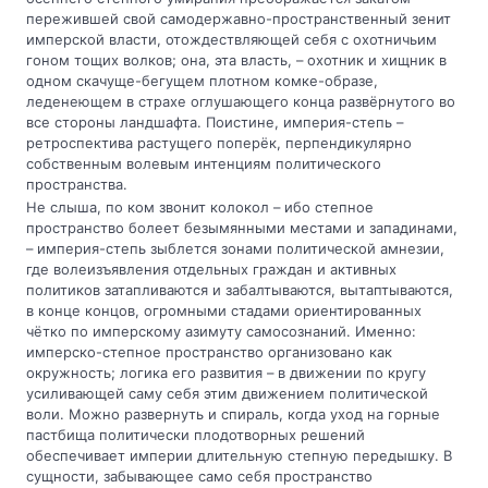
пережившей свой самодержавно-пространственный зенит
имперской власти, отождествляющей себя с охотничьим
гоном тощих волков; она, эта власть, – охотник и хищник в
одном скачуще-бегущем плотном комке-образе,
леденеющем в страхе оглушающего конца развёрнутого во
все стороны ландшафта. Поистине, империя-степь –
ретроспектива растущего поперёк, перпендикулярно
собственным волевым интенциям политического
пространства.
Не слыша, по ком звонит колокол – ибо степное
пространство болеет безымянными местами и западинами,
– империя-степь зыблется зонами политической амнезии,
где волеизъявления отдельных граждан и активных
политиков затапливаются и забалтываются, вытаптываются,
в конце концов, огромными стадами ориентированных
чётко по имперскому азимуту самосознаний. Именно:
имперско-степное пространство организовано как
окружность; логика его развития – в движении по кругу
усиливающей саму себя этим движением политической
воли. Можно развернуть и спираль, когда уход на горные
пастбища политически плодотворных решений
обеспечивает империи длительную степную передышку. В
сущности, забывающее само себя пространство