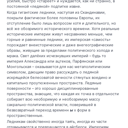
усилия, быстро «стареет» и нуждается, как ни странно, в
постоянной «ледяной» подпитке извне.
Когда гигантские ледники, наступая из Скандинавии,
покрыли фактически более половины Европы, их
отступление было лишь вопросом хотя и длительного, но
всё же обозримого исторического времени. Хотя реальные
исторические империи живут несравнимо меньше, чем
горные и равнинные ледники, их имперская «самость»
порождает внеисторические и даже внегеографические
образы, живущие за пределами политического холода и
мрака. Свет далёких исчезнувших империй – будь то
империя Александра или ацтеков, Парфянская или
Монгольская – оказывается для нас метаполитическим
символом, дающим право рассуждать о ледяной
искрящейся белесоватой вечности стянутых воедино и
капитально проутюженных пространств. Ледяные
поверхности – это хорошо дисциплинированные
пространства, знающие, что каждая их точка в отдельности
собирает всю необоримую и необозримую массу
сакрально-политической власти, поверившей в
безвозвратный переход временн
ы
х форм в
пространственные.
Ледникам свойственно иногда таять, иногда их части
отламываются и превращаются в айсберги. Империям