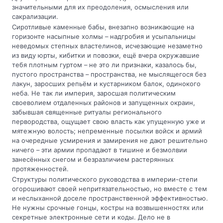
значительными для их преодоления, осмысления или
сакрализации.
Сиротливые каменные бабы, внезапно возникающие на
горизонте насыпные холмы – надгробия и усыпальницы
неведомых степных властелинов, исчезающие незаметно
из виду юрты, кибитки и повозки, ещё вчера окружавшие
тебя плотным гуртом – не это ли признаки, казалось бы,
пустого пространства – пространства, не мыслящегося без
лакун, заросших репьём и кустарником балок, одинокого
неба. Не так ли империя, заросшая политическим
своеволием отдаленных районов и запущенных окраин,
забывшая священные ритуалы регионального
первородства, ощущает свою власть как упущенную уже и
мятежную волость; непременные посылки войск и армий
на очередные усмирения и замирения не дают решительно
ничего – эти армии пропадают в тишине и безмолвии
занесённых снегом и безразличием растерянных
протяженностей.
Структуры политического руководства в империи-степи
огорошивают своей непритязательностью, но вместе с тем
и неслыханной доселе пространственной эффективностью.
Не нужны срочные гонцы, костры на возвышенностях или
секретные электронные сети и коды. Дело не в