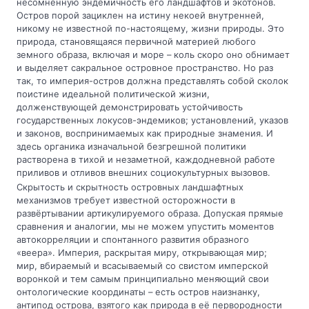
несомненную эндемичность его ландшафтов и экотонов.
Остров порой зациклен на истину некоей внутренней,
никому не известной по-настоящему, жизни природы. Это
природа, становящаяся первичной материей любого
земного образа, включая и море – коль скоро оно обнимает
и выделяет сакральное островное пространство. Но раз
так, то империя-остров должна представлять собой сколок
поистине идеальной политической жизни,
долженствующей демонстрировать устойчивость
государственных локусов-эндемиков; установлений, указов
и законов, воспринимаемых как природные знамения. И
здесь органика изначальной безгрешной политики
растворена в тихой и незаметной, каждодневной работе
приливов и отливов внешних социокультурных вызовов.
Скрытость и скрытность островных ландшафтных
механизмов требует известной осторожности в
развёртывании артикулируемого образа. Допуская прямые
сравнения и аналогии, мы не можем упустить моментов
автокорреляции и спонтанного развития образного
«веера». Империя, раскрытая миру, открывающая мир;
мир, вбираемый и всасываемый со свистом имперской
воронкой и тем самым принципиально меняющий свои
онтологические координаты – есть остров наизнанку,
антипод острова, взятого как природа в её первородности