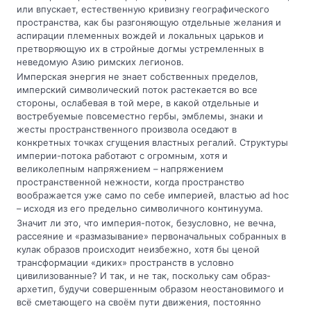
или впускает, естественную кривизну географического
пространства, как бы разгоняющую отдельные желания и
аспирации племенных вождей и локальных царьков и
претворяющую их в стройные догмы устремленных в
неведомую Азию римских легионов.
Имперская энергия не знает собственных пределов,
имперский символический поток растекается во все
стороны, ослабевая в той мере, в какой отдельные и
востребуемые повсеместно гербы, эмблемы, знаки и
жесты пространственного произвола оседают в
конкретных точках сгущения властных регалий. Структуры
империи-потока работают с огромным, хотя и
великолепным напряжением – напряжением
пространственной нежности, когда пространство
воображается уже само по себе империей, властью ad hoc
– исходя из его предельно символичного континуума.
Значит ли это, что империя-поток, безусловно, не вечна,
рассеяние и «размазывание» первоначальных собранных в
кулак образов происходит неизбежно, хотя бы ценой
трансформации «диких» пространств в условно
цивилизованные? И так, и не так, поскольку сам образ-
архетип, будучи совершенным образом неостановимого и
всё сметающего на своём пути движения, постоянно