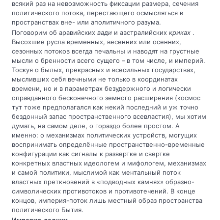
всякий раз на невозможность фиксации размера, сечения
политического потока, перестающего осмысляться в
пространствах вне- или аполитичного разума.
Поговорим об аравийских
вади
и австралийских
криках
.
Высохшие русла временных, весенних или осенних,
сезонных потоков всегда печальны и наводят на грустные
мысли о бренности всего сущего – в том числе, и империй.
Тоскуя о былых, прекрасных и всесильных государствах,
мысливших себя вечными не только в координатах
времени, но и в параметрах безудержного и логически
оправданного бесконечного земного расширения (космос
тут тоже предполагался как некий последний и уж точно
бездонный запас пространственного всевластия), мы хотим
думать, на самом деле, о гораздо более простом. А
именно: о механизмах политических устройств, могущих
воспринимать определённые пространственно-временные
конфигурации как сигналы к развертке и свертке
конкретных властных идеологем и мифологем, механизмах
и самой политики, мыслимой как ментальный поток
властных преткновений в «подводных камнях» образно-
символических противотоков и противотечений. В конце
концов, империя-поток лишь местный образ пространства
политического Бытия.