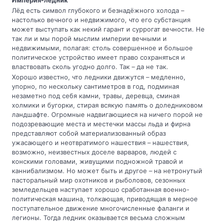
Империя-ледник
Лёд есть символ глубокого и безнадёжного холода –
настолько вечного и недвижимого, что его субстанция
может выступать как некий гарант и суррогат вечности. Не
так ли и мы порой мыслим империи вечными и
недвижимыми, полагая: столь совершенное и большое
политическое устройство имеет право сохраняться и
властвовать сколь угодно долго. Так – да не так.
Хорошо известно, что ледники движутся – медленно,
упорно, по нескольку сантиметров в год, подминая
незаметно под себя камни, травы, деревца, сминая
холмики и бугорки, стирая всякую память о доледниковом
ландшафте. Огромные надвигающиеся на ничего порой не
подозревающие места и местечки массы льда и фирна
представляют собой материализованный образ
ужасающего и неотвратимого нашествия – нашествия,
возможно, неизвестных доселе варваров, людей с
конскими головами, живущими подножной травой и
каннибализмом. Но может быть и другое – на нетронутый
пасторальный мир охотников и рыболовов, сезонных
земледельцев наступает хорошо сработанная военно-
политическая машина, толкающая, приводящая в мерное
поступательное движение многочисленные фаланги и
легионы. Тогда ледник оказывается весьма сложным