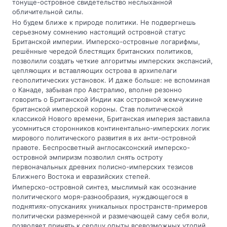
тонуще-островное свидетельство неслыханной
обличительной силы.
Но будем ближе к природе политики. Не подвергнешь
серьезному сомнению настоящий островной статус
Британской империи. Имперско-островные логарифмы,
решённые чередой блестящих британских политиков,
позволили создать четкие алгоритмы имперских экспансий,
цепляющих и вставляющих острова в архипелаги
геополитических установок. И даже больше: не вспоминая
о Канаде, забывая про Австралию, вполне резонно
говорить о Британской Индии как островной жемчужине
британской имперской короны. Став политической
классикой Нового времени, Британская империя заставила
усомниться сторонников континентально-имперских логик
мирового политического развития в их анти-островной
правоте. Беспросветный англосаксонский имперско-
островной эмпиризм позволил снять остроту
первоначальных древних полисно-имперских тезисов
Ближнего Востока и евразийских степей.
Имперско-островной синтез, мыслимый как осознание
политического моря-разнообразия, нуждающегося в
поднятиях-опусканиях уникальных пространств-примеров
политически размеренной и размечающей саму себя воли,
позволяет принять к сердцу опыты всевозможных утопий,