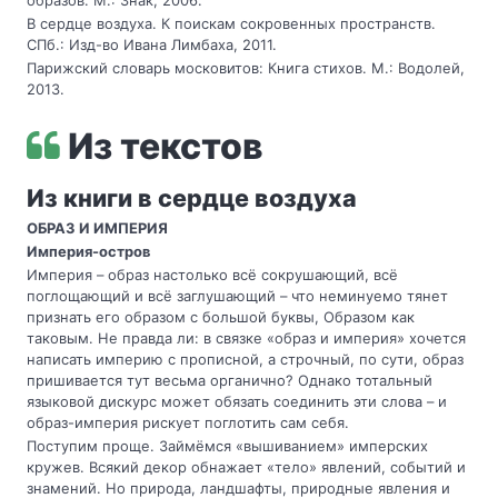
образов. М.: Знак, 2006.
В сердце воздуха. К поискам сокровенных пространств.
СПб.: Изд-во Ивана Лимбаха, 2011.
Парижский словарь московитов: Книга стихов. М.: Водолей,
2013.
Из текстов
Из книги в сердце воздуха
ОБРАЗ И ИМПЕРИЯ
Империя-остров
Империя – образ настолько всё сокрушающий, всё
поглощающий и всё заглушающий – что неминуемо тянет
признать его образом с большой буквы, Образом как
таковым. Не правда ли: в связке «образ и империя» хочется
написать империю с прописной, а строчный, по сути, образ
пришивается тут весьма органично? Однако тотальный
языковой дискурс может обязать соединить эти слова – и
образ-империя рискует поглотить сам себя.
Поступим проще. Займёмся «вышиванием» имперских
кружев. Всякий декор обнажает «тело» явлений, событий и
знамений. Но природа, ландшафты, природные явления и