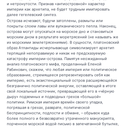
и нетронутости. Признав «антиостровной» характер
империи как архетипа, не будет трудным имитировать
далее гегелевский синтез.
Острова исчезают, будучи затоплены, размыты или
покрыты слоем лавы или вулканического пепла. Наконец,
острова могут опускаться на морское дно и становиться
морским дном в результате моретрясений (не называть же
их морскими землетрясениями). В сущности, платоновский
образ Атлантиды исчерпывающе символизирует архетип
терпящей непоправимую и никак не предсказуемую
катастрофу империи-острова. Памятуя неожиданный
анализ платоновского мифа, проделанный Еленой
Рабинович, скажем, что любая империя или политическое
образование, стремящееся репрезентировать себя как
империю, есть экзистенциальный остров расширяющейся
безгранично политической энергии, оставляющей в итоге
свой локальный источник, превращающей его в «чёрную
дыру» подземных и подводных грехов «большой»
политики. Римская империя времён своего упадка,
погрязшая в грехах, разврате, политической
беспринципности, подлости и обмане, – обрывок куда
более полного и безвозвратно утраченного манускрипта,
порченное морской водой письмо в запечатанной бутылке,