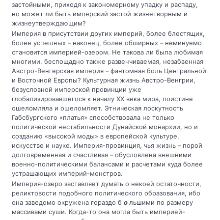
застойными, приходя к закономерному упадку и распаду,
но может ли быть имперский застой жизнетворным и
жизнеутверждающим?
Империя в присутствии других империй, более блестящих,
более успешных – наконец, более обширных – неминуемо
становится империей-озером. Не такова ли была любимая
многими, беспощадно также развенчиваемая, незабвенная
Австро-Венгерская империя – фантомная боль Центральной
и Восточной Европы? Культурная жизнь Австро-Венгрии,
безусловной имперской провинции уже
глобализировавшегося к началу XX века мира, поистине
ошеломляла и ошеломляет. Этническая лоскутность
Габсбургского «платья» способствовала не только
политической нестабильности Дунайской монархии, но и
созданию «высокой моды» в европейской культуре,
искусстве и науке. Империя-провинция, чья жизнь – порой
долговременная и счастливая – обусловлена внешними
военно-политическими балансами и расчетами куда более
устрашающих империй-монстров.
Империя-озеро заставляет думать о некоей остаточности,
реликтовости подобного политического образования, ибо
она заведомо окружена гораздо б
о
льшими по размеру
массивами суши. Когда-то она могла быть империей-