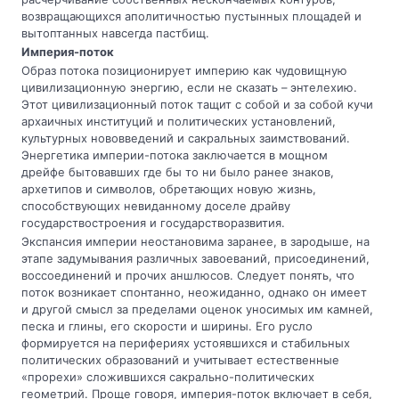
возвращающихся аполитичностью пустынных площадей и
вытоптанных навсегда пастбищ.
Империя-поток
Образ потока позиционирует империю как чудовищную
цивилизационную энергию, если не сказать – энтелехию.
Этот цивилизационный поток тащит с собой и за собой кучи
архаичных институций и политических установлений,
культурных нововведений и сакральных заимствований.
Энергетика империи-потока заключается в мощном
дрейфе бытовавших где бы то ни было ранее знаков,
архетипов и символов, обретающих новую жизнь,
способствующих невиданному доселе драйву
государствостроения и государстворазвития.
Экспансия империи неостановима заранее, в зародыше, на
этапе задумывания различных завоеваний, присоединений,
воссоединений и прочих аншлюсов. Следует понять, что
поток возникает спонтанно, неожиданно, однако он имеет
и другой смысл за пределами оценок уносимых им камней,
песка и глины, его скорости и ширины. Его русло
формируется на перифериях устоявшихся и стабильных
политических образований и учитывает естественные
«прорехи» сложившихся сакрально-политических
геометрий. Проще говоря, империя-поток включает в себя,