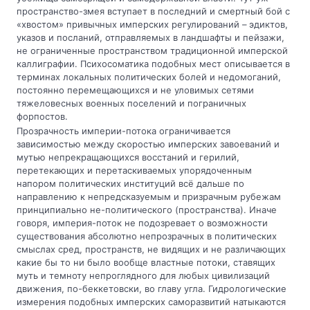
пространство-змея вступает в последний и смертный бой с
«хвостом» привычных имперских регулирований – эдиктов,
указов и посланий, отправляемых в ландшафты и пейзажи,
не ограниченные пространством традиционной имперской
каллиграфии. Психосоматика подобных мест описывается в
терминах локальных политических болей и недомоганий,
постоянно перемещающихся и не уловимых сетями
тяжеловесных военных поселений и пограничных
форпостов.
Прозрачность империи-потока ограничивается
зависимостью между скоростью имперских завоеваний и
мутью непрекращающихся восстаний и герилий,
перетекающих и перетаскиваемых упорядоченным
напором политических институций всё дальше по
направлению к непредсказуемым и призрачным рубежам
принципиально не-политического (пространства). Иначе
говоря, империя-поток не подозревает о возможности
существования абсолютно непрозрачных в политических
смыслах сред, пространств, не видящих и не различающих
какие бы то ни было вообще властные потоки, ставящих
муть и темноту непроглядного для любых цивилизаций
движения, по-беккетовски, во главу угла. Гидрологические
измерения подобных имперских саморазвитий натыкаются