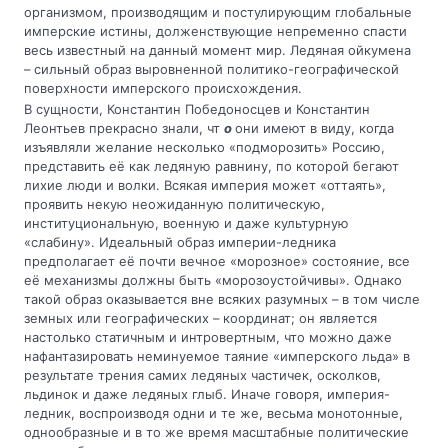
организмом, производящим и постулирующим глобальные
имперские истины, долженствующие непременно спасти
весь известный на данный момент мир. Ледяная ойкумена
– сильный образ выровненной политико-географической
поверхности имперского происхождения.
В сущности, Константин Победоносцев и Константин
Леонтьев прекрасно знали, чт
о
они имеют в виду, когда
изъявляли желание несколько «подморозить» Россию,
представить её как ледяную равнину, по которой бегают
лихие люди и волки. Всякая империя может «оттаять»,
проявить некую неожиданную политическую,
институциональную, военную и даже культурную
«слабину». Идеальный образ империи-ледника
предполагает её почти вечное «морозное» состояние, все
её механизмы должны быть «морозоустойчивы». Однако
такой образ оказывается вне всяких разумных – в том числе
земных или географических – координат; он является
настолько статичным и интровертным, что можно даже
нафантазировать неминуемое таяние «имперского льда» в
результате трения самих ледяных частичек, осколков,
льдинок и даже ледяных глыб. Иначе говоря, империя-
ледник, воспроизводя одни и те же, весьма монотонные,
однообразные и в то же время масштабные политические