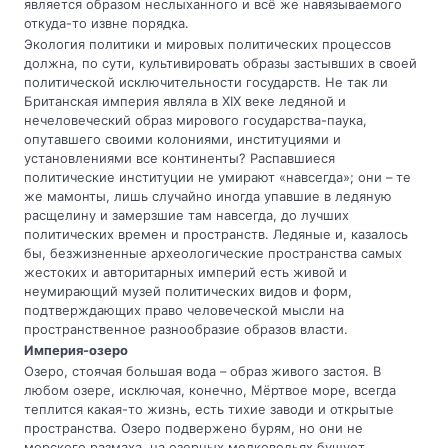
является образом неслыханного и всё же навязываемого
откуда-то извне порядка.
Экология политики и мировых политических процессов
должна, по сути, культивировать образы застывших в своей
политической исключительности государств. Не так ли
Британская империя являла в XIX веке ледяной и
нечеловеческий образ мирового государства-паука,
опутавшего своими колониями, институциями и
установлениями все континенты? Распавшиеся
политические институции не умирают «навсегда»; они – те
же мамонты, лишь случайно иногда упавшие в ледяную
расщелину и замерзшие там навсегда, до лучших
политических времен и пространств. Ледяные и, казалось
бы, безжизненные археологические пространства самых
жестоких и авторитарных империй есть живой и
неумирающий музей политических видов и форм,
подтверждающих право человеческой мысли на
пространственное разнообразие образов власти.
Империя-озеро
Озеро, стоячая большая вода – образ живого застоя. В
любом озере, исключая, конечно, Мёртвое море, всегда
теплится какая-то жизнь, есть тихие заводи и открытые
пространства. Озеро подвержено бурям, но они не
морского размаха, на озерных мелководьях бушует