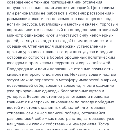
совершенной технике поглощения или отсечения
ненужных звеньев политических иерархий. Централизм
или регионализм не работают в условиях растворения и
размывания власти как повсеместно валяющегося под
ногами ресурса. Взбалмошный местный князек, торговый
воротила или же всесильный по определению столичный
министр одинаково чуют и чувствуют силу непомерных
далей, затянутых когда-то (когда?) в имперские сети и
обещания. Степная воля имперских установлений и
практик уравнивает шансы затерянных улусов и редких
островных острогов в борьбе брошенных политическим
взглядом и промыслом несуразных и серых пейзажей.
Плодородные и почти непаханные степные почвы есть
символ имперского долголетия. Нехватку воды и частые
засухи можно перевести в метафору имперской анархии,
позволяющей себе, время от времени, игры в одичание
уже прирученных однажды беспризорных юртов и
устюртов. Весеннее степное разнотравье и приволье
граничит с имперским ликованием по поводу победных
вестей из столь отдаленных областей, что теряешь,
стираешь сам смысл великой победы, остающейся
равновеликой себе – как пространство, затерявшее уже
нащупанный ключ к собственным измерениям. Тоска
осеннего степного умирания преображается закатом