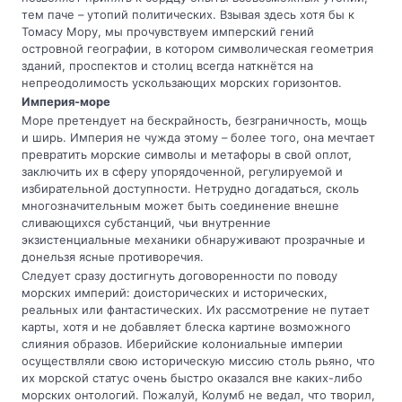
тем паче – утопий политических. Взывая здесь хотя бы к
Томасу Мору, мы прочувствуем имперский гений
островной географии, в котором символическая геометрия
зданий, проспектов и столиц всегда наткнётся на
непреодолимость ускользающих морских горизонтов.
Империя-море
Море претендует на бескрайность, безграничность, мощь
и ширь. Империя не чужда этому – более того, она мечтает
превратить морские символы и метафоры в свой оплот,
заключить их в сферу упорядоченной, регулируемой и
избирательной доступности. Нетрудно догадаться, сколь
многозначительным может быть соединение внешне
сливающихся субстанций, чьи внутренние
экзистенциальные механики обнаруживают прозрачные и
донельзя ясные противоречия.
Следует сразу достигнуть договоренности по поводу
морских империй: доисторических и исторических,
реальных или фантастических. Их рассмотрение не путает
карты, хотя и не добавляет блеска картине возможного
слияния образов. Иберийские колониальные империи
осуществляли свою историческую миссию столь рьяно, что
их морской статус очень быстро оказался вне каких-либо
морских онтологий. Пожалуй, Колумб не ведал, что творил,