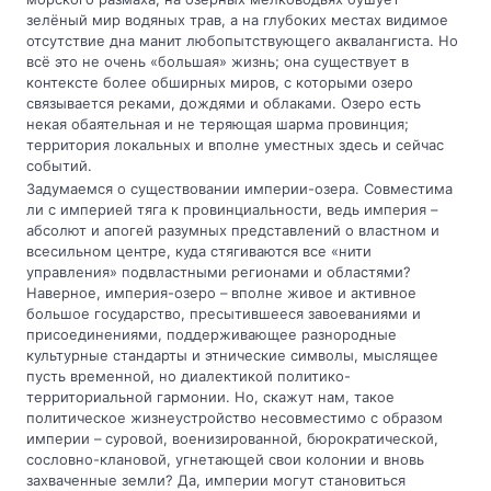
зелёный мир водяных трав, а на глубоких местах видимое
отсутствие дна манит любопытствующего аквалангиста. Но
всё это не очень «большая» жизнь; она существует в
контексте более обширных миров, с которыми озеро
связывается реками, дождями и облаками. Озеро есть
некая обаятельная и не теряющая шарма провинция;
территория локальных и вполне уместных здесь и сейчас
событий.
Задумаемся о существовании империи-озера. Совместима
ли с империей тяга к провинциальности, ведь империя –
абсолют и апогей разумных представлений о властном и
всесильном центре, куда стягиваются все «нити
управления» подвластными регионами и областями?
Наверное, империя-озеро – вполне живое и активное
большое государство, пресытившееся завоеваниями и
присоединениями, поддерживающее разнородные
культурные стандарты и этнические символы, мыслящее
пусть временной, но диалектикой политико-
территориальной гармонии. Но, скажут нам, такое
политическое жизнеустройство несовместимо с образом
империи – суровой, военизированной, бюрократической,
сословно-клановой, угнетающей свои колонии и вновь
захваченные земли? Да, империи могут становиться