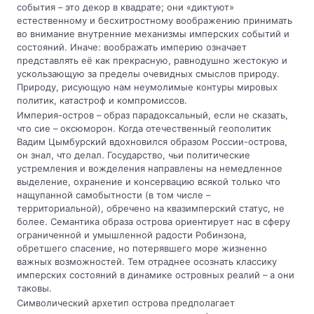
события – это декор в квадрате; они «диктуют»
естественному и бесхитростному воображению принимать
во внимание внутренние механизмы имперских событий и
состояний. Иначе: воображать империю означает
представлять её как прекрасную, равнодушно жестокую и
ускользающую за пределы очевидных смыслов природу.
Природу, рисующую нам неумолимые контуры мировых
политик, катастроф и компромиссов.
Империя-остров – образ парадоксальный, если не сказать,
что сие – оксюморон. Когда отечественный геополитик
Вадим Цымбурский вдохновился образом России-острова,
он знал, что делал. Государство, чьи политические
устремления и вожделения направлены на немедленное
выделение, охранение и консервацию всякой только что
нащупанной самобытности (в том числе –
территориальной), обречено на квазимперский статус, не
более. Семантика образа острова ориентирует нас в сферу
ограниченной и умышленной радости Робинзона,
обретшего спасение, но потерявшего море жизненно
важных возможностей. Тем отраднее осознать классику
имперских состояний в динамике островных реалий – а они
таковы.
Символический архетип острова предполагает