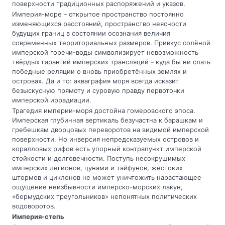
поверхности традиционных распоряжений и указов.
Империя-море – открытое пространство постоянно
изменяющихся расстояний, пространство неясности
будущих границ в состоянии осознания величия
современных территориальных размеров. Привкус солёной
имперской горечи-воды символизирует невозможность
твёрдых гарантий имперских трансляций – куда бы ни слать
победные реляции о вновь приобретённых землях и
островах. Да и то: акваграфия моря всегда исказит
безыскусную прямоту и суровую правду первоточки
имперской иррадиации.
Трагедия империи-моря достойна гомеровского эпоса.
Имперская глубинная вертикаль безучастна к барашкам и
гребешкам дворцовых переворотов на видимой имперской
поверхности. Но инверсия непредсказуемых островов и
коралловых рифов есть упорный контрапункт имперской
стойкости и долговечности. Поступь несокрушимых
имперских легионов, цунами и тайфунов, жестоких
штормов и циклонов не может уничтожить нарастающее
ощущение неизбывности имперско-морских лакун,
«бермудских треугольников» непонятных политических
водоворотов.
Империя-степь