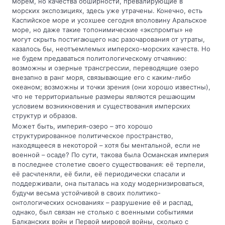
морем, но качества обширности, превалирующие в
морских экспозициях, здесь уже утрачены. Конечно, есть
Каспийское море и усохшее сегодня вполовину Аральское
море, но даже такие топонимические «экспромты» не
могут скрыть постигающего нас разочарования от утраты,
казалось бы, неотъемлемых имперско-морских качеств. Но
не будем предаваться политологическому отчаянию:
возможны и озерные трансгрессии, переводящие озеро
внезапно в ранг моря, связывающие его с каким-либо
океаном; возможны и точки зрения (они хорошо известны),
что не территориальные размеры являются решающим
условием возникновения и существования имперских
структур и образов.
Может быть, империя-озеро – это хорошо
структурированное политическое пространство,
находящееся в некоторой – хотя бы ментальной, если не
военной – осаде? По сути, такова была Османская империя
в последнее столетие своего существования: её терпели,
её расчленяли, её били, её периодически спасали и
поддерживали, она пыталась на ходу модернизироваться,
будучи весьма устойчивой в своих политико-
онтологических основаниях – разрушение её и распад,
однако, был связан не столько с военными событиями
Балканских войн и Первой мировой войны, сколько с