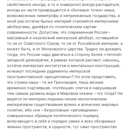
свойственно иногда, а то и (наверное) всегда распадаться,
иногда их части превращаются в «болевые точки» мира,
всевозможные лимитрофы и непризнанные государства, а
иной раз остатки былых империй становятся имперскими
айсбергами, дрейфуя по политическим картам
современности. Допустим, что современная Россия –
массивный и неуклюжий имперский айсберг, оставшийся
то ли от Советского Союза, то ли от Российской империи, а
может быть, и от Московского царства. Трудно ли доказать
тогда, что России надо двигаться в сторону более «теплой»
западной демократии, в рамках которой растают, наконец,
остатки имперских институтов и ментальных конструкций,
исчезнут последние рудименты имперской
пространственной «дисциплины»? Но если представить,
что страна наша – та же Гренландия, лишь весьма
временно подтаявшая, «потёкшая» слегка и нарушившая
тем самым уровень воды в Мировом океане – что тогда? Не
видятся ли империи-ледники неким экологическим
императивом существования всяких и всяческих мировых
политик, ибо они – безусловные «заповедники»
совершенных образцов политического порядка,
включающего в себя и порядок самих и всех обозримых
земных пространств; в сущности, тут само пространство