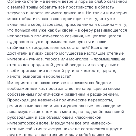
Органика степи – в вечном ветре и порыве слабо связанной
с землёй травы обратить всё пространство в область
текучего и неостановимого движения. Не так ли и империя
может обратить всю свою территорию – и ту, что уже
включила в себя, завоевала, присоединила и освоила – и ту,
что помыслила уже как бы своей – в сферу развивающегося
непрестанно политического сознания, не цепляющегося
судорожно за уже промысленные пункты и знаки
стабильных государственных состояний? Всего ли
достигали в пиках своего могущества настоящие степные
империи – гуннов, тюрков или монголов, – промышлявшие
степью как продажной девкой оседлых и заскорузлых в
своём притяжении к земной рутине княжеств, царств,
ханств, эмиратов и королевств?
Империя-степь разворачивается всяким свободным
воображением как пространство, не следящее за своим
собственным политическим развитием и расширением.
Происходящие невзначай политические перевороты,
религиозные распри и институциональные нововведения
локализуются автономно в местах, не подчинённых некой
руководящей и всё объемлющей классической
императорской воле. Между тем все эти имперско-
степные события зачастую никак не соотносятся и друг с
другом, полагая расстояния между собой слишком