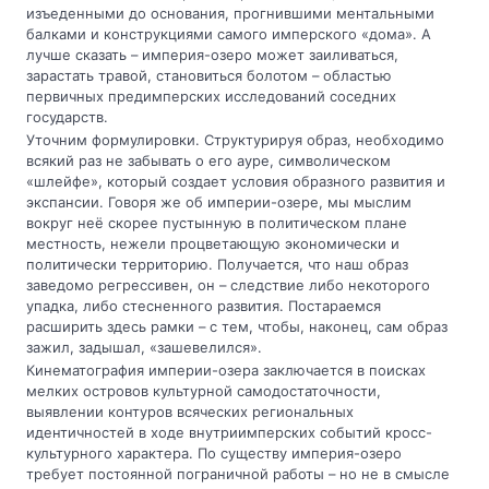
изъеденными до основания, прогнившими ментальными
балками и конструкциями самого имперского «дома». А
лучше сказать – империя-озеро может заиливаться,
зарастать травой, становиться болотом – областью
первичных предимперских исследований соседних
государств.
Уточним формулировки. Структурируя образ, необходимо
всякий раз не забывать о его ауре, символическом
«шлейфе», который создает условия образного развития и
экспансии. Говоря же об империи-озере, мы мыслим
вокруг неё скорее пустынную в политическом плане
местность, нежели процветающую экономически и
политически территорию. Получается, что наш образ
заведомо регрессивен, он – следствие либо некоторого
упадка, либо стесненного развития. Постараемся
расширить здесь рамки – с тем, чтобы, наконец, сам образ
зажил, задышал, «зашевелился».
Кинематография империи-озера заключается в поисках
мелких островов культурной самодостаточности,
выявлении контуров всяческих региональных
идентичностей в ходе внутриимперских событий кросс-
культурного характера. По существу империя-озеро
требует постоянной пограничной работы – но не в смысле