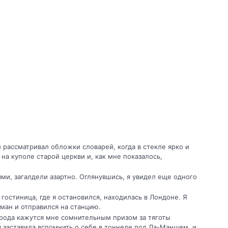
 рассматривал обложки словарей, когда в стекле ярко и
 на куполе старой церкви и, как мне показалось,
ми, загалдели азартно. Оглянувшись, я увидел еще одного
гостиница, где я остановился, находилась в Лондоне. Я
ман и отправился на станцию.
рода кажутся мне сомнительным призом за тяготы
я заставила вспомнить о себе в тоннеле под Ла-Маншем, и