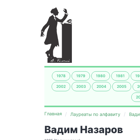
1978
1979
1980
1981
19
2002
2003
2004
2005
2
2
Главная
Лауреаты по алфавиту
Вади
Вадим Назаров