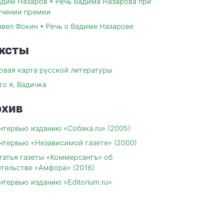
адим Назаров • Речь Вадима Назарова при
учении премии
авел Фокин • Речь о Вадиме Назарове
ксты
овая карта русской литературы
то я, Вадичка
хив
нтервью изданию «Собака.ru» (2005)
нтервью «Независимой газете» (2000)
татья газеты «Коммерсантъ» об
ательстве «Амфора» (2016)
нтервью изданию «Editorium.ru»