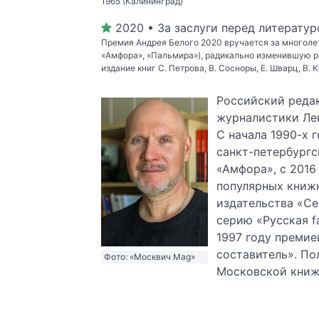
1965 (Калининград)
2020 • За заслуги перед литератур
Премия Андрея Белого 2020 вручается за многоле
«Амфора», «Пальмира»), радикально изменившую р
издание книг С. Петрова, В. Сосноры, Е. Шварц, В. 
Российский редак
журналистики Лен
С начала 1990-х 
санкт-петербургс
«Амфора», с 2016
популярных книжн
издательства «Се
серию «Русская f
1997 году премие
составитель». По
Фото: «Москвич Mag»
Московской книж