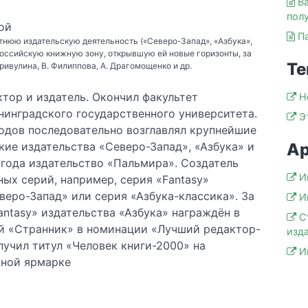
В
пол
ой
П
тнюю издательскую деятельность («Северо-Запад», «Азбука»,
оссийскую книжную зону, открывшую ей новые горизонты, за
Те
Кривулина, В. Филиппова, А. Драгомощенко и др.
тор и издатель. Окончил факультет
Н
инградского государственного университета.
Э
годов последовательно возглавлял крупнейшие
Ар
кие издательства «Северо-Запад», «Азбука» и
 года издательство «Пальмира». Создатель
И
ых серий, например, серия «Fantasy»
веро-Запад» или серия «Азбука-классика». За
И
antasy» издательства «Азбука» награждён в
С
й «Странник» в номинации «Лучший редактор-
изд
лучил титул «Человек книги-2000» на
И
ной ярмарке