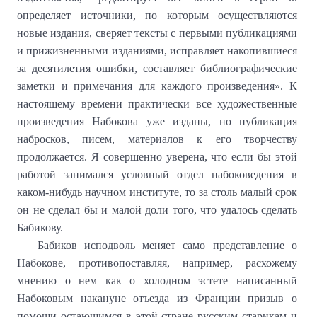
определяет источники, по которым осуществляются
новые издания, сверяет тексты с первыми публикациями
и прижизненными изданиями, исправляет накопившиеся
за десятилетия ошибки, составляет библиографичес­кие
заметки и примечания для каждого произведения». К
настоящему времени практически все художественные
произведения Набокова уже изданы, но публикация
набросков, писем, материалов к его творчеству
продолжается. Я совершенно уверена, что если бы этой
работой занимался условный отдел набоковедения в
каком-нибудь научном институте, то за столь малый срок
он не сделал бы и малой доли того, что удалось сделать
Бабикову.
Бабиков исподволь меняет само представление о
Набокове, противопоставляя, например, расхожему
мнению о нем как о холодном эстете написанный
Набоковым накануне отъезда из Франции призыв о
помощи остающимся в этой стране русским старикам и