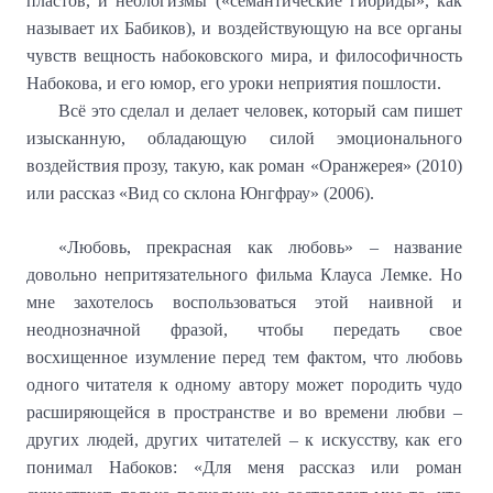
пластов, и неологизмы («семантические гибриды», как
называет их Бабиков), и воздействующую на все органы
чувств вещность набоковского мира, и философичность
Набокова, и его юмор, его уроки неприятия пошлости.
Всё это сделал и делает человек, который сам пишет
изысканную, обладающую силой эмоционального
воздействия прозу, такую, как роман «Оранжерея» (2010)
или рассказ «Вид со склона Юнгфрау» (2006).
«Любовь, прекрасная как любовь» – название
довольно непритязательного фильма Клауса Лемке. Но
мне захотелось воспользоваться этой наивной и
неоднозначной фразой, чтобы передать свое
восхищенное изумление перед тем фактом, что любовь
одного читателя к одному автору может породить чудо
расширяющейся в пространстве и во времени любви –
других людей, других читателей – к искусству, как его
понимал Набоков: «Для меня рассказ или роман