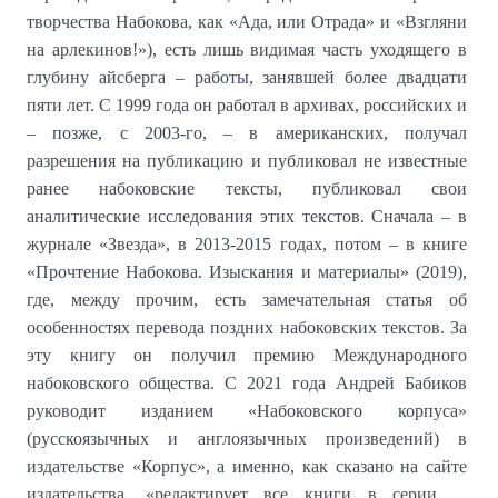
творчества Набокова, как «Ада, или Отрада» и «Взгляни
на арлекинов!»), есть лишь видимая часть уходящего в
глубину айсберга – работы, занявшей более двадцати
пяти лет. С 1999 года он работал в архивах, российских и
– позже, с 2003-го, – в американских, получал
разрешения на публикацию и публиковал не известные
ранее набоковские тексты, публиковал свои
аналитические исследования этих текстов. Сначала – в
журнале «Звезда», в 2013-2015 годах, потом – в книге
«Прочтение Набокова. Изыскания и материалы» (2019),
где, между прочим, есть замечательная статья об
особенностях перевода поздних набоковских текстов. За
эту книгу он получил премию Международного
набоковского общества. С 2021 года Андрей Бабиков
руководит изданием «Набоковского корпуса»
(русскоязычных и англоязычных произведений) в
издательстве «Корпус», а именно, как сказано на сайте
издательства, «редактирует все книги в серии ...