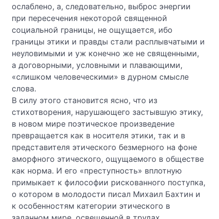
ослаблено, а, следовательно, выброс энергии
при пересечения некоторой священной
социальной границы, не ощущается, ибо
границы этики и правды стали расплывчатыми и
неуловимыми и уж конечно же не священными,
а договорными, условными и плавающими,
«слишком человеческими» в дурном смысле
слова.
В силу этого становится ясно, что из
стихотворения, нарушающего застывшую этику,
в новом мире поэтическое произведение
превращается как в носителя этики, так и в
представителя этического безмерного на фоне
аморфного этического, ощущаемого в обществе
как норма. И его «преступность» вплотную
примыкает к философии рискованного поступка,
о котором в молодости писал Михаил Бахтин и
к особенностям категории этического в
заданном мире, освещенной в трудах