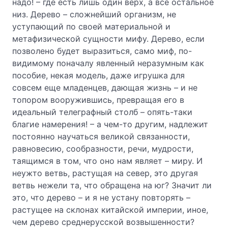
надо! – где есть лишь один верх, а все остальное
низ. Дерево – сложнейший организм, не
уступающий по своей материальной и
метафизической сущности мифу. Дерево, если
позволено будет выразиться, само миф, по-
видимому поначалу явленный неразумным как
пособие, некая модель, даже игрушка для
совсем еще младенцев, дающая жизнь – и не
топором вооружившись, превращая его в
идеальный телеграфный столб – опять-таки
благие намерения! – а чем-то другим, надлежит
постоянно научаться великой связанности,
равновесию, сообразности, речи, мудрости,
таящимся в том, что оно нам являет – миру. И
неужто ветвь, растущая на север, это другая
ветвь нежели та, что обращена на юг? Значит ли
это, что дерево – и я не устану повторять –
растущее на склонах китайской империи, иное,
чем дерево среднерусской возвышенности?