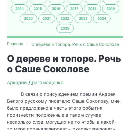
2014
2015
2016
2017
2018
2019
2020
2021
2022
2023
2024
2025
Главная
О дереве и топоре. Речь о Саше Соколове
О дереве и топоре. Речь
о Саше Соколове
Аркадий Драгомощенко
В связи с присуждением премии Андрея
Белого русскому писателю Саше Соколову, мне
было предложено в честь этого события
произнести положенные в таком случае
несколько слов, могущих не то чтобы в какой-
то мере проанализировать, охарактеризовать