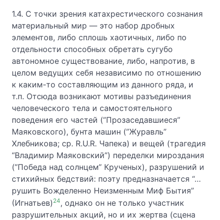
1.4. С точки зрения катахрестического сознания
материальный мир — это набор дробных
элементов, либо сплошь хаотичных, либо по
отдельности способных обретать сугубо
автономное существование, либо, напротив, в
целом ведущих себя независимо по отношению
к каким-то составляющим из данного ряда, и
т.п. Отсюда возникают мотивы разъединения
человеческого тела и самостоятельного
поведения его частей (”Прозаседавшиеся”
Маяковского), бунта машин (”Журавль”
Хлебникова; ср. R.U.R. Чапека) и вещей (трагедия
“Владимир Маяковский”) переделки мироздания
(”Победа над солнцем” Крученых), разрушений и
стихийных бедствий: поэту предназначается “…
рушить Вожделенно Неизменным Миф Бытия”
24
(Игнатьев)
, однако он не только участник
разрушительных акций, но и их жертва (сцена