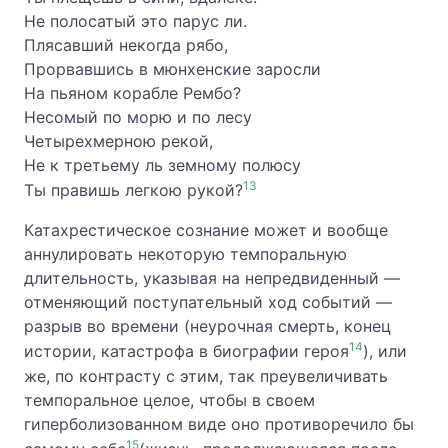
Не полосатый это парус ли.
Плясавший некогда рябо,
Прорвавшись в мюнхенские заросли
На пьяном корабле Рембо?
Несомый по морю и по лесу
Четырехмерною рекой,
Не к третьему ль земному полюсу
13
Ты правишь легкою рукой?
Катахрестическое сознание может и вообще
аннулировать некоторую темпоральную
длительность, указывая на непредвиденный —
отменяющий поступательный ход событий —
разрыв во времени (неурочная смерть, конец
14
истории, катастрофа в биографии героя
), или
же, по контрасту с этим, так преувеличивать
темпоральное целое, чтобы в своем
гиперболизованном виде оно противоречило бы
15