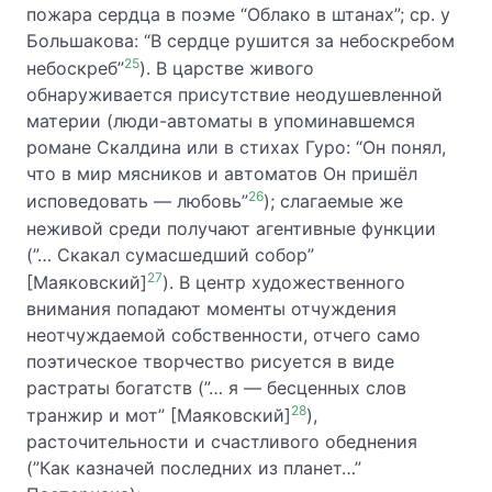
пожара сердца в поэме “Облако в штанах”; ср. у
Большакова: “В сердце рушится за небоскребом
25
небоскреб”
). В царстве живого
обнаруживается присутствие неодушевленной
материи (люди-автоматы в упоминавшемся
романе Скалдина или в стихах Гуро: “Он понял,
что в мир мясников и автоматов Он пришёл
26
исповедовать — любовь”
); слагаемые же
неживой среди получают агентивные функции
(”… Скакал сумасшедший собор”
27
[Маяковский]
). В центр художественного
внимания попадают моменты отчуждения
неотчуждаемой собственности, отчего само
поэтическое творчество рисуется в виде
растраты богатств (”… я — бесценных слов
28
транжир и мот” [Маяковский]
),
расточительности и счастливого обеднения
(”Как казначей последних из планет…”