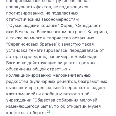
воспринималась не как рутинная, но как
совокупность фактов, не поддающихся
прогнозированию, не подвластных
статистическим закономерностям
(”Сумасшедший корабль” Форш, “Скандалист,
или Вечера на Васильевском острове” Каверина,
а также во многом творчество остальных
“Серапионовых братьев”); зачастую такая
установка тематизировалась, передавалась от
автора героям, как, например, в Бамбочаде
Вагинова: действующие лица этого романа
объединены общей страстью к
коллекционированию малозначительных
редкостей (кулинарных рецептов, безграмотных
вывесок и пр.; центральный персонаж страдает
клептоманией) и сообща мечтают то об
учреждении “Общества собирания мелочей
изменяющегося быта”, то об открытии Музея
23
конфетных оберток
.