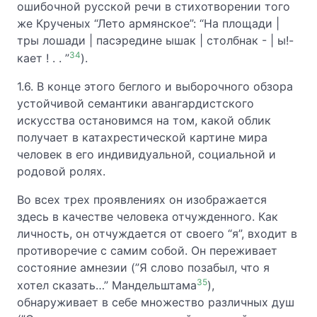
ошибочной русской речи в стихотворении того
же Крученых “Лето армянское”: “На площади |
тры лошади | пасэредине ышак | столбнак - | ы!-
34
кает ! . . ”
).
1.6. В конце этого беглого и выборочного обзора
устойчивой семантики авангардистского
искусства остановимся на том, какой облик
получает в катахрестической картине мира
человек в его индивидуальной, социальной и
родовой ролях.
Во всех трех проявлениях он изображается
здесь в качестве человека отчужденного. Как
личность, он отчуждается от своего “я”, входит в
противоречие с самим собой. Он переживает
состояние амнезии (”Я слово позабыл, что я
35
хотел сказать…” Мандельштама
),
обнаруживает в себе множество различных душ