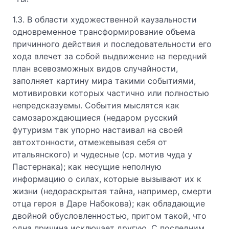
1.3. В области художественной каузальности
одновременное трансформирование объема
причинного действия и последовательности его
хода влечет за собой выдвижение на передний
план всевозможных видов случайности,
заполняет картину мира такими событиями,
мотивировки которых частично или полностью
непредсказуемы. События мыслятся как
самозарождающиеся (недаром русский
футуризм так упорно настаивал на своей
автохтонности, отмежевывая себя от
итальянского) и чудесные (ср. мотив чуда у
Пастернака); как несущие неполную
информацию о силах, которые вызывают их к
жизни (недораскрытая тайна, например, смерти
отца героя в Даре Набокова); как обладающие
двойной обусловленностью, притом такой, что
одна причина исключает другую. С последним