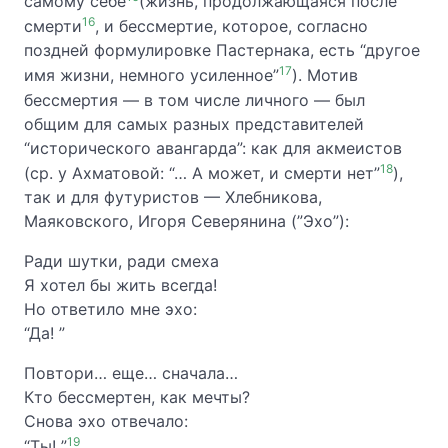
самому себе
(жизнь, продолжающаяся после
16
смерти
, и бессмертие, которое, согласно
поздней формулировке Пастернака, есть “другое
17
имя жизни, немного усиленное”
). Мотив
бессмертия — в том числе личного — был
общим для самых разных представителей
“исторического авангарда”: как для акмеистов
18
(ср. у Ахматовой: “… А может, и смерти нет”
),
так и для футуристов — Хлебникова,
Маяковского, Игоря Северянина (”Эхо”):
Ради шутки, ради смеха
Я хотел бы жить всегда!
Но ответило мне эхо:
“Да! ”
Повтори… еще… сначала…
Кто бессмертен, как мечты?
Снова эхо отвечало:
19
“Ты! ”