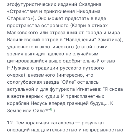
эгофутуристических изданий Скалдина
«Странствия и приключения Никодима
Старшего»). Оно может предстать в виде
пространства островного (Капри в стихах
Маяковского или отрезанный от города и мира
Васильевский остров в “Наводнении” Замятина),
удаленного и экзотического (с этой точки
зрения выглядит далеко не случайным
цитировавшийся выше одобрительный отзыв
Н.Чужака о традиции русского путевого
очерка), внеземного (интересно, что
сологубовская звезда “Ойле” осталась
актуальной и для футуриста Игнатьева: “Я снова
в верте верных чудищ И транспланетных
кораблей Несусь вперед границей будущ… К
8
Земле или Ойлэ?!”
.)
1.2. Темпоральная катахреза — результат
операций над длительностью и непрерывностью