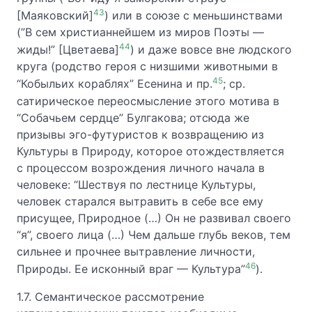
43
[Маяковский]
) или в союзе с меньшинствами
(”В сем христианнейшем из миров Поэты —
44
жиды!” [Цветаева]
) и даже вовсе вне людского
круга (родство героя с низшими животными в
45
“Кобыльих кораблях” Есенина и пр.
; ср.
сатирическое переосмысление этого мотива в
“Собачьем сердце” Булгакова; отсюда же
призывы эго-футуристов к возвращению из
Культуры в Природу, которое отождествляется
с процессом возрождения личного начала в
человеке: “Шествуя по лестнице Культуры,
человек старался вытравить в себе все ему
присущее, Природное (…) Он не развивал своего
“я”, своего лица (…) Чем дальше глубь веков, тем
сильнее и прочнее вытравление личности,
46
Природы. Ее исконный враг — Культура”
).
1.7. Семантическое рассмотрение