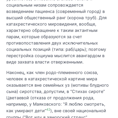
социальным низам сопровождается
возведением пациенса (современный город) в
высший общественный ранг (корона труб). Для
катахрестического мировидения, вообще,
характерно обращение к таким актантным
парам, которые образуются за счет
противопоставления двух исключительных
социальных позиций (типа: раб/царь); поэтому
перестройка социума мыслится авангардом в
виде захвата власти отверженными.
Наконец, как член родо-племенного союза,
человек в катахрестической картине мира
оказывается вне семейных уз (мотивы блудного
сына) сиротства, допустим, в “Стихах сироте”
Цветаевой (отказа от продолжения рода,
например, у Маяковского: “Я люблю смотреть,
42
как умирают дети”
), вне своей национальной
группы (”Вот иду я заморский страус”