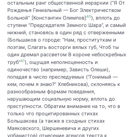
остальным ранг общественной иерархии (”Я От
Рожденья Гениальный — Бог Электричеством
40
Больной” [Константин Олимпов]
), вплоть до
ступени “Председателя Земного Шара”, и самый
нижний, становясь в один ряд с отверженными
(Большаков о городе: “Нам, проституткам и
поэтам, Слагать восторги вялых губ, Чтоб ты
один дремал рассветом В короне небоскребных
41
труб”
), ощущая неполноценность и
одиночество (например, Зависть Олеши),
попадая в число преследуемых (”Гонимый —
кем, почем я знаю?” Хлебникова), склоняясь к
разнообразным формам поведения,
нарушающим социальную норму, вплоть до
преступности. Обратим внимание на то, что в
только что процитированных стихах
Большакова (а также в сходных стихах
Маяковского, Шершеневича и других
урбанистов) отнесение агенсов текста к