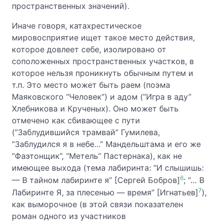
пространственных значений).
Иначе говоря, катахрестическое
мировосприятие ищет такое место действия,
которое довлеет себе, изолировано от
соположенных пространственных участков, в
которое нельзя проникнуть обычным путем и
т.п. Это место может быть раем (поэма
Маяковского “Человек”) и адом (”Игра в аду”
Хлебникова и Крученых). Оно может быть
отмечено как сбивающее с пути
(”Заблудившийся трамвай” Гумилева,
“Заблудился я в небе…” Мандельштама и его же
“Фаэтонщик”, “Метель” Пастернака), как не
имеющее выхода (тема лабиринта: “И слышишь:
6
— В тайном лабиринте я” [Сергей Бобров]
; “… В
7
Лабиринте Я, за плесенью — время” [Игнатьев]
),
как выморочное (в этой связи показателен
роман одного из участников