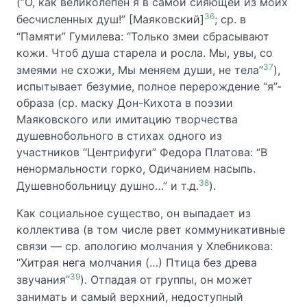
(”О, как великолепен я в самой сияющей из моих
36
бесчисленных душ!” [Маяковский]
; ср. в
“Памяти” Гумилева: “Только змеи сбрасывают
кожи. Чтоб душа старела и росла. Мы, увы, со
37
змеями не схожи, Мы меняем души, не тела”
),
испытывает безумие, полное перерождение “я”-
образа (ср. маску Дон-Кихота в поэзии
Маяковского или имитацию творчества
душевнобольного в стихах одного из
участников “Центрифуги” Федора Платова: “В
ненормальности горко, Одичанием насыпь.
38
Душевнобольницу душно…” и т.д.
).
Как социальное существо, он выпадает из
коллектива (в том числе рвет коммуникативные
связи — ср. апологию молчания у Хлебникова:
“Хитрая нега молчания (…) Птица без древа
39
звучания”
). Отпадая от группы, он может
занимать и самый верхний, недоступный