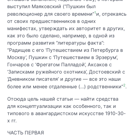
выступил Маяковский (”Пушкин был
1
революционер для своего времени”
и, отрекаясь
от своих предшественников в одних
манифестах, утверждать их авторитет в других,
как это было сделано, например, в одной из
программ развития “литературы факта”:
“Радищев с его ‘Путешествием из Петербурга в
Москву’, Пушкин с ‘Путешествием в Эрзерум’,
Гончаров с ‘Фрегатом Палладой’, Аксаков с
‘Записками ружейного охотника’, Достоевский с
‘Дневником писателя’ и другие — все это наши
2
более или менее отдаленные (…) родственники”
.
Отсюда цель нашей статьи — найти средства
для концептуализации как особенного, так и
типового в авангардистском искусстве 1910-30-
х гг.
ЧАСТЬ ПЕРВАЯ