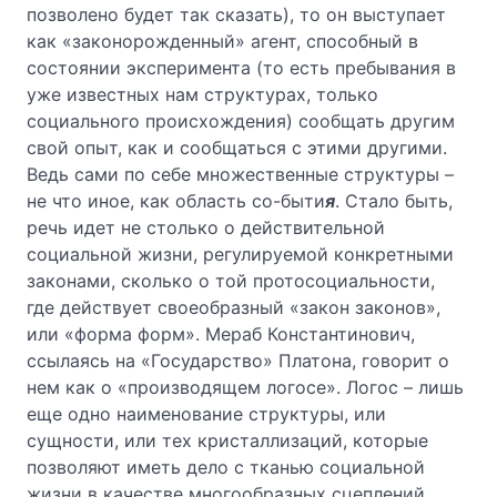
позволено будет так сказать), то он выступает
как «законорожденный» агент, способный в
состоянии эксперимента (то есть пребывания в
уже известных нам структурах, только
социального происхождения) сообщать другим
свой опыт, как и сообщаться с этими другими.
Ведь сами по себе множественные структуры –
не что иное, как область со-быти
я
. Стало быть,
речь идет не столько о действительной
социальной жизни, регулируемой конкретными
законами, сколько о той протосоциальности,
где действует своеобразный «закон законов»,
или «форма форм». Мераб Константинович,
ссылаясь на «Государство» Платона, говорит о
нем как о «производящем логосе». Логос – лишь
еще одно наименование структуры, или
сущности, или тех кристаллизаций, которые
позволяют иметь дело с тканью социальной
жизни в качестве многообразных сцеплений