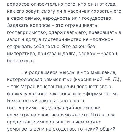
вопросов относительно того, кто он и откуда,
как его зовут, смогу ли я «ассимилировать» его
в свою семью, народность или государство.
Задавать вопросы – это ограничивать
гостеприимство, сдерживать его, превращать в
залог и долг, а гостеприимство не «должно»
открывать себя гостю. Это закон без
императива, приказа и долга, словом – «закон
без закона».
Не родившаяся мысль, а «то мышление,
которое
нельзя не
мыслить» (курсив мой. –
Е. П
.),
– так Мераб Константинович поясняет свою
формулу «закона законов», или «формы форм».
Беззаконный закон абсолютного
гостеприимства,
требующий
исполнения
несмотря на свою невозможность. Что это за
предельные императивы и в чем можно
усмотреть если не сходство, то некий общий