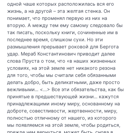
одной чаше которых расположилась вся его
жизнь, а на другой – эта желтая стенка. Он
понимает, что променял первую из них на
вторую. А между тем ему самому следовало бы
так писать, поскольку книги, сочиненные им в
последнее время, слишком сухи. Но эти
размышления прерывает роковой для Бергота
удар. Мераб Константинович приводит далее
слова Пруста о том, что «в наших жизненных
условиях, на этой земле нет никакого резона
для того, чтобы мы считали себя обязанными
делать добро, быть деликатными, даже просто
вежливыми... <…> Все эти обязательства, как бы
принятые в предшествующей жизни... кажутся
принадлежащими иному миру, основанному на
доброте, совестливости, жертвенности, миру,
полностью отличному от нашего, из которого
мы появляемся на этой земле, чтобы родиться,
прежде чем вернуться, может быть, снова в