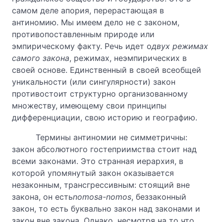
самом деле апория, перерастающая в
антиномию. Мы имеем дело не с законом,
противопоставленным природе или
эмпирическому факту. Речь идет о
двух режимах
самого закона
, режимах, неэмпирических в
своей основе. Единственный в своей всеобщей
уникальности (или сингулярности) закон
противостоит структурно организованному
множеству, имеющему свои принципы
дифференциации, свою историю и географию.
Термины антиномии не симметричны:
закон абсолютного гостеприимства стоит над
всеми законами. Это странная иерархия, в
которой упомянутый закон оказывается
незаконным, трансгрессивным: стоящий вне
закона, он есть
nomos
a-
nomos
, беззаконный
закон, то есть буквально закон над законами и
закон вне закона. Однако, несмотря на то что