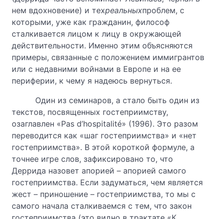
нем вдохновение) и тех
реальных
проблем, с
которыми, уже как гражданин, философ
сталкивается лицом к лицу в окружающей
действительности. Именно этим объясняются
примеры, связанные с положением иммигрантов
или с недавними войнами в Европе и на ее
периферии, к чему я надеюсь вернуться.
Один из семинаров, а стало быть один из
текстов, посвященных гостеприимству,
озаглавлен «Pas d’hospitalité» (1996). Это разом
переводится как «шаг гостеприимства» и «нет
гостеприимства». В этой короткой формуле, а
точнее игре слов, зафиксировано то, что
Деррида назовет апорией – апорией самого
гостеприимства. Если задуматься, чем является
жест – приношение – гостеприимства, то мы с
самого начала сталкиваемся с тем, что закон
гостеприимства (это видно в трактате «К