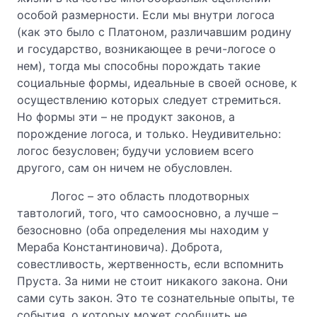
особой размерности. Если мы внутри логоса
(как это было с Платоном, различавшим родину
и государство, возникающее в речи-логосе о
нем), тогда мы способны порождать такие
социальные формы, идеальные в своей основе, к
осуществлению которых следует стремиться.
Но формы эти – не продукт законов, а
порождение логоса, и только. Неудивительно:
логос безусловен; будучи условием всего
другого, сам он ничем не обусловлен.
Логос – это область плодотворных
тавтологий, того, что самоосновно, а лучше –
безосновно (оба определения мы находим у
Мераба Константиновича). Доброта,
совестливость, жертвенность, если вспомнить
Пруста. За ними не стоит никакого закона. Они
сами суть закон. Это те сознательные опыты, те
события, о которых может сообщить не