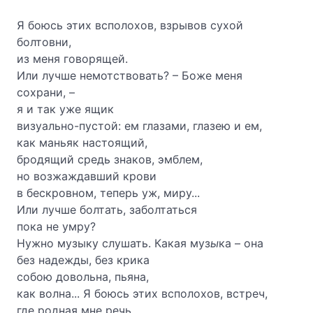
Я боюсь этих всполохов, взрывов сухой
болтовни,
из меня говорящей.
Или лучше немотствовать? – Боже меня
сохрани, –
я и так уже ящик
визуально-пустой: ем глазами, глазею и ем,
как маньяк настоящий,
бродящий средь знаков, эмблем,
но возжаждавший крови
в бескровном, теперь уж, миру...
Или лучше болтать, заболтаться
пока не умру?
Нужно музыку слушать. Какая муз
ы
ка – она
без надежды, без крика
собою довольна, пьяна,
как волна... Я боюсь этих всполохов, встреч,
где родная мне речь