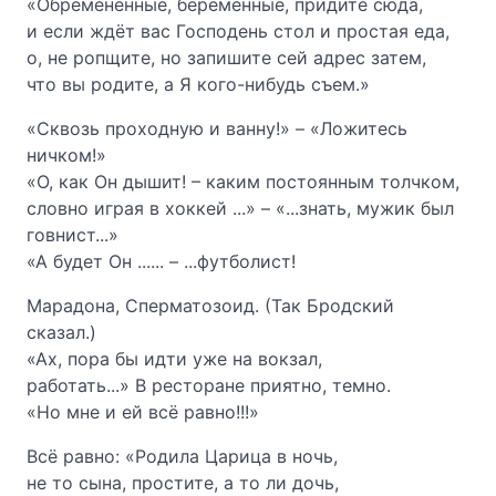
«Обремененные, беременные, придите сюда,
и если ждёт вас Господень стол и простая еда,
о, не ропщите, но запишите сей адрес затем,
что вы родите, а Я кого-нибудь съем.»
«Сквозь проходную и ванну!» – «Ложитесь
ничком!»
«О, как Он дышит! – каким постоянным толчком,
словно играя в хоккей ...» – «...знать, мужик был
говнист...»
«А будет Он ...... – ...футболист!
Марадона, Сперматозоид. (Так Бродский
сказал.)
«Ах, пора бы идти уже на вокзал,
работать...» В ресторане приятно, темно.
«Но мне и ей всё равно!!!»
Всё равно: «Родила Царица в ночь,
не то сына, простите, а то ли дочь,