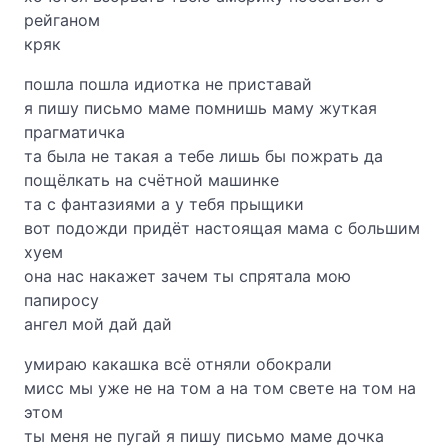
рейганом
кряк
пошла пошла идиотка не приставай
я пишу письмо маме помнишь маму жуткая
прагматичка
та была не такая а тебе лишь бы пожрать да
пощёлкать на счётной машинке
та с фантазиями а у тебя прыщики
вот подожди придёт настоящая мама с большим
хуем
она нас накажет зачем ты спрятала мою
папиросу
ангел мой дай дай
умираю какашка всё отняли обокрали
мисс мы уже не на том а на том свете на том на
этом
ты меня не пугай я пишу письмо маме дочка