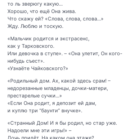
то ль зверюгу какую...
Хорошо, что ещё Она жива.
Что скажу ей? «Слова, слова, слова...»
Жду. Люблю и тоскую.
«Мальчик родится и экстрасенс,
как у Тарковского.
Или девочка в ступе». – «Она улетит, Он кого-
нибудь съест».
«Узнаёте Чайковского?»
«Родильный дом. Ах, какой здесь срам! –
недорезанные младенцы, дочки-матери,
престарелые сучки...»
«Если Она род
и
т, я депозит ей дам,
и куплю три “баунти” внучке».
«Странный Дом! И я бы родил, но стар уже.
Надоели мне эти игры!» –
Дочь придёт. На каком она этаже?