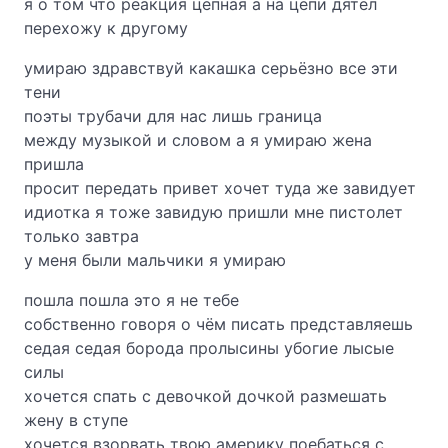
я о том что реакция цепная а на цепи дятел
перехожу к другому
умираю здравствуй какашка серьёзно все эти
тени
поэты трубачи для нас лишь граница
между музыкой и словом а я умираю жена
пришла
просит передать привет хочет туда же завидует
идиотка я тоже завидую пришли мне пистолет
только завтра
у меня были мальчики я умираю
пошла пошла это я не тебе
собственно говоря о чём писать представляешь
седая седая борода пролысины убогие лысые
силы
хочется спать с девочкой дочкой размешать
жену в ступе
хочется взорвать твою америку поебаться с