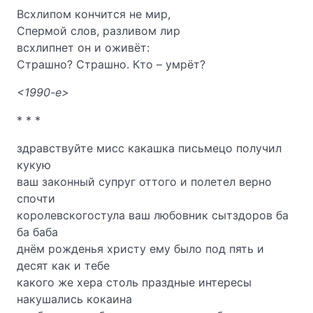
Всхлипом кончится не мир,
Спермой слов, разливом лир
всхлипнет он и оживёт:
Страшно? Страшно. Кто – умрёт?
<1990-е>
* * *
здравствуйте мисс какашка письмецо получил
кукую
ваш законный супруг оттого и полетел верно
спочти
королевскогостула ваш любовник сытздоров ба
ба баба
днём рожденья христу ему было под пять и
десят как и тебе
какого же хера столь праздные интересы
накушались кокаина