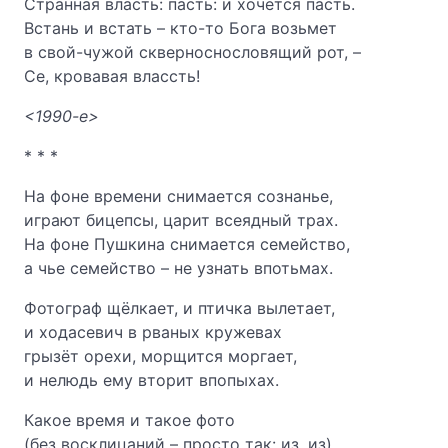
Странная власть: пасть: и хочется пасть.
Встань и встать – кто-то Бога возьмет
в свой-чужой скверноснословящий рот, –
Се, кровавая влассть!
<1990-е>
* * *
На фоне времени снимается сознанье,
играют бицепсы, царит всеядный трах.
На фоне Пушкина снимается семейство,
а чье семейство – не узнать впотьмах.
Фотограф щёлкает, и птичка вылетает,
и ходасевич в рваных кружевах
грызёт орехи, морщится моргает,
и нелюдь ему вторит впопыхах.
Какое время и такое фото
(без восклицаний – просто так: из, из).