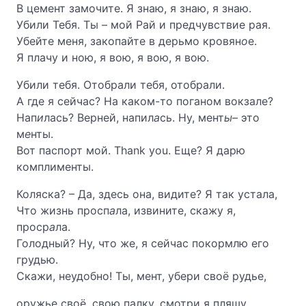
В цемент замочите. Я знаю, я знаю, я знаю.
Убили Тебя. Ты – мой Рай и предчувствие рая.
Убейте меня, закопайте в дерьмо кровян
о
е.
Я плачу и ною, я вою, я вою, я вою.
Убили тебя. Отобрали тебя, отобрали.
А где я сейчас? На каком-то поганом вокзале?
Нап
и
лась? Верней, напил
а
сь. Ну, мент
ы
– это
м
е
нты.
Вот паспорт мой. Thank you. Еще? Я дарю
комплименты.
Коляска? – Да, здесь она, видите? Я так устала,
Что жизнь просп
а
ла, извините, скажу я,
проср
а
ла.
Голодный? Ну, что же, я сейчас покормлю его
грудью.
Скажи, неудобно! Ты, мент, убери своё рудье,
оружье своё, свою палку, смотри я пляшу,