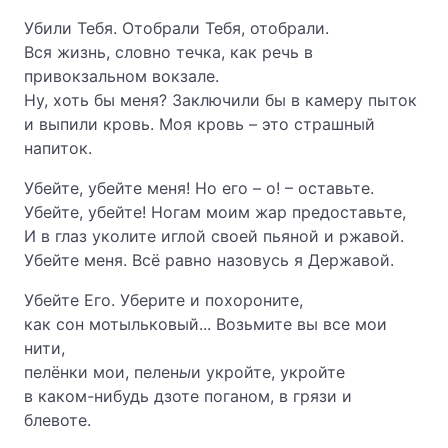
Убили Тебя. Отобрали Тебя, отобрали.
Вся жизнь, словно течка, как речь в
привокзальном вокзале.
Ну, хоть бы меня? Заключили бы в камеру пыток
и выпили кровь. Моя кровь – это страшный
напиток.
Убейте, убейте меня! Но его – о! – оставьте.
Убейте, убейте! Ногам моим жар предоставьте,
И в глаз уколите иглой своей пьяной и ржавой.
Убейте меня. Всё равно назовусь я Державой.
Убейте Его. Уберите и похороните,
как сон мотыльковый... Возьмите вы все мои
нити,
пелёнки мои, пелен
ы
и укройте, укройте
в каком-нибудь дзоте поганом, в грязи и
блевоте.