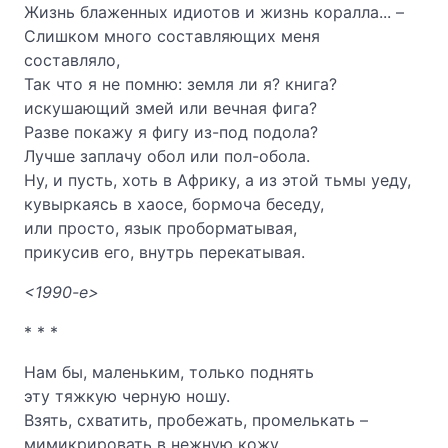
Жизнь блаженных идиотов и жизнь коралла... –
Слишком много составляющих меня
составляло,
Так что я не помню: земля ли я? книга?
искушающий змей или вечная фига?
Разве покажу я фигу из-под подола?
Лучше заплачу обол или пол-обола.
Ну, и пусть, хоть в Африку, а из этой тьмы уеду,
кувыркаясь в хаосе, бормоча беседу,
или просто, язык проборматывая,
прикусив его, внутрь перекатывая.
<1990-е>
* * *
Нам бы, маленьким, только поднять
эту тяжкую черную ношу.
Взять, схватить, пробежать, промелькать –
мимикрировать в нежную кожу