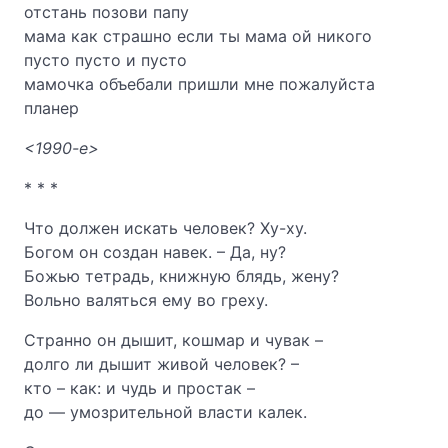
отстань позови папу
мама как страшно если ты мама ой никого
пусто пусто и пусто
мамочка объебали пришли мне пожалуйста
планер
<1990-е>
* * *
Что должен искать человек? Ху-ху.
Богом он создан навек. – Да, ну?
Божью тетрадь, книжную блядь, жену?
Вольно валяться ему во греху.
Странно он дышит, кошмар и чувак –
долго ли дышит живой человек? –
кто – как: и чудь и простак –
до — умозрительной власти калек.