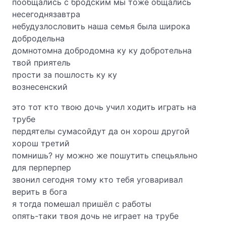
пообщались с бродским мы тоже общались
несегоднязавтра
небудузлословить наша семья была широка
добродельна
домнотомна добродомна ку ку добротельна
твой приятель
прости за пошлость ку ку
вознесенский
это тот кто твою дочь учил ходить играть на
трубе
пердятелы сумасойдут да он хорош другой
хорош третий
помнишь? ну можно же пошутить спецьяльно
для перперпер
звонил сегодня тому кто тебя уговаривал
верить в бога
я тогда помешал пришёл с работы
опять-таки твоя дочь не играет на трубе