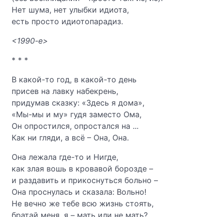
Нет шума, нет улыбки идиота,
есть просто идиотопарадиз.
<1990-е>
* * *
В какой-то год, в какой-то день
присев на лавку набекрень,
придумав сказку: «Здесь я дома»,
«Мы-мы и му» гудя заместо Ома,
Он опростился, опростался на ...
Как ни гляди, а всё – Она, Она.
Она лежала где-то и Нигде,
как злая вошь в кровавой борозде –
и раздавить и прикоснуться больно –
Она проснулась и сказала: Вольно!
Не вечно же тебе всю жизнь стоять,
братай меня, я – мать или не мать?