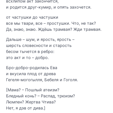
всхлипом акт закончится,
и родится друг-кумир, и опять захочется.
от частушки до частушки
все мы твари, все – простушки. Что, не так?
Да, знаю, знаю. Ждёшь трамвая? Жди трамвая.
Дальше – шум, и ярость, ярость –
шерсть словесности и старость
бесом тычется в ребро:
это акт и то – добро.
Бро-добро-родилась Ева
и вкусила плод от древа
Гегеля-могогылля, Бебеля и Гоголя.
[Мама? – Пошлый атеизм?
Бледный конь? – Распад, трюизм?
Люмпен? Жертва Чтива?
Нет, я дэв от дива.]