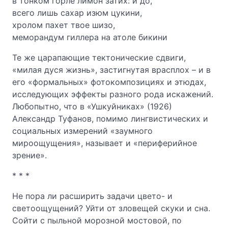
в тонком горле лимон затих: и до,
всего лишь сахар изюм цукини,
хролом пахет твое шизо,
меморандум гиллера на атоле бикини
Те же царапающие тектонические сдвиги,
«милая дуся жизнь», застигнутая врасплох – и в
его «формальных» фотокомпозициях и этюдах,
исследующих эффекты разного рода искажений.
Любопытно, что в «Ушкуйниках» (1926)
Александр Туфанов, помимо лингвистических и
социальных измерений «заумного
мироощущения», называет и «периферийное
зрение».
* * *
Не пора ли расширить задачи цвето- и
светоощущений? Уйти от зловещей скуки и сна.
Сойти с пыльной морозной мостовой, по