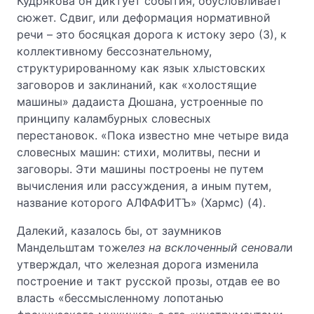
Кудрякова он диктует события, обусловливает
сюжет. Сдвиг, или деформация нормативной
речи – это босяцкая дорога к истоку зеро (3), к
коллективному бессознательному,
структурированному как язык хлыстовских
заговоров и заклинаний, как «холостящие
машины» дадаиста Дюшана, устроенные по
принципу каламбурных словесных
перестановок. «Пока известно мне четыре вида
словесных машин: стихи, молитвы, песни и
заговоры. Эти машины построены не путем
вычисления или рассуждения, а иным путем,
название которого АЛФАФИТЪ» (Хармс) (4).
Далекий, казалось бы, от заумников
Мандельштам тоже
лез на всклоченный сеновал
и
утверждал, что железная дорога изменила
построение и такт русской прозы, отдав ее во
власть «бессмысленному лопотанью