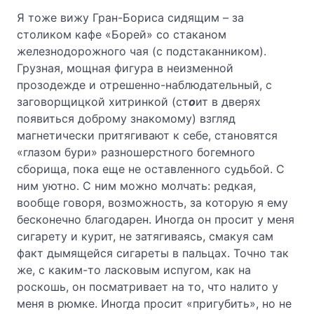
Я тоже вижу Гран-Бориса сидящим – за
столиком кафе «Борей» со стаканом
железнодорожного чая (с подстаканником).
Грузная, мощная фигура в неизменной
прозодежде и отрешенно-наблюдательный, с
заговорщицкой хитринкой (ст
о
ит в дверях
появиться доброму знакомому) взгляд
магнетически притягивают к себе, становятся
«глазом бури» разношерстного богемного
сборища, пока еще не оставленного судьбой. С
ним уютно. С ним можно молчать: редкая,
вообще говоря, возможность, за которую я ему
бесконечно благодарен. Иногда он просит у меня
сигарету и курит, не затягиваясь, смакуя сам
факт дымящейся сигареты в пальцах. Точно так
же, с каким-то ласковым испугом, как на
роскошь, он посматривает на то, что налито у
меня в рюмке. Иногда просит «пригубить», но не