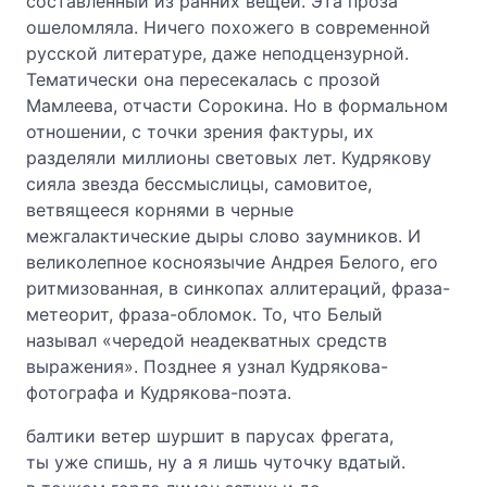
составленный из ранних вещей. Эта проза
ошеломляла. Ничего похожего в современной
русской литературе, даже неподцензурной.
Тематически она пересекалась с прозой
Мамлеева, отчасти Сорокина. Но в формальном
отношении, с точки зрения фактуры, их
разделяли миллионы световых лет. Кудрякову
сияла звезда бессмыслицы, самовитое,
ветвящееся корнями в черные
межгалактические дыры слово заумников. И
великолепное косноязычие Андрея Белого, его
ритмизованная, в синкопах аллитераций, фраза-
метеорит, фраза-обломок. То, что Белый
называл «чередой неадекватных средств
выражения». Позднее я узнал Кудрякова-
фотографа и Кудрякова-поэта.
балтики ветер шуршит в парусах фрегата,
ты уже спишь, ну а я лишь чуточку вдатый.