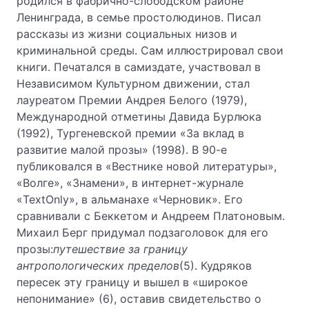
родился в фабрично-слободском районе
Ленинграда, в семье простолюдинов. Писал
рассказы из жизни социальных низов и
криминальной среды. Сам иллюстрировал свои
книги. Печатался в самиздате, участвовал в
Независимом Культурном движении, стал
лауреатом Премии Андрея Белого (1979),
Международной отметины Давида Бурлюка
(1992), Тургеневской премии «За вклад в
развитие малой прозы» (1998). В 90-е
публиковался в «Вестнике новой литературы»,
«Волге», «Знамени», в интернет-журнале
«TextOnly», в альманахе «Черновик». Его
сравнивали с Беккетом и Андреем Платоновым.
Михаил Берг придумал подзаголовок для его
прозы:
путешествие за границу
антропологических пределов
(5). Кудряков
пересек эту границу и вышел в «широкое
непонимание» (6), оставив свидетельство о