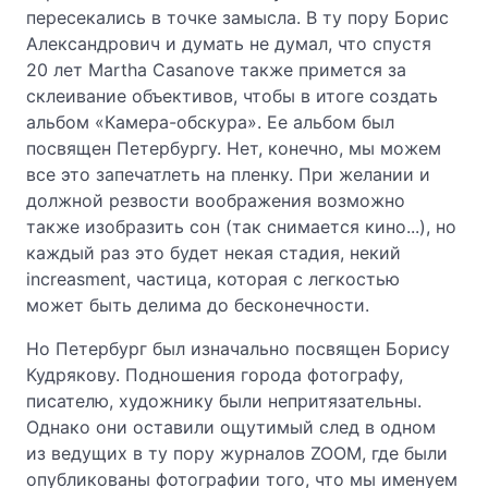
пересекались в точке замысла. В ту пору Борис
Александрович и думать не думал, что спустя
20 лет Martha Casanove также примется за
склеивание объективов, чтобы в итоге создать
альбом «Камера-обскура». Ее альбом был
посвящен Петербургу. Нет, конечно, мы можем
все это запечатлеть на пленку. При желании и
должной резвости воображения возможно
также изобразить сон (так снимается кино...), но
каждый раз это будет некая стадия, некий
increasment, частица, которая с легкостью
может быть делима до бесконечности.
Но Петербург был изначально посвящен Борису
Кудрякову. Подношения города фотографу,
писателю, художнику были непритязательны.
Однaко они оставили ощутимый след в одном
из ведущих в ту пору журналов ZOOM, где были
опубликованы фотографии того, что мы именуем