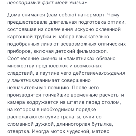
неоспоримый факт моей жизни»
.
Дома снимался (сам собою) натюрморт. Чему
предшествовала длительная подготовка оптики,
состоявшая из совлечения искусно склеенной
картонной трубки и набора взыскательно
подобранных линз от всевозможных оптических
приборов, включая детский фильмоскоп.
Соотнесение «меня» и «памятника» обязано
множеству предпосылок и возможных
следствий, в паутине чего действие
нахождения
у памятника
занимает совершенно
незначительную позицию. После чего
производятся тончайшие временн
ы
е расчеты и
камера водружается на штатив перед столом,
на котором в необходимом порядке
располагаются сухие гранаты, очки со
сломанной дужкой, длинногорлая бутылка,
отвертка. Иногда моток чудесной, матово