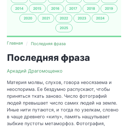
2014
2015
2016
2017
2018
2019
2020
2021
2022
2023
2024
2025
Главная
Последняя фраза
Последняя фраза
Аркадий Драгомощенко
Материя молвы, слухов, говора неосязаема и
неоспорима. Ее бездумно распускают, чтобы
приняться ткать заново. Число фотографий
людей превышает число самих людей на земле.
Иные нити путаются, и тогда по узелкам, словно
в чаще древнего «кипу», память нащупывает
зыбкие пустоты метаморфоз. Фотография,