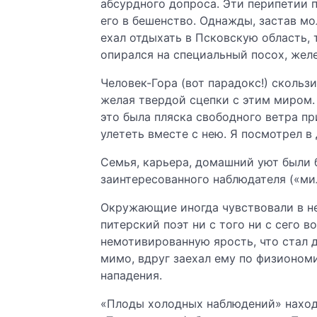
абсурдного допроса. Эти перипетии 
его в бешенство. Однажды, застав мо
ехал отдыхать в Псковскую область, 
опирался на специальный посох, желе
Человек-Гора (вот парадокс!) скольз
желая твердой сцепки с этим миром.
это была пляска свободного ветра пр
улететь вместе с нею. Я посмотрел в 
Семья, карьера, домашний уют были б
заинтересованного наблюдателя («мил
Окружающие иногда чувствовали в не
питерский поэт ни с того ни с сего в
немотивированную ярость, что стал д
мимо, вдруг заехал ему по физионом
нападения.
«Плоды холодных наблюдений» находи