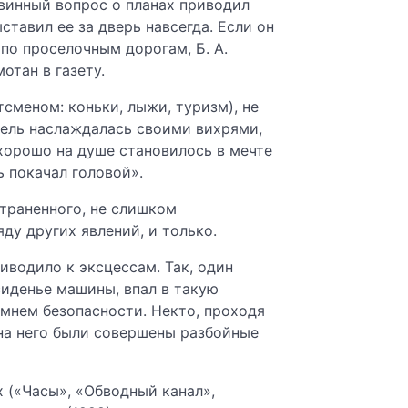
евинный вопрос о планах приводил
тавил ее за дверь навсегда. Если он
по проселочным дорогам, Б. А.
отан в газету.
тсменом: коньки, лыжи, туризм), не
тель наслаждалась своими вихрями,
 хорошо на душе становилось в мечте
ь покачал головой».
страненного, не слишком
ду других явлений, и только.
иводило к эксцессам. Так, один
 сиденье машины, впал в такую
емнем безопасности. Некто, проходя
 на него были совершены разбойные
 («Часы», «Обводный канал»,