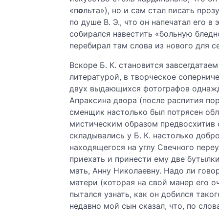
«п
о
льта»), но и сам стал писать про
по душе В. Э., что он напечатал его 
собирался навестить «больную бледн
перебирал там слова из нового для с
Вскоре Б. К. становится завсегдатае
литературой, в творческое сопернич
двух выдающихся фотографов однажды
Апраксина двора (после распития по
сменщик настолько был потрясен обли
мистическим образом предвосхитив 
складывались у Б. К. настолько добр
находящегося на углу Свечного переу
приехать и принести ему две бутылки
мать, Анну Николаевну. Надо ли гово
матери (которая на свой манер его о
пытался узнать, как он добился тако
недавно мой сын сказал, что, по слова