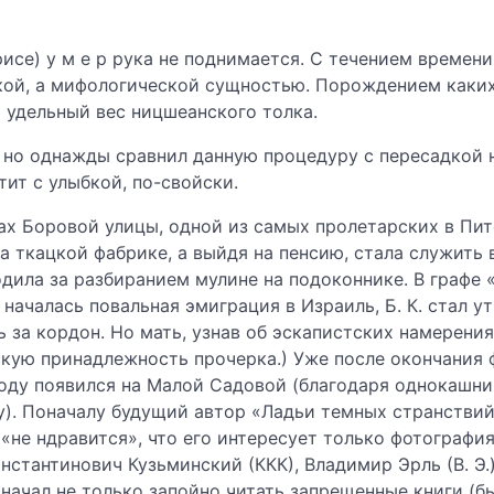
исе) у м е р рука не поднимается. С течением времени
кой, а мифологической сущностью. Порождением каки
т удельный вес ницшеанского толка.
 но однажды сравнил данную процедуру с пересадкой н
тит с улыбкой, по-свойски.
х Боровой улицы, одной из самых пролетарских в Пите
а ткацкой фабрике, а выйдя на пенсию, стала служить 
одила за разбиранием мулине на подоконнике. В графе 
 началась повальная эмиграция в Израиль, Б. К. стал у
 за кордон. Но мать, узнав об эскапистских намерени
кую принадлежность прочерка.) Уже после окончания 
 году появился на Малой Садовой (благодаря однокашн
у). Поначалу будущий автор «Ладьи темных странствий
 «не ндравится», что его интересует только фотографи
нстантинович Кузьминский (ККК), Владимир Эрль (В. Э.)
 начал не только запойно читать запрещенные книги (б