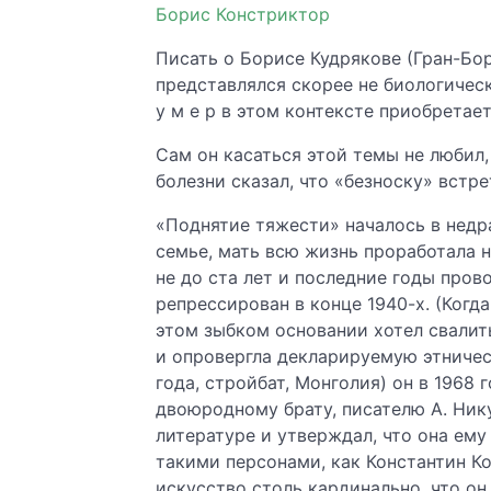
Борис Констриктор
Писать о Борисе Кудрякове (Гран-Бор
представлялся скорее не биологичес
у м е р в этом контексте приобретае
Сам он касаться этой темы не любил,
болезни сказал, что «безноску» встре
«Поднятие тяжести» началось в недра
семье, мать всю жизнь проработала н
не до ста лет и последние годы пров
репрессирован в конце 1940-х. (Когда
этом зыбком основании хотел свалить
и опровергла декларируемую этничес
года, стройбат, Монголия) он в 1968
двоюродному брату, писателю А. Ник
литературе и утверждал, что она ему
такими персонами, как Константин Ко
искусство столь кардинально, что он