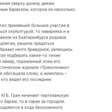
енная сверху донизу диким
ным барахлом, которое он несколько
етил принявший большое участие в
ся скульптурой, то наверняка и в
ивезли из Екатеринбурга родовое
одпитии, решили предаться
образил нечто бравурное, увлекшись
тал подбирать какие-то тихие
я замер, пораженный этим его
истическом журнале «Транспонанс»
 обогащала слово, а живопись –
кто видел его последние
КГБ. Гран начинает партизанскую
о барже, то в сарае за городом.
зощряются в ходе бесконечного