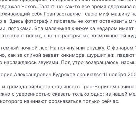
раздражал Чехов. Талант, но как-то все время сдержива
ерживающий себя Гран заставляет свою миф-машину на
 о е. Здесь фотограф и писатель не хотят остановить м
ми, потоками. Эта маленькая книжечка недаром имеет 
а, это квант новых, еще не раскрытых возможностей ху
 в темный ночной лес. На поляну или опушку. С фонарем
но, как за спиной зевает кикимора, шуршит еж, падаю
о наслаждаюсь звуками. Под утро возвращаюсь, насы
Борис Александрович Кудряков скончался 11 ноября 200
н и громада айсберга содеянного Гран-Борисом начина
ожно с уверенностью сказать только одно: из нашей м
которого начинают осознаваться только сейчас.