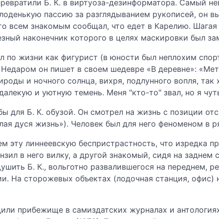
превратили Б. К. в виртуоза-дезинформатора. Самый н
лоденькую пассию за разглядыванием рукописей, он выс
то всем знакомым сообщал, что едет в Карелию. Шагая 
зный наконечник которого в целях маскировки был зам
ил по жизни как фигурист (в юности был неплохим спор
 Недаром он пишет в своем шедевре «В деревне»: «Ме
ироды и ночного солнца, вихря, подлунного вопля, так
далекую и уютную темень. Меня "кто-то" звал, но я чут
ы для Б. К. обузой. Он смотрел на жизнь с позиции от
ая дуся жизнь»). Человек был для него феноменом в ря
м эту линнеевскую беспристрастность, что изредка пр
онзил в него вилку, а другой знакомый, сидя на заднем
ушить Б. К., вольготно развалившегося на переднем, р
ии. На сторожевых объектах (лодочная станция, офис)
ли прибежище в самиздатских журналах и антологиях