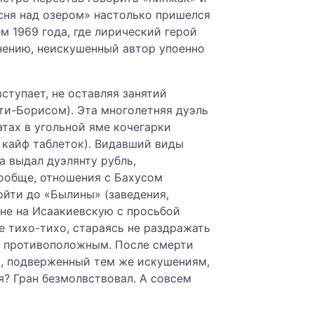
Песня над озером» настолько пришелся
ем 1969 года, где лирический герой
нению, неискушенный автор упоенно
ступает, не оставляя занятий
ти-Борисом). Эта многолетняя дуэль
тах в угольной яме кочегарки
 кайф таблеток). Видавший виды
а выдал дуэлянту рубль,
ообще, отношения с Бахусом
дойти до «Былины» (заведения,
мне на Исаакиевскую с просьбой
е тихо-тихо, стараясь не раздражать
мо противоположным. После смерти
ек, подверженный тем же искушениям,
я? Гран безмолвствовал. А совсем