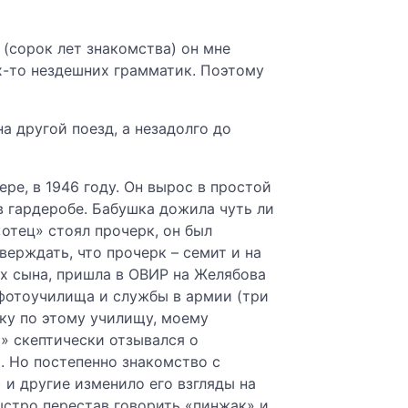
 (сорок лет знакомства) он мне
х-то нездешних грамматик. Поэтому
а другой поезд, а незадолго до
ре, в 1946 году. Он вырос в простой
в гардеробе. Бабушка дожила чуть ли
«отец» стоял прочерк, он был
тверждать, что прочерк – семит и на
ях сына, пришла в ОВИР на Желябова
фотоучилища и службы в армии (три
ику по этому училищу, моему
» скептически отзывался о
я. Но постепенно знакомство с
 и другие изменило его взгляды на
ыстро перестав говорить «пинжак» и