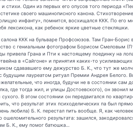
зу и стихи. Один из первых его опусов того периода «
в эстетике своего машинописного канона. Стихотворени
олицую инфанту», помнится, восхищался ККК. По его м
ебя лексикона, как ребенок яркие цветные стекляшки.
м салона ККК на бульваре Профсоюзов. Там Гран-Борис в
ество с гениальным фотографом Борисом Смеловым (П
 привела Грана и Пти к настоящему поединку на лопа
ртвейна в «Сайгоне» и принятия каких-то усиливающих
ком сдававшего ему дежурство Б. К., что тут же молч
с будущим лауреатом ритуал Премии Андрея Белого. В
ожелательные, что иногда, будучи не в состоянии сам 
лка, где тогда жил, и улицы Достоевского), он звонил 
 сухого. В этом состоянии он передвигался по квартир
рить, что результат этих психоделических па был пря
чень любила) Б. К. перестал пить вообще. Я, как челов
го ошеломительного результата: зашился, закодировалс
м Б. К., ему помог батюшка...