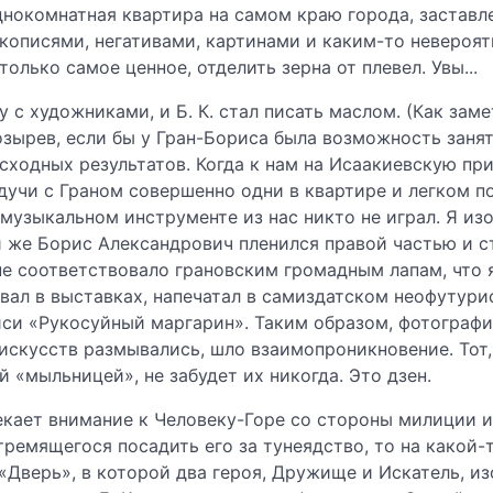
нокомнатная квартира на самом краю города, заставл
кописями, негативами, картинами и каким-то невероят
олько самое ценное, отделить зерна от плевел. Увы...
 с художниками, и Б. К. стал писать маслом. (Как зам
ырев, если бы у Гран-Бориса была возможность занять
сходных результатов. Когда к нам на Исаакиевскую пр
дучи с Граном совершенно одни в квартире и легком п
 музыкальном инструменте из нас никто не играл. Я из
 же Борис Александрович пленился правой частью и с
не соответствовало грановским громадным лапам, что 
овал в выставках, напечатал в самиздатском неофутур
и «Рукосуйный маргарин». Таким образом, фотография
скусств размывались, шло взаимопроникновение. Тот, 
«мыльницей», не забудет их никогда. Это дзен.
кает внимание к Человеку-Горе со стороны милиции и 
тремящегося посадить его за тунеядство, то на какой-т
 «Дверь», в которой два героя, Дружище и Искатель, и