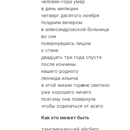
человек-гора умер
в день милиции
четверг десятого ноября
поздним вечером
в александровской больнице
во сне
повернувшись лицом
к стене
двадцать три года спустя
после кончины
нашего родного
леонида ильича
в этой жизни гор
е
не светило
уже хорошего ничего
поэтому она повернула
чтобы отделаться от всего
Как это может быть
там
сверкающий айсберг