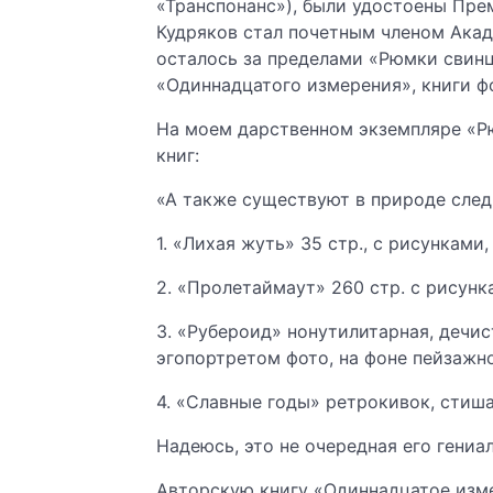
«Транспонанс»), были удостоены Прем
Кудряков стал почетным членом Акад
осталось за пределами «Рюмки свинца»
«Одиннадцатого измерения», книги фо
На моем дарственном экземпляре «Рю
книг:
«А также существуют в природе след. 
1. «Лихая жуть» 35 стр., с рисунками,
2. «Пролетаймаут» 260 стр. с рисункам
3. «Рубероид» нонутилитарная, дечис
эгопортретом фото, на фоне пейзажного
4. «Славные годы» ретрокивок, стиша, 
Надеюсь, это не очередная его гениал
Авторскую книгу «Одиннадцатое изме