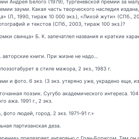
ии Андрея Белого (1979), Тургеневской премии за малую
емии зауми. Какая часть творческого наследия издана,
 (Л., 1990, тираж 10 000 экз.), «Лихой жути» (СПб., 20
тографий и текстов (СПб., 2003, тираж 100 экз.)?
мки свинца» Б. К. запечатлел названия и краткие хар
авторские книги. При жизне не надо...
 поэзотабурет в стиле мажора, 2 экз., 1983 г.
и и фото. 6 экз. (3 экз. утеряно уже, украдено еще, изъ
точанная поэзик. Сугубо академического интереса. 104
 ажа. 1991 г., 2 экз.
фото людей, город. 2 экз. 1971–91 г.»
ьная партизанская деза.
рение» предваряет интервью с Гран-Борисом. Там он 