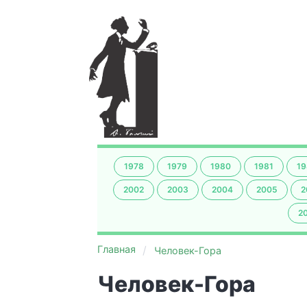
1978
1979
1980
1981
19
2002
2003
2004
2005
2
2
Главная
Человек-Гора
Человек-Гора