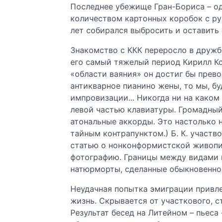
Последнее убежище Гран-Бориса – од
количеством картонных коробок с ру
лет собирался выбросить и оставить т
Знакомство с ККК переросло в дружбу
его самый тяжелый период Кирилл Коз
«области ваяния» он достиг бы прево
антикварное пианино жены, то мы, бу
импровизации... Никогда ни на каком
левой частью клавиатуры. Громадный
атональные аккорды. Это настолько 
тайным контрапунктом.) Б. К. участв
статью о нонконформистской живопис
фотографию. Границы между видами и
натюрморты, сделанные обыкновенной 
Неудачная попытка эмиграции привле
жизнь. Скрывается от участкового, с
Результат бесед на Литейном – пьеса