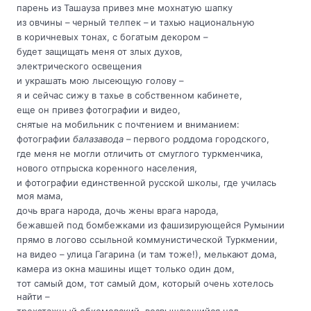
парень из Ташауза привез мне мохнатую шапку
из овчины – черный телпек – и тахью национальную
в коричневых тонах, с богатым декором –
будет защищать меня от злых духов,
электрического освещения
и украшать мою лысеющую голову –
я и сейчас сижу в тахье в собственном кабинете,
еще он привез фотографии и видео,
снятые на мобильник с почтением и вниманием:
фотографии
балазавода
– первого роддома городского,
где меня не могли отличить от смуглого туркменчика,
нового отпрыска коренного населения,
и фотографии единственной русской школы, где училась
моя мама,
дочь врага народа, дочь жены врага народа,
бежавшей под бомбежками из фашизирующейся Румынии
прямо в логово ссыльной коммунистической Туркмении,
на видео – улица Гагарина (и там тоже!), мелькают дома,
камера из окна машины ищет только один дом,
тот самый дом, тот самый дом, который очень хотелось
найти –
трехэтажный обкомовский, возвышающийся над