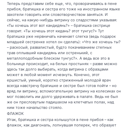
Теперь представим себе еще, что, проворачиваясь в пене
прибоя, братишка и сестра его тоже на иностранном языке
захотели говорить или словотворчеством заняться. И
сейчас, на какую-нибудь витрину со сладостями указывая:
«Ты хочешь этот вот кандидянь?» – братишка сестрице
говорит. «Ты хочешь этот кидань? этот тунгус?» Тут
братишка уже нервничать начинает слегка (ведь подарок
младшей сестренке хотел он сделать): «Что же хочешь ты?
– раскосый, развалистый, будто покачиванием степных
трав оплывший кандидянь или остренький, с
металлоподобным блеском тунгус?». А ведь все это в
больнице происходит, на белых простынях – разве можно
здесь так долго выбирать, когда витрина с образцами
может в любой момент исчезнуть. Конечно, этот
ершистый, умный, коротко стриженный молодой врач
всегда навстречу братишке и сестре был готов пойти – но
вряд ли витрину, вспомогательную витрину на колесиках он
мог позволить им долго удерживать в палате. Ведь не был
же он пресловутым падишахом на клетчатых полах, над
ним тоже начальство стояло.
ФЛАЖОК
Итак, братишка и сестра колышутся в пене прибоя – как
флажок, как диагональ, лопнувшая поперек, что образует