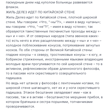
пасмурным днем над куполом больницы развевается
флажок.
ЖИЛЬ ДЕЛЕЗ ИДЕТ ПО КИТАЙСКОЙ СТЕНЕ
Жиль Делез идет по Китайской стене, плотной широкой
стене. Мы говорим: «Что, "-ны"?!», – имея в виду «штаны»;
мы говорим: «Что, "-не"?!”, – имея в виду «стене»; так
образуются таинственные песчанистые проходы между «-
ны» и «-не». И от северных народов (типа эвенков каких-
то) есть нечто в этих расщеплениях между «-ны» и «-не» –
холодное поблескивание конусов, потряхивание загнутых
носков. По обе стороны от Великой Китайской стены:
гладкие конусы – к северу, тростниковые конусы – к югу, и
бобриком стриженные, иностранными языками владеющие
молодые врачи прогуливаются по сей широкой стене – то в
активном, рефлексивном образе длинноногого философа,
то в пассиве ноги скрестившего созерцательного
падишаха.
Но ведь нет штанов у философа с ленточными ногами, по
широкой стене шагающего, нет их и у ноги скрестившего
падишаха. Этакое бесштание овладевает ими – как в
пассиве, так и в активе – бесштанистое мерцание прибоя, в
котором братишка и сестра поршнями, топчанчиками
проворачиваются.