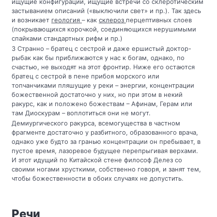
ищущие конфигураций, ищущие встречи со склеротическим
застыванием описаний («выключили свет» и пр.). Так здесь
и возникает
геология
– как
склероз
перцептивных слоев
(покрывающихся корочкой, соединяющихся нерушимыми
спайками стандартных рифм и пр.)
3 Странно – братец с сестрой и даже ершистый доктор-
рыбак как бы приближаются у нас к богам, однако, по
счастью, не выходят на этот фронтир. Ниже его остаются
братец с сестрой в пене прибоя морского или
топчанчиками пляшущие у реки – энергии, концентрации
божественной достаточно у них, но при этом в некий
ракурс, как и положено божествам – Афинам, Герам или
там Диоскурам – воплотиться они не могут.
Демиургического ракурса, всемогущества в частном
фрагменте достаточно у разбитного, образованного врача,
однако уже будто за гранью концентрации он пребывает, в
пустое время, лазоревое будущее перепрыгивая верхами.
И этот идущий по Китайской стене философ Делез со
своими ногами хрусткими, собственно говоря, и занят тем,
чтобы божественности в обоих случаях не допустить.
Речи