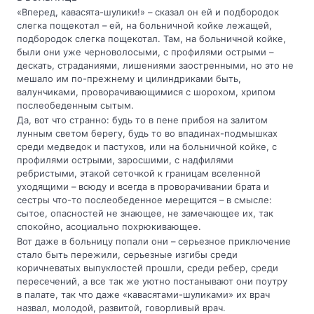
«Вперед, кавасята-шулики!» – сказал он ей и подбородок
слегка пощекотал – ей, на больничной койке лежащей,
подбородок слегка пощекотал. Там, на больничной койке,
были они уже черноволосыми, с профилями острыми –
дескать, страданиями, лишениями заостренными, но это не
мешало им по-прежнему и цилиндриками быть,
валунчиками, проворачивающимися с шорохом, хрипом
послеобеденным сытым.
Да, вот что странно: будь то в пене прибоя на залитом
лунным светом берегу, будь то во впадинах-подмышках
среди медведок и пастухов, или на больничной койке, с
профилями острыми, заросшими, с надфилями
ребристыми, этакой сеточкой к границам вселенной
уходящими – всюду и всегда в проворачивании брата и
сестры что-то послеобеденное мерещится – в смысле:
сытое, опасностей не знающее, не замечающее их, так
спокойно, асоциально похрюкивающее.
Вот даже в больницу попали они – серьезное приключение
стало быть пережили, серьезные изгибы среди
коричневатых выпуклостей прошли, среди ребер, среди
пересечений, а все так же уютно постанывают они поутру
в палате, так что даже «кавасятами-шуликами» их врач
назвал, молодой, развитой, говорливый врач.