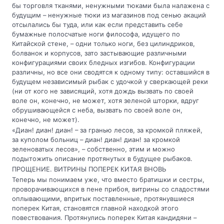
бы торговля тканями, ненужными тюками была налажена с
будущим – ненужные тюки из магазинов под сенью акаций
отсылались бы туда, или как если представить себе
бумажные полосчатые ноги философа, идущего по
Китайской стене, – одни только ноги, без цилиндриков,
болванок и корпусов, зато застывающие различными
конфигурациями своих бледных изгибов. Конфигурации
различны, но все они сводятся к одному типу: оставшийся в
будущем независимый рыбак с удочкой у сверкающей реки
(ни от кого не зависящий, хотя дождь вызвать по своей
воле он, конечно, не может, хотя зеленой шторки, вдруг
обрушивающейся с неба, вызвать по своей воле он,
конечно, не может).
«Диан! диан! диан! – за гранью лесов, за кромкой пляжей,
за куполом больниц – диан! диан! диан! за кромкой
зеленоватых лесов», – собственно, этим и можно
подытожить описание протянутых в будущее рыбаков.
ПРОЩЕНИЕ. ВИТРИНЫ ПОПЕРЕК КИТАЯ ВНОВЬ
Теперь мы понимаем уже, что вместо братишки и сестры,
проворачивающихся в пене прибоя, витрины со сладостями
оплывающими, впритык поставленные, протянувшиеся
поперек Китая, становятся главной находкой этого
повествования. Протянулись поперек Китая кандидяни –