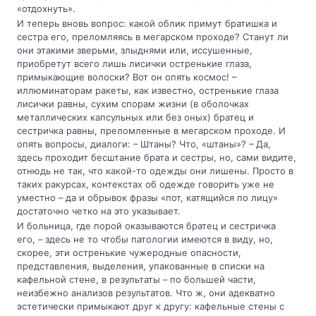
«отдохнуть».
И теперь вновь вопрос: какой облик примут братишка и
сестра его, преломляясь в мегарском проходе? Станут ли
они этакими зверьми, злыднями или, иссушенные,
приобретут всего лишь лисички остренькие глаза,
примыкающие волоски? Вот он опять космос! –
иллюминаторам ракеты, как известно, остренькие глаза
лисички равны, сухим спорам жизни (в оболочках
металлических капсульных или без оных) братец и
сестричка равны, преломленные в мегарском проходе. И
опять вопросы, диалоги: – Штаны? Что, «штаны»? – Да,
здесь проходит бесштание брата и сестры, но, сами видите,
отнюдь не так, что какой-то одежды они лишены. Просто в
таких ракурсах, контекстах об одежде говорить уже не
уместно – да и обрывок фразы «пот, катящийся по лицу»
достаточно четко на это указывает.
И больница, где порой оказываются братец и сестричка
его, – здесь не то чтобы патологии имеются в виду, но,
скорее, эти остренькие чужеродные опасности,
представления, выделения, упакованные в списки на
кафельной стене, в результаты – по большей части,
неизбежно анализов результатов. Что ж, они адекватно
эстетически примыкают друг к другу: кафельные стены с