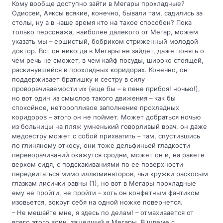
Кому вообще доступно зайти в Мегары прохладные?
Одиссеи, Аяксы всякие, конечно, бывали там, садились за
столы, ну а в наше время кто на такое способен? Пока
только персонажа, наиболее далекого от Мегар, можем
указать мы – ершистый, бобриком стриженный молодой
доктор. Вот он никогда в Мегары не зайдет, даже понять о
чем речь не сможет, в чем кайф посуды, широко стоящей,
раскинувшейся в прохладных коридорах. Конечно, он
поддерживает братишку и сестру в силу
проворачиваемости их (еще бы – в пене прибоя! ночью!),
но вот один из смыслов такого движения – как бы
спокойное, неторопливое заполнение прохладных
коридоров – этого он не поймет. Может добраться ночью
из больницы на пляж умненький говорливый врач, он даже
медсестру может с собой прихватить – там, спустившись
по глиняному откосу, они тоже дельфиньей гладкости
переворачиваний окажутся сродни, может он и, на ракете
верхом сидя, с подскакиваниями по ее поверхности
передвигаться мимо иллюминаторов, чьи кружки раскосым
глазкам лисички равны (1), но вот в Мегары прохладные
ему не пройти, не пройти – хоть он конфетным фантиком
изовьется, вокруг себя на одной ножке повернется.
– Не мешайте мне, я здесь по делам! – отмахивается от
всего этого воин, зашедший в Мегары. В шлеме с