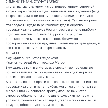
ЗИМНИЙ КИТАЙ. СТУЧАТ ВАЛЬКИ
Стучат вальки в зимнем Китае, пересеченном цепочкой
витрин через песчанистую степь – витрин с киданями (еще
сохраняющими свои острые края) и кандидянями (уже
слипшимися, оплывшими окончательно). Так эти витрины,
эти сладости будто переключают туда и обратно
проворачивание валиков брата и сестры в пене прибоя и
стук вальков зимний, ночной у рек и озер. (Такое
переключение морского в речное, бездумного
проворачивания – в сподручные, целеполагающие удары, и
все это сладостям благодаря краевым).
МЕГАРЫ
Ему удалось жениться на дочери
Феанта, который был тираном Мегар.
Ему удалось войти в Мегары, в спокойные прохладные
соцветия или листы, в серые стены, между которыми
покоится разложенная утварь.
А вот ведь вопрос: брат и сестра его, которые так истово
проворачиваются в пене прибоя, могут ли они попасть в
Мегары или их пенистое прокручивание на чистое
скифство обречено, на сплошные колесики по песку, а
упрямой, тяжеловесно стоящей утвари – глиняных чаш и
тому подобного – узнать им не дано.