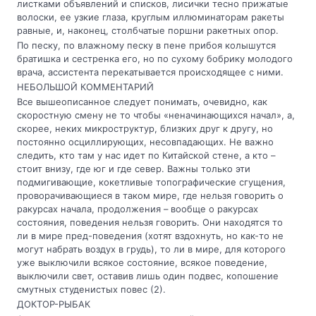
листками объявлений и списков, лисички тесно прижатые
волоски, ее узкие глаза, круглым иллюминаторам ракеты
равные, и, наконец, столбчатые поршни ракетных опор.
По песку, по влажному песку в пене прибоя колышутся
братишка и сестренка его, но по сухому бобрику молодого
врача, ассистента перекатывается происходящее с ними.
НЕБОЛЬШОЙ КОММЕНТАРИЙ
Все вышеописанное следует понимать, очевидно, как
скоростную смену не то чтобы «неначинающихся начал», а,
скорее, неких микроструктур, близких друг к другу, но
постоянно осциллирующих, несовпадающих. Не важно
следить, кто там у нас идет по Китайской стене, а кто –
стоит внизу, где юг и где север. Важны только эти
подмигивающие, кокетливые топографические сгущения,
проворачивающиеся в таком мире, где нельзя говорить о
ракурсах начала, продолжения – вообще о ракурсах
состояния, поведения нельзя говорить. Они находятся то
ли в мире пред-поведения (хотят вздохнуть, но как-то не
могут набрать воздух в грудь), то ли в мире, для которого
уже выключили всякое состояние, всякое поведение,
выключили свет, оставив лишь один подвес, копошение
смутных студенистых повес (2).
ДОКТОР-РЫБАК