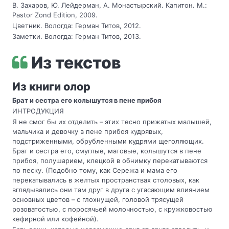
В. Захаров, Ю. Лейдерман, А. Монастырский. Капитон. М.:
Pastor Zond Edition, 2009.
Цветник. Вологда: Герман Титов, 2012.
Заметки. Вологда: Герман Титов, 2013.
Из текстов
Из книги олор
Брат и сестра его колышутся в пене прибоя
ИНТРОДУКЦИЯ
Я не смог бы их отделить – этих тесно прижатых малышей,
мальчика и девочку в пене прибоя кудрявых,
подстриженными, обрубленными кудрями щеголяющих.
Брат и сестра его, смуглые, матовые, колышутся в пене
прибоя, полушарием, клецкой в обнимку перекатываются
по песку. (Подобно тому, как Сережа и мама его
перекатывались в желтых пространствах столовых, как
вглядывались они там друг в друга с угасающим влиянием
основных цветов – с глохнущей, головой трясущей
розоватостью, с поросячьей молочностью, с кружковостью
кефирной или кофейной).