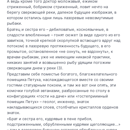
А ведь кроме того доктор моложавый, ежиком
стриженный, бобриком стриженный, ловит нечто на
берегу сверкающей реки, далекое будущее изображая, в
котором остались одни лишь лазоревые невозмутимые
рыбаки.
Братец и сестра его – дебиловатые, косноязычные, в
сладости влюбленные – гонят сюжет (в виде одного из его
завитков, точной крепкой скорлупкой встающего вдруг над
потоком) в лазоревую протяженность будущего, в его
промытое, остановленное «не охнуть, не вздохнуть», к
врачам-рыбакам, уже не имеющим никакой практики,
никаких занятий и возвышенно рыбу удящим погожим
сверкающим днем у реки (3).
Представим себе поместье богатого, благожелательного
помещика Петуха, наслаждающегося вместе со своими
гостями статуарным покоем, и там же вот они опять, эти
комочки голубой эвтаназии, разбросанные по столу в
конфигурациях «гости на даче» или «гостеприимный
помещик Петух» – геолог, инженер, знаток
накладывающихся слоев, столбчатых кристаллов орденов
знаток.
«Брат и сестра его, кудрявые в пене прибоя,
подстриженными, обрубленными кудрями щеголяющие...»
– там в лазоревом будущем остаются обрубленные кудри