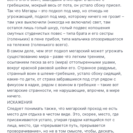
гребешком, мокрый весь от пота, он устало сбоку присел.
Так что Мегары – это подкоп под мир, но отнюдь не
угрожающий, подкоп под мир, которому ничего не грозит –
там уже выключили (никогда не включали) свет, там
остался лишь голый шнур, голый подвес копошения
смутных студенистых повес – типа брата и его сестры
(голеньких) в пене прибоя, типа мальчика опозорившегося
на тележке (голенького всего).
В самом деле, чем этот подкоп мегарский может угрожать
существованию мира – разве что легким трением,
осыпанием песка за его (мира) оттопыренными ушами,
вокруг красной раковой шейки его. Странное раздумье,
странный воин в шлеме-гребешке, устало сбоку сидящий,
какие-то дети, от страха забравшиеся под стул рядом с
фикусом в кадке, рядом с воином в гребешке – такие вот
мегарские странности, не нарушающие, впрочем, в мире
ничего.
ИСКАЖЕНИЯ
Следует понимать также, что мегарский проход не есть
место для отдыха в чистом виде. Это, скорее, место, где
присаживаются устало, утирая градом катящийся пот с
лица, место, где «прерывается путь, прерывается
проворачивание», но не в том смысле, чтобы, дескать,