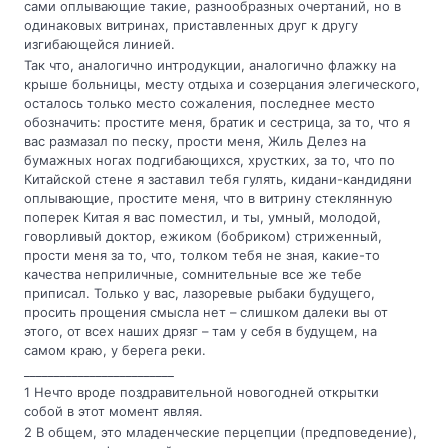
сами оплывающие такие, разнообразных очертаний, но в
одинаковых витринах, приставленных друг к другу
изгибающейся линией.
Так что, аналогично интродукции, аналогично флажку на
крыше больницы, месту отдыха и созерцания элегического,
осталось только место сожаления, последнее место
обозначить: простите меня, братик и сестрица, за то, что я
вас размазал по песку, прости меня, Жиль Делез на
бумажных ногах подгибающихся, хрустких, за то, что по
Китайской стене я заставил тебя гулять, кидани-кандидяни
оплывающие, простите меня, что в витрину стеклянную
поперек Китая я вас поместил, и ты, умный, молодой,
говорливый доктор, ежиком (бобриком) стриженный,
прости меня за то, что, толком тебя не зная, какие-то
качества неприличные, сомнительные все же тебе
приписал. Только у вас, лазоревые рыбаки будущего,
просить прощения смысла нет – слишком далеки вы от
этого, от всех наших дрязг – там у себя в будущем, на
самом краю, у берега реки.
_________________________
1 Нечто вроде поздравительной новогодней открытки
собой в этот момент являя.
2 В общем, это младенческие перцепции (предповедение),