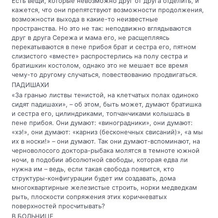
Есть вещи, которые невозможно друг от друга отделить, и
кажется, что они препятствуют возможности продолжения,
возможности выхода в какие-то неизвестные
пространства. Но это не так: неподвижно вглядываются
друг в друга Сережа и мама его, не расщепляясь
перекатываются в пене прибоя брат и сестра его, пятном
слизистого «вместе» распростерлись на полу сестра и
братишкин костолом, однако это не мешает все время
чему-то другому случаться, повествованию продвигаться.
ПАДИШАХИ
«За гранью листвы тенистой, на клетчатых полах одиноко
сидят падишахи», – об этом, быть может, думают братишка
и сестра его, цилиндриками, топчанчиками колышась в
пене прибоя. Они думают: «виноградники», они думают:
«хэ!», они думают: «карниз (бесконечных свисаний)», «а мы
их в носки!» – они думают. Так они думают-вспоминают, на
черноволосого доктора-рыбака молятся в темноте южной
ночи, в подобии абсолютной свободы, которая едва ли
нужна им – ведь, если такая свобода появится, кто
структуры-конфигурации будет им создавать, дома
многоквартирные железистые строить, норки медведкам
рыть, плоскости сопряжения этих коричневатых
поверхностей просчитывать?
В БОЛЬНИЦЕ