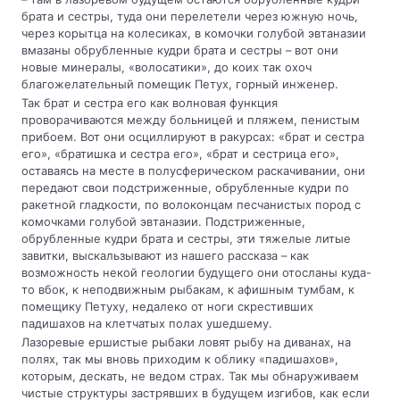
брата и сестры, туда они перелетели через южную ночь,
через корытца на колесиках, в комочки голубой эвтаназии
вмазаны обрубленные кудри брата и сестры – вот они
новые минералы, «волосатики», до коих так охоч
благожелательный помещик Петух, горный инженер.
Так брат и сестра его как волновая функция
проворачиваются между больницей и пляжем, пенистым
прибоем. Вот они осциллируют в ракурсах: «брат и сестра
его», «братишка и сестра его», «брат и сестрица его»,
оставаясь на месте в полусферическом раскачивании, они
передают свои подстриженные, обрубленные кудри по
ракетной гладкости, по волоконцам песчанистых пород с
комочками голубой эвтаназии. Подстриженные,
обрубленные кудри брата и сестры, эти тяжелые литые
завитки, выскальзывают из нашего рассказа – как
возможность некой геологии будущего они отосланы куда-
то вбок, к неподвижным рыбакам, к афишным тумбам, к
помещику Петуху, недалеко от ноги скрестивших
падишахов на клетчатых полах ушедшему.
Лазоревые ершистые рыбаки ловят рыбу на диванах, на
полях, так мы вновь приходим к облику «падишахов»,
которым, дескать, не ведом страх. Так мы обнаруживаем
чистые структуры застрявших в будущем изгибов, как если