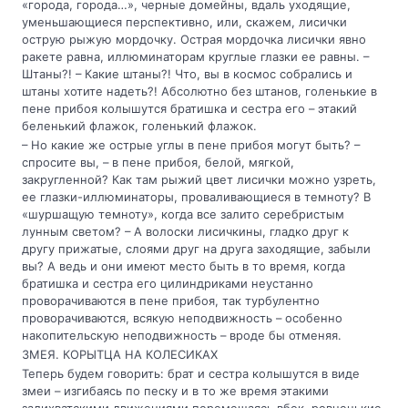
«города, города…», черные домейны, вдаль уходящие,
уменьшающиеся перспективно, или, скажем, лисички
острую рыжую мордочку. Острая мордочка лисички явно
ракете равна, иллюминаторам круглые глазки ее равны. –
Штаны?! – Какие штаны?! Что, вы в космос собрались и
штаны хотите надеть?! Абсолютно без штанов, голенькие в
пене прибоя колышутся братишка и сестра его – этакий
беленький флажок, голенький флажок.
– Но какие же острые углы в пене прибоя могут быть? –
спросите вы, – в пене прибоя, белой, мягкой,
закругленной? Как там рыжий цвет лисички можно узреть,
ее глазки-иллюминаторы, проваливающиеся в темноту? В
«шуршащую темноту», когда все залито серебристым
лунным светом? – А волоски лисичкины, гладко друг к
другу прижатые, слоями друг на друга заходящие, забыли
вы? А ведь и они имеют место быть в то время, когда
братишка и сестра его цилиндриками неустанно
проворачиваются в пене прибоя, так турбулентно
проворачиваются, всякую неподвижность – особенно
накопительскую неподвижность – вроде бы отменяя.
ЗМЕЯ. КОРЫТЦА НА КОЛЕСИКАХ
Теперь будем говорить: брат и сестра колышутся в виде
змеи – изгибаясь по песку и в то же время этакими