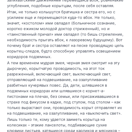
залихватскими движениями перемещаясь вбок, ровненькие
углубления, подобные корытцам, после себя оставляя.
Итак, не только колышутся братишка и сестра его, но с
усилием еще и перемещаются куда-то вбок. Не только,
значит, «костолом» ими овладел (больничное сознание,
коротко ежиком молодой доктор стриженный), но и
«таинственный причал» ими овладел (то бишь стремление,
необходимость прыгать вбок, к лазоревому будущему). Вот
почему брат и сестра оставляют на песке проводящую цепь
корытец-следов, будто способную управлять освещением
коридоров подземных.
А тем временем мудрая змея, черная змея смотрит на эту
дырочную, корытчатую проводимость, на этот ток
разреженный, включающий свет, выключающий свет,
отправляющий на подвешивание, на озалупливание
разбитных кучерявых повес. Да, дети, шлявшиеся в
подземных коридорах или шлявшиеся с корнет-а-
пистонами на плечах, без семьи, или присаживавшиеся в
страхе под фикусом в кадке, под стулом, под столом – как
только вырастают они, проводимость корыт отправляет их
на подвешивание, на озалупливание, на «выключить свет».
Лишь только те, кому удается заиметь корытца на
колесиках – этакие ланселоты, подбивающие сухие
клювики листьев, катящиеся среди карликов и мясников –