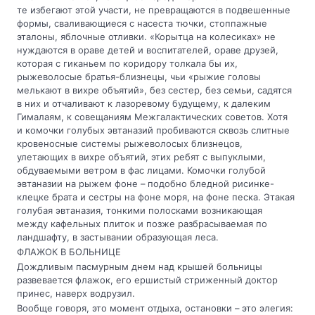
те избегают этой участи, не превращаются в подвешенные
формы, сваливающиеся с насеста тючки, стоппажные
эталоны, яблочные отливки. «Корытца на колесиках» не
нуждаются в ораве детей и воспитателей, ораве друзей,
которая с гиканьем по коридору толкала бы их,
рыжеволосые братья-близнецы, чьи «рыжие головы
мелькают в вихре объятий», без сестер, без семьи, садятся
в них и отчаливают к лазоревому будущему, к далеким
Гималаям, к совещаниям Межгалактических советов. Хотя
и комочки голубых эвтаназий пробиваются сквозь слитные
кровеносные системы рыжеволосых близнецов,
улетающих в вихре объятий, этих ребят с выпуклыми,
обдуваемыми ветром в фас лицами. Комочки голубой
эвтаназии на рыжем фоне – подобно бледной рисинке-
клецке брата и сестры на фоне моря, на фоне песка. Этакая
голубая эвтаназия, тонкими полосками возникающая
между кафельных плиток и позже разбрасываемая по
ландшафту, в застывании образующая леса.
ФЛАЖОК В БОЛЬНИЦЕ
Дождливым пасмурным днем над крышей больницы
развевается флажок, его ершистый стриженный доктор
принес, наверх водрузил.
Вообще говоря, это момент отдыха, остановки – это элегия: