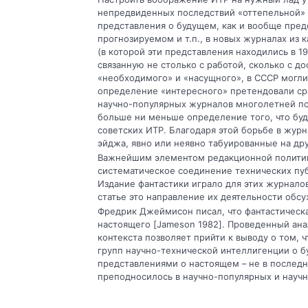
непредвиденных последствий «оттепельной» 
представления о будущем, как и вообще пре
прогнозируемом и т.п., в новых журналах из
(в которой эти представления находились в 
связанную не столько с работой, сколько с до
«необходимого» и «насущного», в СССР могли
определение «интересного» претендовали ср
научно-популярных журналов многолетней под
больше ни меньше определение того, что бу
советских ИТР. Благодаря этой борьбе в жур
эйджа, явно или неявно табуированные на дру
Важнейшим элементом редакционной политик
систематическое соединение технических пуб
Издание фантастики играло для этих журналов
статье это направление их деятельности обс
Фредрик Джеймисон писал, что фантастическа
настоящего [Jameson 1982]. Проведенный ан
контекста позволяет прийти к выводу о том, 
групп научно-технической интеллигенции о б
представлениями о настоящем – не в последн
преподносилось в научно-популярных и научно