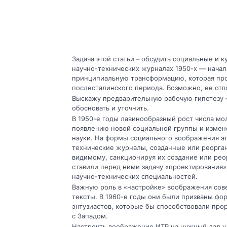
Задача этой статьи – обсудить социальные и 
научно-технических журналах 1950-х — начала
принципиальную трансформацию, которая про
послесталинского периода. Возможно, ее отл
Выскажу предварительную рабочую гипотезу –
обосновать и уточнить.
В 1950-е годы лавинообразный рост числа мо
появлению новой социальной группы и измен
науки. На формы социального воображения эт
технические журналы, созданные или реорган
видимому, санкционируя их создание или ре
ставили перед ними задачу «проектирования
научно-технических специальностей.
Важную роль в «настройке» воображения сове
тексты. В 1960-е годы они были призваны ф
энтузиастов, которые бы способствовали про
с Западом.
Настроить воображение ИТР на нужный лад у 