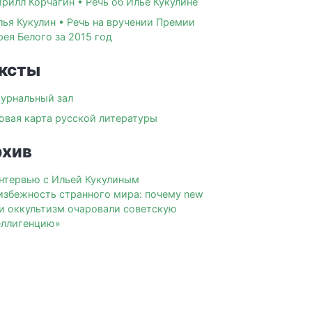
ирилл Корчагин • Речь об Илье Кукулине
лья Кукулин • Речь на вручении Премии
ея Белого за 2015 год
ксты
урнальный зал
овая карта русской литературы
хив
нтервью с Ильей Кукулиным
избежность странного мира: почему new
 и оккультизм очаровали советскую
еллигенцию»