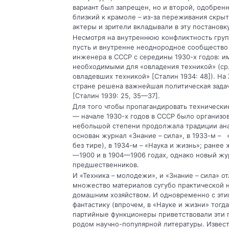
вариант был запрещен, но и второй, одобре
близкий к крамоле – из-за переживания скры
актеры и зрители вкладывали в эту постановк
Несмотря на внутреннюю конфликтность групп
пусть и внутренне неоднородное сообщество 
инженера в СССР с середины 1930-х годов: 
необходимыми для «овладения техникой» (ср. 
овладевших техникой» [Сталин 1934: 48]). На X
стране решена важнейшая политическая зада
[Сталин 1939: 25, 35—37].
Для того чтобы пропагандировать технические
— начале 1930-х годов в СССР было организо
небольшой степени продолжала традиции ана
основан журнал «Знание – сила», в 1933-м –
без тире), в 1934-м – «Наука и жизнь»; ране
—1900 и в 1904—1906 годах, однако новый жу
предшественников.
И «Техника – молодежи», и «Знание – сила» 
множество материалов сугубо практической н
домашним хозяйством. И одновременно с этим
фантастику (впрочем, в «Науке и жизни» тогд
партийные функционеры приветствовали эти п
родом научно-популярной литературы. Извест