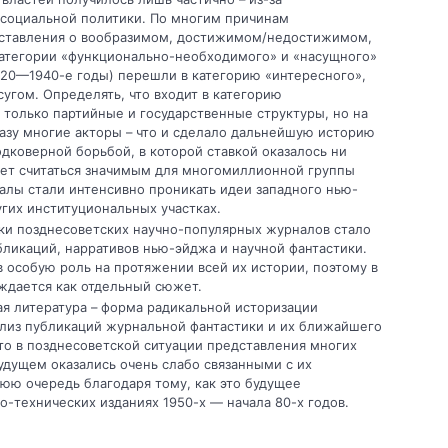
социальной политики. По многим причинам
дставления о вообразимом, достижимом/недостижимом,
 категории «функционально-необходимого» и «насущного»
1920—1940-е годы) перешли в категорию «интересного»,
сугом. Определять, что входит в категорию
 только партийные и государственные структуры, но на
азу многие акторы – что и сделало дальнейшую историю
коверной борьбой, в которой ставкой оказалось ни
дет считаться значимым для многомиллионной группы
налы стали интенсивно проникать идеи западного нью-
гих институциональных участках.
и позднесоветских научно-популярных журналов стало
ликаций, нарративов нью-эйджа и научной фантастики.
 особую роль на протяжении всей их истории, поэтому в
уждается как отдельный сюжет.
я литература – форма радикальной историзации
ализ публикаций журнальной фантастики и их ближайшего
что в позднесоветской ситуации представления многих
удущем оказались очень слабо связанными с их
юю очередь благодаря тому, как это будущее
-технических изданиях 1950-х — начала 80-х годов.