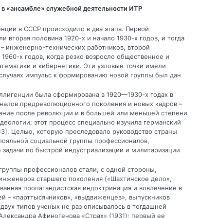
 в «ансамбле» служебной деятельности ИТР
ции в СССР происходило в два этапа. Первой
и вторая половина 1920-х и начало 1930-х годов, и тогда
 – инженерно-технических работников, второй
 1960-х годов, когда резко возросло общественное и
атематики и кибернетики. Эти узловые точки имели
 случаях импульс к формированию новой группы был дан
ллигенции была сформирована в 1920—1930-х годах в
налов предреволюционного поколения и новых кадров –
ание после революции и в большей или меньшей степени
еологии; этот процесс специально изучила германский
3]. Целью, которую преследовало руководство страны
 лояльной социальной группы профессионалов,
 задачи по быстрой индустриализации и милитаризации
руппы профессионалов стали, с одной стороны,
 инженеров старшего поколения («Шахтинское дело»,
рованная пропагандистская индоктринация и вовлечение в
й – «парттысячников», «выдвиженцев», выпускников
вух типов ученых не раз описывалось в тогдашней
Александра Афиногенова «Страх» (1931); первый ее