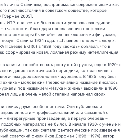
нный лично Сталиным, воспринимался современниками как
того противостояния в советском обществе, которое
у [Серман 2005].
ы ИТР, она все же была конституирована как единое,
– в частности, благодаря прославлению профессии
именно инженеры были объявлены ключевыми фигурами,
лозунг Сталина 1934 года: «…Главное теперь – в людях,
VIII съезде ВКП(б) в 1939 году «вождь» объявил, что в
ча: сформирована новая, лояльная режиму интеллигенция
 знания и способствовать росту этой группы, еще в 1920-х
вано издание тематической периодики, которая лишь в
логичных дореволюционных журналов. В 1925 году был
 «Техника – молодежи» (первоначально название писалось
е журналы под названием «Наука и жизнь» выходили в 1890
рнал лишь в очень малой степени напоминал своих
отличались двумя особенностями. Они публиковали
аправленности – профессиональной или связанной с
 – литературные произведения, в первую очередь –
а подобных материалов не было). В начале 1930-х ученые и
убликации, так как считали фантастические произведения
ный советский физик Яков Дорфман (1898—1974), автор