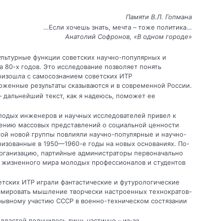
Памяти В.Л. Гопмана
…Если хочешь знать, мечта – тоже политика…
Анатолий Софронов, «В одном городе»
культурные функции советских научно-популярных и
 80-х годов. Это исследование позволяет понять
изошла с самосознанием советских ИТР
оженные результаты сказываются и в современной России.
 дальнейший текст, как я надеюсь, поможет ее
лодых инженеров и научных исследователей привел к
ению массовых представлений о социальной ценности
ой новой группы повлияли научно-популярные и научно-
изованные в 1950—1960-е годы на новых основаниях. По-
организацию, партийные администраторы первоначально
» жизненного мира молодых профессионалов и студентов
тских ИТР играли фантастические и футурологические
ормировать мышление творчески настроенных технократов-
рывному участию СССР в военно-техническом состязании
властей получилось лишь частично – из-за