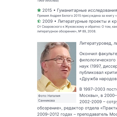
1969 (Москва)
2015 • Гуманитарные исследовани
Премия Андрея Белого 2015 присуждена за книгу
2009 • Литературные проекты и кр
От Сваровского к Жуковскому и обратно: О том, ка
литературное обозрение», № 89, 2008.
Литературовед, л
Окончил факульте
филологического 
наук (1997, диссе
публиковал крити
«Дружба народов»
В 1997­–2003 пос
Москвы», в 2000–2
Фото: Наталия
Санникова
2002-2009 – сотр
обозрение», редактор отдела «Практи
2009–2012 годах – преподаватель Мо