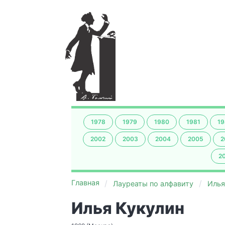
1978
1979
1980
1981
19
2002
2003
2004
2005
2
2
Главная
Лауреаты по алфавиту
Илья
Илья Кукулин