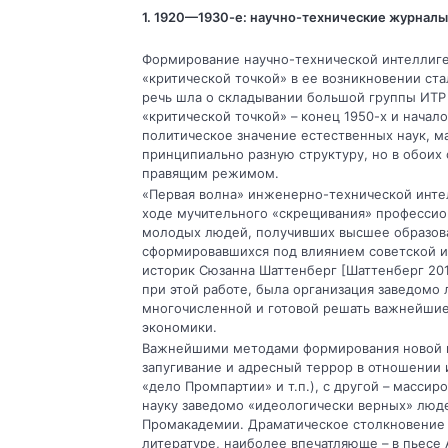
1. 1920—1930-е: научно-технические журналы
Формирование научно-технической интеллиген
«критической точкой» в ее возникновении стал
речь шла о складывании большой группы ИТР
«критической точкой» – конец 1950-х и начало
политическое значение естественных наук, м
принципиально разную структуру, но в обоих
правящим режимом.
«Первая волна» инженерно-технической инте
ходе мучительного «скрещивания» профессио
молодых людей, получивших высшее образов
сформировавшихся под влиянием советской ид
историк Сюзанна Шаттенберг [Шаттенберг 201
при этой работе, была организация заведомо
многочисленной и готовой решать важнейшие
экономики.
Важнейшими методами формирования новой г
запугивание и адресный террор в отношении
«дело Промпартии» и т.п.), с другой – масси
науку заведомо «идеологически верных» люде
Промакадемии. Драматическое столкновение д
литературе, наиболее впечатляюще – в пьесе 