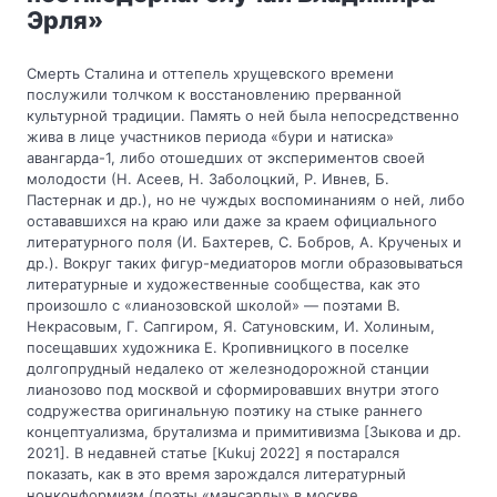
Эрля»
Смерть Сталина и оттепель хрущевского времени
послужили толчком к восстановлению прерванной
культурной традиции. Память о ней была непосредственно
жива в лице участников периода «бури и натиска»
авангарда-1, либо отошедших от экспериментов своей
молодости (Н. Асеев, Н. Заболоцкий, Р. Ивнев, Б.
Пастернак и др.), но не чуждых воспоминаниям о ней, либо
остававшихся на краю или даже за краем официального
литературного поля (И. Бахтерев, С. Бобров, А. Крученых и
др.). Вокруг таких фигур-медиаторов могли образовываться
литературные и художественные сообщества, как это
произошло с «лианозовской школой» — поэтами В.
Некрасовым, Г. Сапгиром, Я. Сатуновским, И. Холиным,
посещавших художника Е. Кропивницкого в поселке
долгопрудный недалеко от железнодорожной станции
лианозово под москвой и сформировавших внутри этого
содружества оригинальную поэтику на стыке раннего
концептуализма, брутализма и примитивизма [Зыкова и др.
2021]. В недавней статье [Kukuj 2022] я постарался
показать, как в это время зарождался литературный
нонконформизм (поэты «мансарды» в москве,