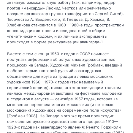
активную изыскательную работу (как, например, лидер
поэтов «мансарды» Леонид Чертков или значительно
позднее организатор группы трансфуристов Сергей Сигей).
Творчество А. Введенского, В. Гнедова, Д. Хармса, В.
Хлебникова становится в 1960—1980-е годы пространством
консолидации авторов и исследователей с общим
«генетическим кодом», и их личные эксперименты
происходят в форме реактуализации авангарда-1.
Вместе с тем с конца 1950-х годов в СССР начинает
поступать информация об актуальных художественных
процессах на Западе. Художник Михаил Гробман, введший
в оборот термин «второй русский авангард» как
обозначение для круга из тридцати левых московских
художников 1960—1970-х годов (так называемый
героический период), писал, что «организующим толчком
явилась международная выставка на фестивале молодежи
и студентов в августе — сентябре 1957 года», которая «в
мгновение перенесла многих московских (и не только
московских) художников на современное поле искусства»
[Гробман 2008]. На Западе в это же время происходит
осмысление русского художественного процесса 1910—
1920-х годов как авангардного явления: Ренато Поджиоли
включает в свою книгу «Теория искусства авангарда» (1962)