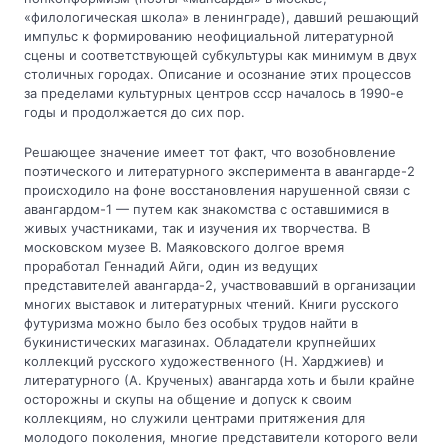
«филологическая школа» в ленинграде), давший решающий
импульс к формированию неофициальной литературной
сцены и соответствующей субкультуры как минимум в двух
столичных городах. Описание и осознание этих процессов
за пределами культурных центров ссср началось в 1990-е
годы и продолжается до сих пор.
Решающее значение имеет тот факт, что возобновление
поэтического и литературного эксперимента в авангарде-2
происходило на фоне восстановления нарушенной связи с
авангардом-1 — путем как знакомства с оставшимися в
живых участниками, так и изучения их творчества. В
московском музее В. Маяковского долгое время
проработал Геннадий Айги, один из ведущих
представителей авангарда-2, участвовавший в организации
многих выставок и литературных чтений. Книги русского
футуризма можно было без особых трудов найти в
букинистических магазинах. Обладатели крупнейших
коллекций русского художественного (Н. Харджиев) и
литературного (А. Крученых) авангарда хоть и были крайне
осторожны и скупы на общение и допуск к своим
коллекциям, но служили центрами притяжения для
молодого поколения, многие представители которого вели