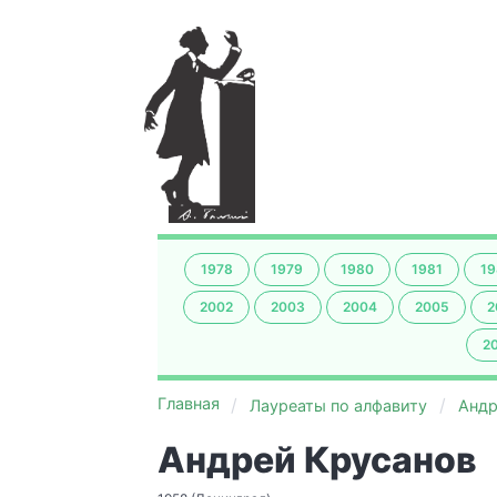
1978
1979
1980
1981
19
2002
2003
2004
2005
2
2
Главная
Лауреаты по алфавиту
Андр
Андрей Крусанов