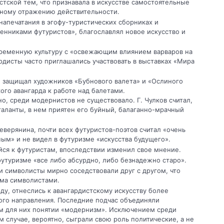
стской тем, что признавала в искусстве самостоятельные
азному отражению действительности.
 напечатания в эгофу-туристических сборниках и
нниками футуристов», благославлял новое искусство и
временную культуру с «освежающим влиянием варваров на
рдисты часто приглашались участвовать в выставках «Мира
и защищал художников «Бубнового валета» и «Ослиного
ого авангарда к работе над балетами.
, среди модернистов не существовало. Г. Чулков считал,
 таланты, в нем приятен его буйный, балаганно-мрачный
Северянина, почти всех футуристов-поэтов считал «очень
м» и не видел в футуризме «искусства будущего».
йся к футуристам, впоследствии изменил свое мнение.
футуризме «все либо абсурдно, либо безнадежно старо».
 символисты мирно соседствовали друг с другом, что
зма символистами.
ду, отнеслись к авангардистскому искусству более
ого направления. Последние подчас объединяли
ом для них понятии «модернизм». Исключением среди
м случае, вероятно, сыграли свою роль политические, а не