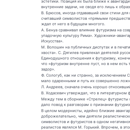
эстетики. Позиция их была ближе к авангарди
внутренние задачи, не сводя его лишь к обр
В. Брюсов, иногда отдававший свои стихи для
считавший символистов «прямыми предшестве
ждал от него в будущем многого.
А. Бенуа сравнивал влияние футуризма на со
упадочную культуру Рима». Художники-аванга
Искусства».
М. Волошин на публичных диспутах и в печат
хвоста». С. Дягилев привлекал деятелей русск
Единодушного отношения к футуризму, конечно
что «футуризм внутренне пуст, но в нем есть
задор».
Ф. Сологуб, как ни странно, за исключением 
мало одаренными и путь их совершенно ложны
Л. Андреев, сначала очень хорошо относивши
В. Ходасевич утверждал, что в литературном 
Между тем в сборнике «Стрелец» футуристы и
дало повод к разговорам о признании футури
В целом модернисты, идейно близкие авангар
доброжелательно, чем деятели реалистическ
символистов и футуристов в одном негативн
реалистов являлся М. Горький. Впрочем, в это