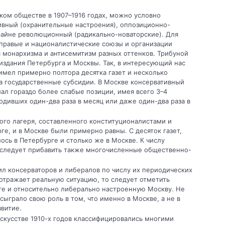
ком обществе в 1907–1916 годах, можно условно
тивный (охранительные настроения), оппозиционно-
айне революционный (радикально-новаторские). Для
 правые и националистические союзы и организации
я монархизма и антисемитизм разных оттенков. Трибуной
здания Петербурга и Москвы. Так, в интересующий нас
имел примерно полтора десятка газет и несколько
а государственные субсидии. В Москве консервативный
мал гораздо более слабые позиции, имея всего 3–4
одивших один-два раза в месяц или даже один-два раза в
го лагеря, составленного конституционалистами и
ге, и в Москве были примерно равны. С десяток газет,
ось в Петербурге и столько же в Москве. К числу
 следует прибавить также многочисленные общественно-
ил консерваторов и либералов по числу их периодических
, отражает реальную ситуацию, то следует отметить
ге и относительно либерально настроенную Москву. Не
ыграло свою роль в том, что именно в Москве, а не в
витие.
искусстве 1910-х годов классифицировались многими