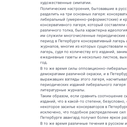
художественные симпатии.
Политические настроения, бытовавшие в русс
разделить на три основных лагеря: консерва
либеральный (умеренно-реформистские) и кр
консервативного лагеря, который составляли
различного толка, была характерна идеологи
им служили многочисленные периодические и
период в Петербурге консервативный лагерь 
журналов, многие из которых существовали н
лагерь, судя по количеству его изданий, зани
ежедневные газеты и несколько листков, вых
год.
В то же время силы оппозиционно-либерально
демократами различной окраски, и в Петербур
выражавших взгляды этого лагеря, насчитывал
периодических изданий либерального лагеря
литературные журналы.
Таким образом, если сравнить соотношение с
изданий, что в какой-то степени, безусловно
некоторое засилье консерваторов в Петербур
исключено, что подобное распределение сил с
Петербурге авангард получил более яркое раз
В то же время различные течения в русском 