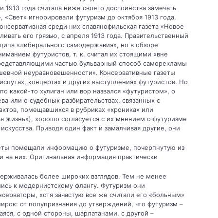
 1913 года считала ниже своего достоинства замечать
, «Свет» игнорировали футуризм до октября 1913 года,
онсервативная среди них славянофильская газета «Новое
ливать его грязью, с апреля 1913 года. Правительственный
ципа «либерального самодержавия», но в обзоре
ниманием футуристов, т. к. считал их стоящими «вне
представляющими частью бульварный способ саморекламы
ушевной неуравновешенности». Консервативные газеты
испутах, концертах и других выступлениях футуристов. Но
что какой-то хулиган или вор назвался «футуристом», о
ва или о судебных разбирательствах, связанных с
актов, помещавшихся в рубриках «хроника» или
я жизнь»), хорошо согласуется с их мнением о футуризме
искусства. Приводя один факт и замалчивая другие, они
зеты помещали информацию о футуризме, почерпнутую из
лки на них. Оригинальная информация практически
держивалась более широких взглядов. Тем не менее
лись к модернистскому флангу. Футуризм они
нсерваторы, хотя зачастую все же считали его «больным»
ирок: от полупризнания до утверждений, что футуризм –
аяся, с одной стороны, шарлатанами, с другой –