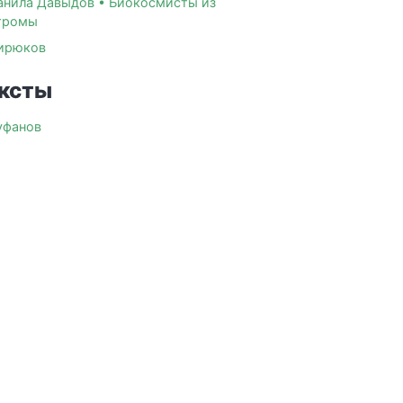
анила Давыдов • Биокосмисты из
тромы
ирюков
ксты
уфанов