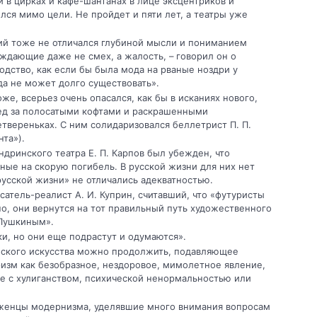
и в цирках и кафе-шантанах в лице эксцентриков и
елся мимо цели. Не пройдет и пяти лет, а театры уже
ий тоже не отличался глубиной мысли и пониманием
ждающие даже не смех, а жалость, – говорил он о
родство, как если бы была мода на рваные ноздри у
да не может долго существовать».
же, всерьез очень опасался, как бы в исканиях нового,
след за полосатыми кофтами и раскрашенными
твереньках. С ним солидаризовался беллетрист П. П.
та»).
дринского театра Е. П. Карпов был убежден, что
ные на скорую погибель. В русской жизни для них нет
русской жизни» не отличались адекватностью.
сатель-реалист А. И. Куприн, считавший, что «футуристы
о, они вернутся на тот правильный путь художественного
 Пушкиным».
и, но они еще подрастут и одумаются».
еского искусства можно продолжить, подавляющее
ризм как безобразное, нездоровое, мимолетное явление,
е с хулиганством, психической ненормальностью или
рженцы модернизма, уделявшие много внимания вопросам