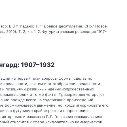
ор: В 3 т. Издано: Т. 1: Боевое десятилетие. СПб.: Новое
.: 2010). Т. 2, кн. 1, 2: Футуристическая революция 1917–
.
ангард: 1907–1932
увший на первый план вопросы формы, сделав их
я реальности, а затем и от отображения реальности
ми и позициями различных идейно-художественных
реломляла одни и те же факты. Приверженцы «старого»
мание прежде всего на содержание произведений
вое формирующееся движение, но, когда игнорировать его
лись о футуризме крайне резко и непрозорливо.
автор пьес и рассказов Г. Г. Ге в своих высказываниях
оторый относится к сфере исключительно коммерческой