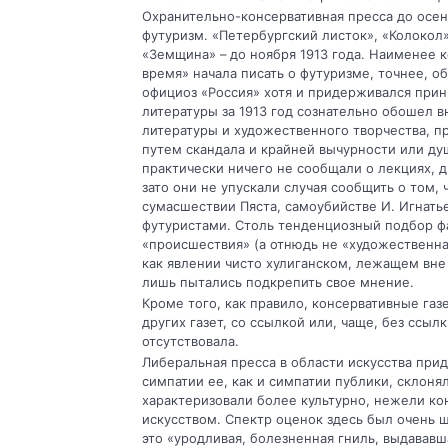
Охранительно-консервативная пресса до осени
футуризм. «Петербургский листок», «Колокол»
«Земщина» – до ноября 1913 года. Наименее к
время» начала писать о футуризме, точнее, об
официоз «Россия» хотя и придерживался прин
литературы за 1913 год сознательно обошел в
литературы и художественного творчества, 
путем скандала и крайней вычурности или д
практически ничего не сообщали о лекциях, д
зато они не упускали случая сообщить о том, 
сумасшествии Пяста, самоубийстве И. Игнатье
футуристами. Столь тенденциозный подбор ф
«происшествия» (а отнюдь не «художественна
как явлении чисто хулиганском, лежащем вне 
лишь пытались подкрепить свое мнение.
Кроме того, как правило, консервативные га
других газет, со ссылкой или, чаще, без ссы
отсутствовала.
Либеральная пресса в области искусства при
симпатии ее, как и симпатии публики, склоня
характеризовали более культурно, нежели ко
искусством. Спектр оценок здесь был очень ш
это «уродливая, болезненная гниль, выдававш