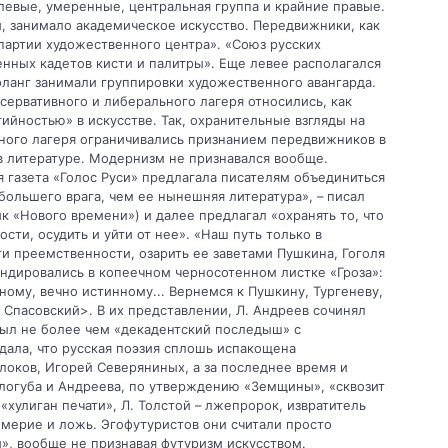
левые, умеренные, центральная группа и крайние правые.
и, занимало академическое искусство. Передвижники, как
партии художественного центра». «Союз русских
нных кадетов кисти и палитры». Еще левее располагался
фланг занимали группировки художественного авангарда.
сервативного и либерального лагеря относились, как
ийностью» в искусстве. Так, охранительные взгляды на
вного лагеря ограничивались признанием передвижников в
в литературе. Модернизм не признавался вообще.
 газета «Голос Руси» предлагала писателям объединиться
большего врага, чем ее нынешняя литература», – писал
ик «Нового времени») и далее предлагал «охранять то, что
сти, осудить и уйти от нее». «Наш путь только в
ти преемственности, озарить ее заветами Пушкина, Гоголя
андировались в копеечном черносотенном листке «Гроза»:
ому, вечно истинному... Вернемся к Пушкину, Тургеневу,
 Спасовский>. В их представлении, Л. Андреев сочинял
 был не более чем «декадентский последыш» с
ала, что русская поэзия сплошь испакощена
оков, Игорей Северяниных, а за последнее время и
логуба и Андреева, по утверждению «Земщины», «сквозит
«хулиган печати», Л. Толстой – лжепророк, извратитель
емерие и ложь. Эгофутуристов они считали просто
, вообще не признавая футуризм искусством.