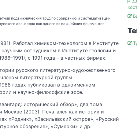
Д
Кос
Б
етний подвижнический труд по собиранию и систематизации
русского авангарда как одного из важнейших феноментов
Те
1981). Работал химиком-технологом в Институте
Т
и научным сотрудником в Институте геологии и
86–1991), с 1991 года – в частных фирмах.
стории русского литературно-художественного
 членом литературной группы
–1988 годах публиковал в одноименном
ории и научно-философские эссе.
авангард: исторический обзор», два тома
и Москве (2003). Печатался как историк и
хах «Родник», «Васильевский остров», «Русский
атурное обозрение», «Сумерки» и др.