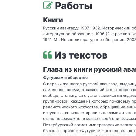
Работы
Книги
Русский авангард: 1907–1932. Исторический обз
литературное обозрение. 1996 (2-е расшир. изд
1921. М.: Новое литературное обозрение, 2003
Из текстов
Глава из книги русский ав
Футуризм и общество
С первых же шагов русский авангард, выдвин
самодовлеющими, отказавшийся от копировани
вообще, столкнулся с устоявшимися взгляда
группировок, каждая из которых по-своему п
реалистического искусства, обращавшие вни
искусства, сначала старались не замечать но
стало невозможно, в массе своей они высказа
Петербургский артист императорских театров, 
был категоричен: «Футуризм – это плевел, к