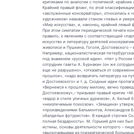
критиками по аналогии с политикой: крайние 
Крайний правый фланг, по этой классификаци
«заслуженные консерваторы», относились к «
художников» называли станом «левых и умере
«Мир искусства», и, наконец, крайний левый 
При этом симпатии периодической печати кон
правило, к явлениям с соответствующей «парт
искусство и литературу деятелей консервати
живописи и Пушкина, Гоголя, Достоевского – 
Например, националистическая петербургская
под знаменем «русской идеи». «Нет у России 
сотрудник газеты А. Бурнакин (он же сотрудн
еще не разрушено», «отказаться от современно
прошлое», «надо возвратить литературу на пу
и Достоевского» и т. д. Сходные идеи пропаг
«Вернемся к прошлому милому, вечно праведн
Достоевскому»,– призывал правый критик <М.
«вздор в стиле уличных дурачков», А. Белый
«неизлечимым психозом». «Земщина» утвержд
«произведениями Бальмонтов, Александров Бл
обалделых футуристов». В каждой строчке Со
полная бездарность». М. Горький для них был 
истины, основы деятельности которого – лиц
«выскочившими из психиатрической больницы»