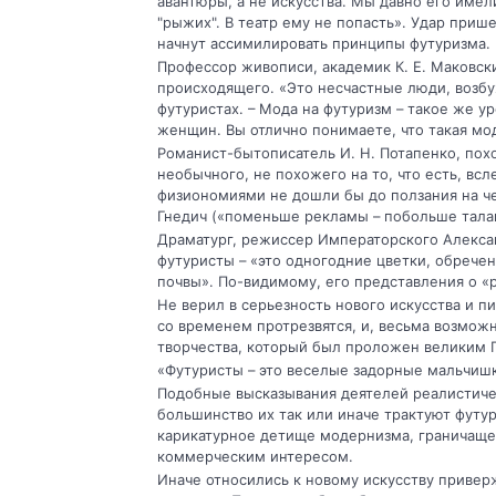
авантюры, а не искусства. Мы давно его имел
"рыжих". В театр ему не попасть». Удар приш
начнут ассимилировать принципы футуризма.
Профессор живописи, академик К. Е. Маковск
происходящего. «Это несчастные люди, возбу
футуристах. – Мода на футуризм – такое же у
женщин. Вы отлично понимаете, что такая мо
Романист-бытописатель И. Н. Потапенко, похо
необычного, не похожего на то, что есть, в
физиономиями не дошли бы до ползания на че
Гнедич («поменьше рекламы – побольше талан
Драматург, режиссер Императорского Алексан
футуристы – «это одногодние цветки, обречен
почвы». По-видимому, его представления о «
Не верил в серьезность нового искусства и пи
со временем протрезвятся, и, весьма возможн
творчества, который был проложен великим
«Футуристы – это веселые задорные мальчишк
Подобные высказывания деятелей реалистич
большинство их так или иначе трактуют футу
карикатурное детище модернизма, граничаще
коммерческим интересом.
Иначе относились к новому искусству приве