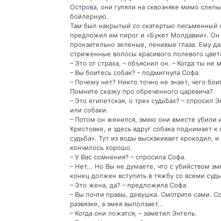
Острова, они гуляли на сквозняке мимо слепы
бойлерную.
Там был накрытый со скатертью письменный с
предложил им пирог и «Букет Молдавии». Он 
пронзительно зеленые, ленивые глаза. Ему д
стриженные волосы красивого полевого цвет
– Это от страха, – объяснил он. – Когда ты н
– Вы боитесь собак? – подмигнула Софа.
– Почему нет? Никто точно не знает, чего боит
Помните сказку про обреченного царевича?
– Это египетская, о трех судьбах? – спросил Э
или собаки.
– Потом он женился, змею они вместе убили и
Крестовке, и здесь вдруг собака поднимает к
судьба». Тут из воды выскакивает крокодил, и
кончилось хорошо.
– У Вас сомнения? – спросила Софа.
– Нет... Но Вы не думаете, что с убийством з
конец должен вступить в тяжбу со всеми судь
– Это жена, да? – предложила Софа.
– Вы почти правы, девушка. Смотрите сами. Со
развязке, а змея выползает...
– Когда они ложатся, – заметил Энгель.