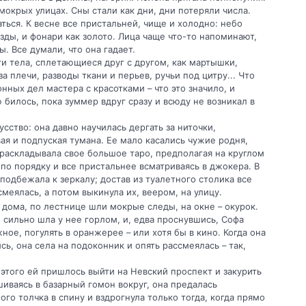
мокрых улицах. Сны стали как дни, дни потеряли числа.
ться. К весне все пристальней, чище и холодно: небо
зды, и фонари как золото. Лица чаще что-то напоминают,
ы. Все думали, что она гадает.
ти тела, сплетающиеся друг с другом, как мартышки,
за плечи, разводы ткани и перьев, ручьи под цитру... Что
нных дел мастера с красотками – что это значило, и
 билось, пока зуммер вдруг сразу и всюду не возникал в
сство: она давно научилась дергать за ниточки,
вая и подпуская тумана. Ее мало касались чужие родня,
 раскладывала свое большое таро, предполагая на круглом
по порядку и все пристальнее всматриваясь в джокера. В
подбежала к зеркалу; достав из туалетного столика все
смеялась, а потом выкинула их, веером, на улицу.
дома, по лестнице шли мокрые следы, на окне – окурок.
 сильно шла у нее горлом, и, едва проснувшись, Софа
ое, погулять в оранжерее – или хотя бы в кино. Когда она
ь, она села на подоконник и опять рассмеялась – так,
 этого ей пришлось выйти на Невский проспект и закурить
шиваясь в базарный гомон вокруг, она предалась
о толчка в спину и вздрогнула только тогда, когда прямо