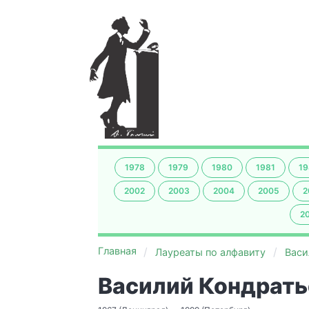
1978
1979
1980
1981
19
2002
2003
2004
2005
2
2
Главная
Лауреаты по алфавиту
Васи
Василий Кондрать