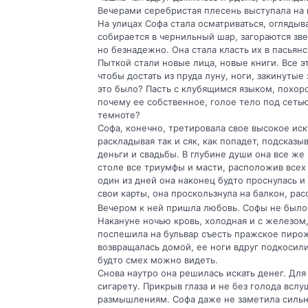
Вечерами серебристая плесень выступала на 
На улицах Софа стала осматриваться, оглядыва
собирается в чернильный шар, загораются зве
но безнадежно. Она стала класть их в пасьянс
Пыткой стали новые лица, новые книги. Все э
чтобы достать из пруда луну, ноги, закинутые 
это было? Пасть с клубящимся языком, похоро
почему ее собственное, голое тело под сетью
темноте?
Софа, конечно, третировала свое высокое иску
раскладывая так и сяк, как попадет, подсказы
деньги и свадьбы. В глубине души она все же
столе все триумфы и масти, расположив всех 
один из дней она наконец будто проснулась и 
свои карты, она проскользнула на балкон, рас
Вечером к ней пришла любовь. Софы не было 
Накануне ночью кровь, холодная и с железом,
поспешила на бульвар съесть пражское пирожн
возвращалась домой, ее ноги вдруг подкосилис
будто смех можно видеть.
Снова наутро она решилась искать денег. Для
сигарету. Прикрыв глаза и не без голода вслу
размышлениям. Софа даже не заметила сильног