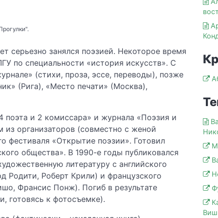
А
вос
А
Прогулки".
Кон
лет серьезно занялся поэзией. Некоторое время
Кр
ЛГУ по специальности «история искусств». С
урнале» (стихи, проза, эссе, переводы), позже
А
ик» (Рига), «Место печати» (Москва),
Те
4 поэта и 2 комиссара» и журнала «Поэзия и
В
м из организаторов (совместно с женой
Ник
о фестиваля «Открытие поэзии». Готовил
М
кого общества». В 1990-е годы публиковался
В
 художественную литературу с английского
Н
д Родити, Роберт Крили) и французского
шо, Франсис Понж). Погиб в результате
Ф
и, готовясь к фотосъемке).
К
Виш