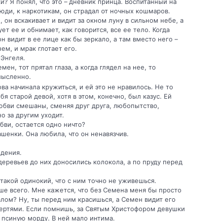
ки? Я понял, что это – дневник принца. Воспитанный на
юди, к наркотикам, он страдал от ночных кошмаров.
, он вскакивает и видит за окном луну в сильном небе, а
ет ее и обнимает, как говорится, все ее тело. Когда
н видит в ее лице как бы зеркало, а там вместо него –
ем, и мрак глотает его.
а Энгеля.
мен, тот прятал глаза, а когда глядел на нее, то
мысленно.
ва начинала кружиться, и ей это не нравилось. Не то
бя старой девой, хотя в этом, конечно, был казус. Ей
любви смешаны, сменяя друг друга, любопытство,
о за другим уходит.
бви, остается одно ничто?
ашенки. Она любила, что он ненавязчив.
идения.
 деревьев до них доносились колокола, а по пруду перед
о такой одинокий, что с ним точно не уживешься.
чше всего. Мне кажется, что без Семена меня бы просто
калом? Ну, ты перед ним красишься, а Семен видит его
т чертями. Если помнишь, за Святым Христофором девушки
х псиную морду. В ней мало интима.