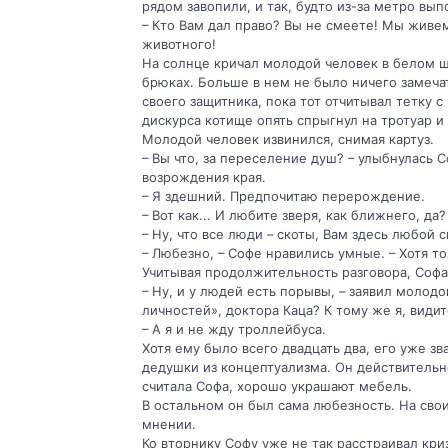
рядом завопили, и так, будто из-за метро вып
– Кто Вам дал право? Вы не смеете! Мы живем
животного!
На солнце кричал молодой человек в белом ш
брюках. Больше в нем не было ничего замечат
своего защитника, пока тот отчитывал тетку с
дискурса котище опять спрыгнул на тротуар и
Молодой человек извинился, снимая картуз.
– Вы что, за переселение душ? – улыбнулась 
возрождения края.
– Я здешний. Предпочитаю перерождение.
– Вот как... И любите зверя, как ближнего, да
– Ну, что все люди – скоты, Вам здесь любой
– Любезно, – Софе нравились умные. – Хотя то
Учитывая продолжительность разговора, Софа
– Ну, и у людей есть порывы, – заявил молод
личностей», доктора Каца? К тому же я, видит
– А я и не жду троллейбуса.
Хотя ему было всего двадцать два, его уже зва
дедушки из концептуализма. Он действительн
считала Софа, хорошо украшают мебель.
В остальном он был сама любезность. На сво
мнении.
Ко вторнику Софу уже не так расстраивал криз