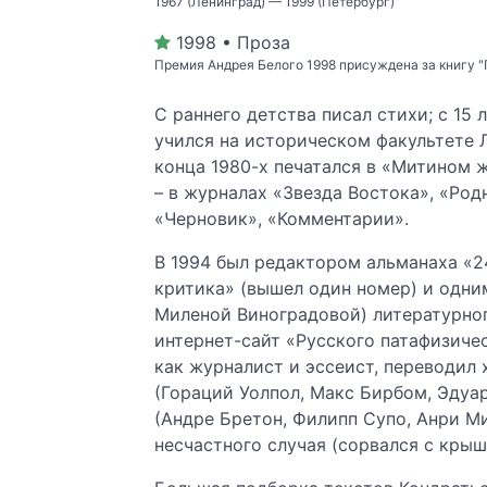
1967 (Ленинград) — 1999 (Петербург)
1998 • Проза
Премия Андрея Белого 1998 присуждена за книгу "
С раннего детства писал стихи; с 15 
учился на историческом факультете 
конца 1980-х печатался в «Митином ж
– в журналах «Звезда Востока», «Родн
«Черновик», «Комментарии».
В 1994 был редактором альманаха «2
критика» (вышел один номер) и одни
Миленой Виноградовой) литературног
интернет-сайт «Русского патафизичес
как журналист и эссеист, переводил
(Гораций Уолпол, Макс Бирбом, Эдуар
(Андре Бретон, Филипп Супо, Анри Ми
несчастного случая (сорвался с крыш