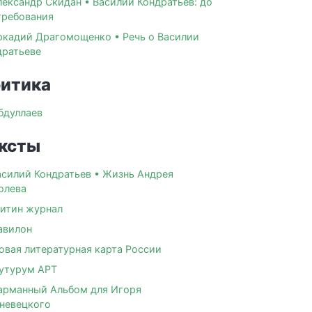
лександр Скидан • Василий Кондратьев: до
требования
ркадий Драгомощенко • Речь о Василии
дратьеве
итика
бдуллаев
ксты
асилий Кондратьев • Жизнь Андрея
олева
итин журнал
авилон
овая литературная карта России
утурум АРТ
арманный Альбом для Игоря
невецкого