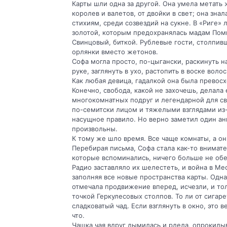
Карты шли одна за другой. Она умела метать 
королев и валетов, от двойки в свет; она зна
стихиям, среди созвездий на сукне. В «Риге» 
золотой, которым предохранялась мадам Помп
Свинцовый, биткой. Рублевые гости, столпивш
орлянки вместо жетонов.
Софа могла просто, по-цыгански, раскинуть н
руке, заглянуть в ухо, растопить в воске вол
Как любая девица, гадалкой она была превос
Конечно, свобода, какой не захочешь, делала
многокомнатных подруг и легендарной для с
по-семитски лицом и тяжелыми взглядами из-
насущное правило. Но верно заметил один анг
произвольны.
К тому же шло время. Все чаще комнаты, а он
Перебирая письма, Софа стала как-то внимате
которые вспоминались, ничего больше не обе
Радио заставляло их шелестеть, и война в М
заполняя все новые пространства карты. Одн
отмечала продвижение вперед, исчезли, и тол
точкой Геркулесовых столпов. То ли от сигаре
сладковатый чад. Если взглянуть в окно, это 
что.
Чашка чая вдруг дымилась и рдела, опрокидыв