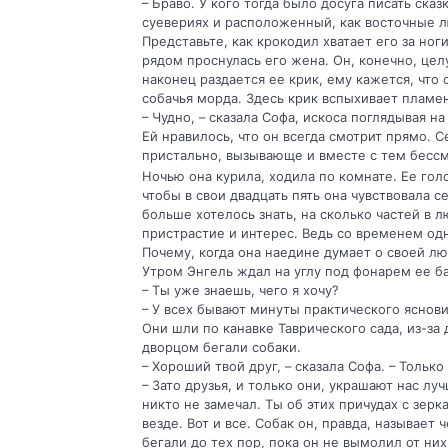
– Браво. У кого тогда было досуга писать сказ
суевериях и расположенный, как восточные л
Представьте, как крокодил хватает его за ноги
рядом проснулась его жена. Он, конечно, целу
наконец раздается ее крик, ему кажется, что о
собачья морда. Здесь крик вспыхивает пламен
– Чудно, – сказала Софа, искоса поглядывая н
Ей нравилось, что он всегда смотрит прямо. Се
пристально, вызывающе и вместе с тем бесс
Ночью она курила, ходила по комнате. Ее голо
чтобы в свои двадцать пять она чувствовала се
больше хотелось знать, на сколько частей в 
пристрастие и интерес. Ведь со временем одн
Почему, когда она наедине думает о своей лю
Утром Энгель ждал на углу под фонарем ее б
– Ты уже знаешь, чего я хочу?
– У всех бывают минуты практического яснов
Они шли по канавке Таврического сада, из-за
дворцом бегали собаки.
– Хороший твой друг, – сказала Софа. – Тольк
– Зато друзья, и только они, украшают нас лу
никто не замечал. Ты об этих причудах с зер
везде. Вот и все. Собак он, правда, называе
бегали до тех пор, пока он не вымолил от ни