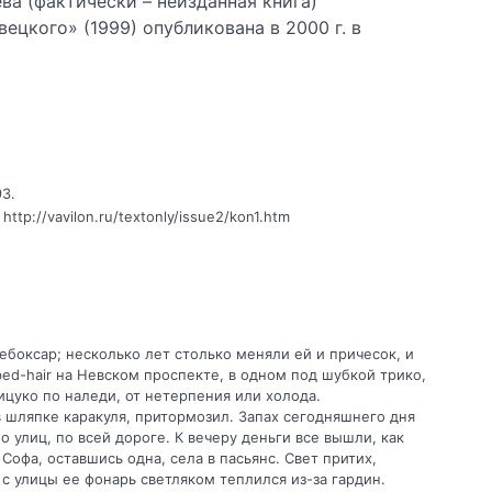
а (фактически – неизданная книга)
цкого» (1999) опубликована в 2000 г. в
3.
p://vavilon.ru/textonly/issue2/kon1.htm
боксар; несколько лет столько меняли ей и причесок, и
bed-hair на Невском проспекте, в одном под шубкой трико,
ицуко по наледи, от нетерпения или холода.
 шляпке каракуля, притормозил. Запах сегодняшнего дня
 улиц, по всей дороге. К вечеру деньги все вышли, как
Софа, оставшись одна, села в пасьянс. Свет притих,
с улицы ее фонарь светляком теплился из-за гардин.