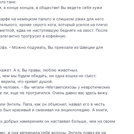
олз танк:
, в конце концов, в обществе! Вы ведете себя хуже
арфе на немецком пальто и слишком узких для него
ельного, кроме серого кота, который уселся на плечо
 метлой, едва не наступившую бедняге на хвост. После
 элегантно протрусил в кофейную.
Софа. – Можно подумать, Вы приехали из Швеции для
?
 скажет. А я, Вы правы, люблю животных.
, чем мы будем обедать, ни одна кошка не съест.
 верила, что кривит душой.
ой человек. – Вы читали «Метампсихозы у невротических
е ли, еще не протратился. Очень давно вас здесь вижу.
ли Энгель. Папа, как он объяснил, назвал его в честь
о был красивый и смахивал на энциклопедию. А книги,
их добрых намерениях он настаивал больше, чем на своем
ис, и она затемнила себе волосы. Энгель повез ее на