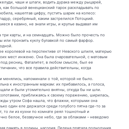
желуди, чаши и шпаги, водить дурака между рыцарей,
ла, как большой венецианский тарок раскладывать по
любила, нашептав цифру, пустить шарик на колесо:
адур, серебряный, каким застрелился Потоцкий.
иеся в казино, не знали игры, и крупье выдавал им
а три карты, и на семнадцать. Можно было прочесть по
осы или пронзить куклу булавкой по самый фарфор.
ходной.
 ее королевой на перспективе от Невского шпиля, матерью
воих мест инженю. Она была очаровательной, с матовым
под ресниц. Фаталитет, в любом смысле, был ее
личанин, что все правила действительны, когда
и менялись, напоминали о той, которой не было.
льна к иностранным маркам: их прибавилось, а голоса,
щали и были утомительно внятны, откуда бы ни шли.
есопотамии, приближаясь к своему поражению, ширилась,
ажды утром Софа нашла, что флажки, которыми она
ько один еле держался среди голубого пятна где-то за
т, то ли из кухни по комнате реял тошнотный и
вечно белое, беззвучное небо, где за облаками – неведомо
ая память в долины, нагория. Пелена прятала полнолуния.