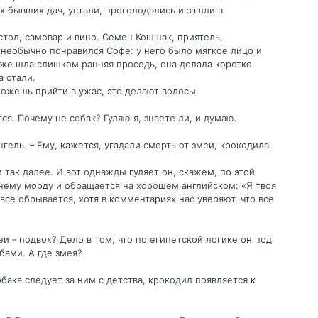
х бывших дач, устали, проголодались и зашли в
тол, самовар и вино. Семен Кошшак, приятель,
необычно понравился Софе: у него было мягкое лицо и
аже шла слишком ранняя проседь, она делала коротко
а стали.
е можешь прийти в ужас, это делают волосы.
ся. Почему не собак? Гуляю я, знаете ли, и думаю.
нгель. – Ему, кажется, угадали смерть от змеи, крокодила
 так далее. И вот однажды гуляет он, скажем, по этой
 нему морду и обращается на хорошем английском: «Я твоя
 все обрывается, хотя в комментариях нас уверяют, что все
меи – подвох? Дело в том, что по египетской логике он под
бами. А где змея?
бака следует за ним с детства, крокодил появляется к