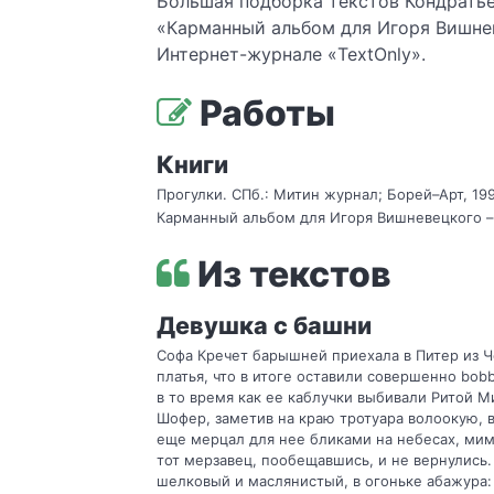
Большая подборка текстов Кондратьев
«Карманный альбом для Игоря Вишневе
Интернет-журнале «TextOnly».
Работы
Книги
Прогулки. СПб.: Митин журнал; Борей–Арт, 199
Карманный альбом для Игоря Вишневецкого – htt
Из текстов
Девушка с башни
Софа Кречет барышней приехала в Питер из Че
платья, что в итоге оставили совершенно bob
в то время как ее каблучки выбивали Ритой М
Шофер, заметив на краю тротуара волоокую, в
еще мерцал для нее бликами на небесах, мимо
тот мерзавец, пообещавшись, и не вернулись. 
шелковый и маслянистый, в огоньке абажура: 