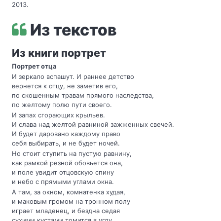
2013.
Из текстов
Из книги портрет
Портрет отца
И зеркало вспашут. И раннее детство
вернется к отцу, не заметив его,
по скошенным травам прямого наследства,
по желтому полю пути своего.
И запах сгорающих крыльев.
И слава над желтой равниной зажженных свечей.
И будет даровано каждому право
себя выбирать, и не будет ночей.
Но стоит ступить на пустую равнину,
как рамкой резной обовьется она,
и поле увидит отцовскую спину
и небо с прямыми углами окна.
А там, за окном, комнатенка худая,
и маковым громом на тронном полу
играет младенец, и бездна седая
сухими кустами томится в углу.