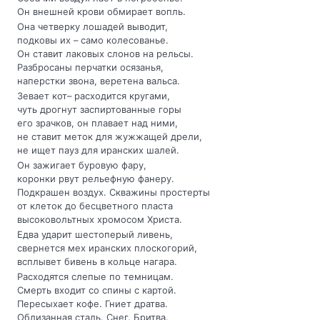
Он внешней крови обмирает вопль.
Она четверку лошадей выводит,
подковы их – само колесованье.
Он ставит лаковых слонов на рельсы.
Разбросаны перчатки осязанья,
наперстки звона, веретена вальса.
Зевает кот– расходится кругами,
чуть дрогнут заспиртованные горы
его зрачков, он плавает над ними,
не ставит меток для жужжащей дрели,
не ищет пауз для иранских шалей.
Он зажигает буровую фару,
коронки рвут рельефную фанеру.
Подкрашен воздух. Скважины простерты
от клеток до бесцветного пласта
высоковольтных хромосом Христа.
Едва ударит шестоперый ливень,
свернется мех иранских плоскогорий,
всплывет бивень в кольце нагара.
Расходятся слепые по темницам.
Смерть входит со спины с картой.
Пересыхает кофе. Гниет дратва.
Облизанная сталь. Снег. Бритва.