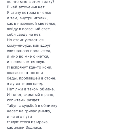
но что мне в этом толку?
В ней заточенья нет.
Я стану ветром в челке
и там, внутри иголки,
как в низенькой светелке,
войду в погасший свет,
себя сведу на нет.
Но стоит уколоться
кому-нибудь, как вдруг
свет заново прольется,
и мир во мне очнется,
и шевельнется звук.
И вспрянут где-то кони,
спасаясь от погони
беды, пропавшей в стоне,
в лугах теряя след.
Нет лжи в таком обмане.
И топот, скрытый в ране,
копытами раздет.
Табун с судьбой в обнимку
несет на гривах дымку,
и на его пути
глядят стога из мрака,
как знаки Зодиака.