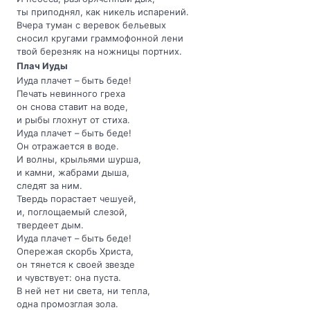
ты приподнял, как никель испарений.
Вчера туман с веревок бельевых
сносил кругами граммофонной лени
твой березняк на ножницы портних.
Плач Иуды
Иуда плачет – быть беде!
Печать невинного греха
он снова ставит на воде,
и рыбы глохнут от стиха.
Иуда плачет – быть беде!
Он отражается в воде.
И волны, крыльями шурша,
и камни, жабрами дыша,
следят за ним.
Твердь порастает чешуей,
и, поглощаемый слезой,
твердеет дым.
Иуда плачет – быть беде!
Опережая скорбь Христа,
он тянется к своей звезде
и чувствует: она пуста.
В ней нет ни света, ни тепла,
одна промозглая зола.