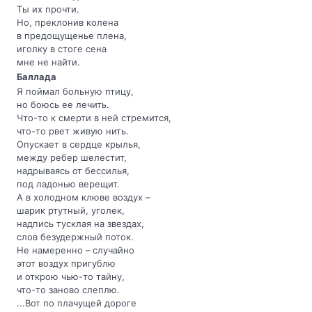
Ты их прочти.
Но, преклонив колена
в предощущенье плена,
иголку в стоге сена
мне не найти.
Баллада
Я поймал больную птицу,
но боюсь ее лечить.
Что-то к смерти в ней стремится,
что-то рвет живую нить.
Опускает в сердце крылья,
между ребер шелестит,
надрываясь от бессилья,
под ладонью верещит.
А в холодном клюве воздух –
шарик ртутный, уголек,
надпись тусклая на звездах,
слов безудержный поток.
Не намеренно – случайно
этот воздух пригублю
и открою чью-то тайну,
что-то заново слеплю.
...Вот по плачущей дороге