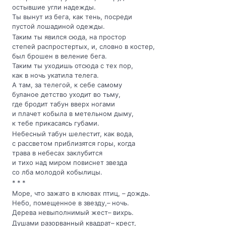
остывшие угли надежды.
Ты вынут из бега, как тень, посреди
пустой лошадиной одежды.
Таким ты явился сюда, на простор
степей распростертых, и, словно в костер,
был брошен в веление бега.
Таким ты уходишь отсюда с тех пор,
как в ночь укатила телега.
А там, за телегой, к себе самому
буланое детство уходит во тьму,
где бродит табун вверх ногами
и плачет кобыла в метельном дыму,
к тебе прикасаясь губами.
Небесный табун шелестит, как вода,
с рассветом приблизятся горы, когда
трава в небесах заклубится
и тихо над миром повиснет звезда
со лба молодой кобылицы.
* * *
Море, что зажато в клювах птиц, – дождь.
Небо, помещенное в звезду,– ночь.
Дерева невыполнимый жест– вихрь.
Душами разорванный квадрат– крест,