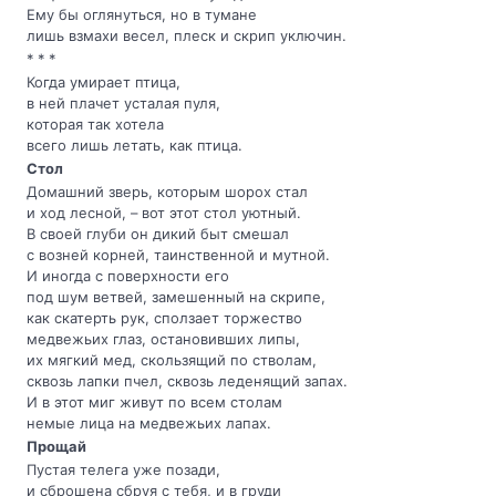
Ему бы оглянуться, но в тумане
лишь взмахи весел, плеск и скрип уключин.
* * *
Когда умирает птица,
в ней плачет усталая пуля,
которая так хотела
всего лишь летать, как птица.
Стол
Домашний зверь, которым шорох стал
и ход лесной, – вот этот стол уютный.
В своей глуби он дикий быт смешал
с возней корней, таинственной и мутной.
И иногда с поверхности его
под шум ветвей, замешенный на скрипе,
как скатерть рук, сползает торжество
медвежьих глаз, остановивших липы,
их мягкий мед, скользящий по стволам,
сквозь лапки пчел, сквозь леденящий запах.
И в этот миг живут по всем столам
немые лица на медвежьих лапах.
Прощай
Пустая телега уже позади,
и сброшена сбруя с тебя, и в груди