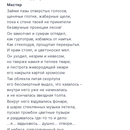
Мастер
Займи пазы отверстых голосов,
щенячьи глотки, жаберные щели,
пока к стене твоей не прикипели
беззвучные проекции лесов!
Он замолчал и сумрак оглядел,
как гуртоправ, избавясь от наитья.
Как стеклодув, прощупал перекрытья.
И храм стоял, и цветоносил мел.
Он уходил, незрим и невесом,
но тверже камня и теплее твари,
и пестрота живородящей хмари
его накрыла картой хромосом.
Так облекла литая скорлупа
его бессмертный выдох, что казалось –
внутри него уже не начиналась
и не кончалась звездная толпа.
Вокруг него вздувались фонари,
в шарах стеклянных музыка летела,
пускал тромбон цветные пузыри
и раздавалось где-то то и дело:
...я... задыхаюсь... душно... отвори...
И небеса, разгоряченный дых,