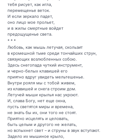
тебя рисует, как игла,
перемещенье веток.
И если зеркало падет,
оно лицо мое прольет,
и в жилы смертные войдет
предощущенье света.
* * *
Любовь, как мышь летучая, скользит
в кромешной тьме среди тончайших струн,
связующих возлюбленных собою.
Здесь снегопада чуткий инструмент,
и черно-белых клавишей его
приятно вдруг увидеть мельтешенье.
Внутри рояля мы с тобой живем,
из клавишей и снега строим дом.
Летучей мыши крылья нас укроют.
И, слава Богу, нет еще окна,
пусть светятся миры и времена,
не знать бы их, они того не стоят.
Приятно исцелять и целовать,
быть целым и другого не желать,
но вспыхнет свет – и струны в звук вступают.
Задело их мышиное крыло,