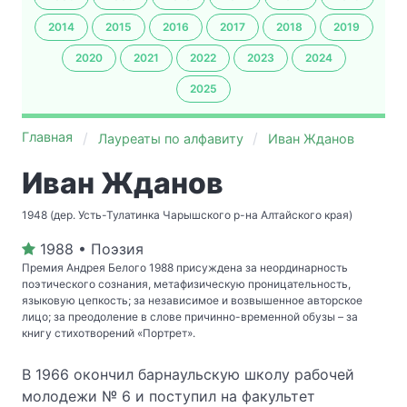
2014
2015
2016
2017
2018
2019
2020
2021
2022
2023
2024
2025
Главная
Лауреаты по алфавиту
Иван Жданов
Иван Жданов
1948 (дер. Усть-Тулатинка Чарышского р-на Алтайского края)
1988 • Поэзия
Премия Андрея Белого 1988 присуждена за неординарность
поэтического сознания, метафизическую проницательность,
языковую цепкость; за независимое и возвышенное авторское
лицо; за преодоление в слове причинно-временной обузы – за
книгу стихотворений «Портрет».
В 1966 окончил барнаульскую школу рабочей
молодежи № 6 и поступил на факультет