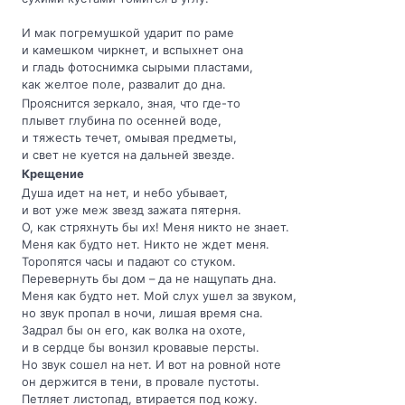
И мак погремушкой ударит по раме
и камешком чиркнет, и вспыхнет она
и гладь фотоснимка сырыми пластами,
как желтое поле, развалит до дна.
Прояснится зеркало, зная, что где-то
плывет глубина по осенней воде,
и тяжесть течет, омывая предметы,
и свет не куется на дальней звезде.
Крещение
Душа идет на нет, и небо убывает,
и вот уже меж звезд зажата пятерня.
О, как стряхнуть бы их! Меня никто не знает.
Меня как будто нет. Никто не ждет меня.
Торопятся часы и падают со стуком.
Перевернуть бы дом – да не нащупать дна.
Меня как будто нет. Мой слух ушел за звуком,
но звук пропал в ночи, лишая время сна.
Задрал бы он его, как волка на охоте,
и в сердце бы вонзил кровавые персты.
Но звук сошел на нет. И вот на ровной ноте
он держится в тени, в провале пустоты.
Петляет листопад, втирается под кожу.