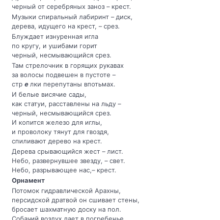
черный от серебряных заноз – крест.
Музыки спиральный лабиринт – диск,
дерева, идущего на крест, – срез.
Блуждает изнуренная игла
по кругу, и ушибами горит
черный, несмывающийся срез.
Там стрелочник в горящих рукавах
за волосы подвешен в пустоте –
стр
е
лки перепутаны впотьмах.
И белые висячие сады,
как статуи, расставлены на льду –
черный, несмывающийся срез.
И копится железо для иглы,
и проволоку тянут для гвоздя,
спиливают дерево на крест.
Дерева срывающийся жест – лист.
Небо, развернувшее звезду, – свет.
Небо, разрывающее нас,– крест.
Орнамент
Потомок гидравлической Арахны,
персидской дратвой он сшивает стены,
бросает шахматную доску на пол.
Собачий воздух лает в погребенье.