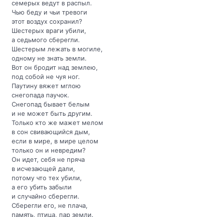
семерых ведут в распыл.
Чью беду и чьи тревоги
этот воздух сохранил?
Шестерых враги убили,
а седьмого сберегли.
Шестерым лежать в могиле,
одному не знать земли.
Вот он бродит над землею,
под собой не чуя ног.
Паутину вяжет мглою
снегопада паучок.
Снегопад бывает белым
и не может быть другим.
Только кто же мажет мелом
в сон свивающийся дым,
если в мире, в мире целом
только он и невредим?
Он идет, себя не пряча
в исчезающей дали,
потому что тех убили,
а его убить забыли
и случайно сберегли.
Сберегли его, не плача,
память, птица, пар земли.