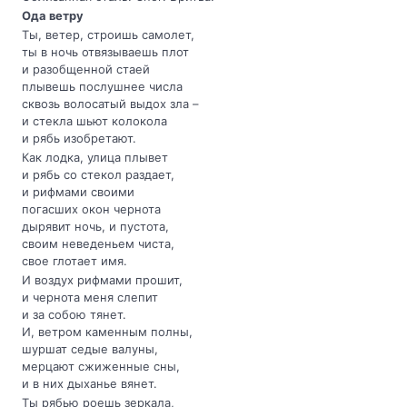
Ода ветру
Ты, ветер, строишь самолет,
ты в ночь отвязываешь плот
и разобщенной стаей
плывешь послушнее числа
сквозь волосатый выдох зла –
и стекла шьют колокола
и рябь изобретают.
Как лодка, улица плывет
и рябь со стекол раздает,
и рифмами своими
погасших окон чернота
дырявит ночь, и пустота,
своим неведеньем чиста,
свое глотает имя.
И воздух рифмами прошит,
и чернота меня слепит
и за собою тянет.
И, ветром каменным полны,
шуршат седые валуны,
мерцают сжиженные сны,
и в них дыханье вянет.
Ты рябью роешь зеркала,