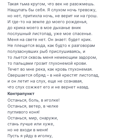
Такая тьма кругом, что век не разожмешь.
Нащупать бы себя. Я слухом ночь тревожу,
но нет, притихла ночь, не верит ни на грош.
И где-то на земле до моего рожденья,
до крика моего в мое дыханье вник
послушный листопад, уже мое спасенье.
Меня на свете нет. Он знает: будет крик.
Не плещется вода, как будто к разговорам
полузаснувших рыб прислушиваясь, и
то льется сквозь меня немеющим задором,
то пальцами грозит глухонемой крови.
Течет во мне река, как кровь глухонемая.
Свершается обряд – в ней крестят листопад,
и он летит на слух, еще не сознавая,
что слух сожжет его и не вернет назад.
Контрапункт
Останься, боль, в иголке!
Останься, ветер, в челке
пугливого коня!
Останься, мир, снаружи,
стань лучше или хуже,
но не входи в меня!
Пусть я уйду в иголку,