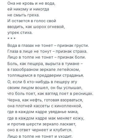
Она не кровь и не вода,
ей никому и никогда
не смыть греха.
И остается в голос свой
вводить, как шорох огневой,
упрек стиха.
* * *
Вода в глазах не тонет – признак грусти.
Глаза в лице не тонут – признак страха.
Лицо в толпе не тонет – признак боли.
Боль, как пещера, вырыта в тумане –
в газообразном зеркале летейском,
толпящемся в преддверии страданья.
О, если б кто-нибудь в пещеру эту
своим лицом вошел, он бы услышал,
что боль поет, как взгляд поет в ресницах.
Черна, как нефть, готовая взорваться,
она плотней кассеты с кинопленкой,
где в каждом кадре увяданье мака,
где в каждом кадре мак меняет кожу,
и против шерсти зеркало ласкает,
оно в ответ чернеет и клубится.
Лицо в толпе не тонет и уходит.