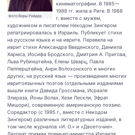
кинематографии. В 1985—
1988 гг. жила в Риге. В 1988
Фото Веры Рейдер
г. вместе с мужем,
художником и писателем Некодом Зингером
репатриировалась в Израиль. Публикует стихи
на русском языке и на иврите. Перевела на
иврит стихи Александра Введенского, Даниила
Хармса, Иосифа Бродского, Дмитрия А. Пригова,
Льва Рубинштейна, Елены Шварц, Павла
Пепперштейна, Анри Волохонского и многих
других, на русский язык — произведения многих
ивритоязычных поэтов (отдельными изданиями
вышли книги Давида Гроссмана, Исраэля
Элираза, Йоны Волах, Хези Лескли, Эфрат
Мишори), современную американскую поэзию.
Соредактор (с 1995 г., вместе с Некодом
Зингером) различных литературных изданий, в
том числе журналов «И. О.» и «Двоеточие».
Лауреат премии премьер-министра Израиля