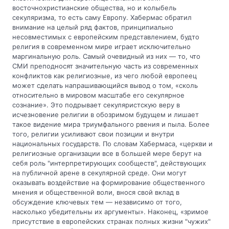
восточнохристианские общества, но и колыбель
секуляризма, то есть саму Европу. Хабермас обратил
внимание на целый ряд фактов, принципиально
несовместимых с европейским представлением, будто
религия в современном мире играет исключительно
маргинальную роль. Самый очевидный из них — то, что
СМИ преподносят значительную часть из современных
конфликтов как религиозные, из чего любой европеец
может сделать напрашивающийся вывод о том, «сколь
относительно в мировом масштабе его секулярное
сознание». Это подрывает секуляристскую веру в
исчезновение религии в обозримом будущем и лишает
такое видение мира триумфального рвения и пыла. Более
того, религии усиливают свои позиции и внутри
национальных государств. По словам Хабермаса, «церкви и
религиозные организации все в большей мере берут на
себя роль "интерпретирующих сообществ", действующих
на публичной арене в секулярной среде. Они могут
оказывать воздействие на формирование общественного
мнения и общественной воли, внося свой вклад в
обсуждение ключевых тем — независимо от того,
насколько убедительны их аргументы». Наконец, «зримое
присутствие в европейских странах полных жизни "чужих"