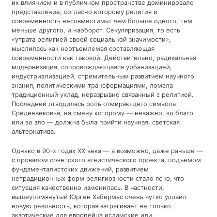
их влиянием и в публичном пространстве доминировало
представление, согласно которому религия и
современность несовместимы: чем больше одного, тем
меньше другого, и наоборот. Секуляризация, то есть
«утрата религией своей социальной значимости»,
мыслилась как неотъемлемая составляющая
современности как таковой. Действительно, радикальная
модернизация, сопровождающаяся урбанизацией,
индустриализацией, стремительным развитием научного
знания, политическими трансформациями, ломала
традиционный уклад, неразрывно связанный с религией.
Последней отводилась роль отмирающего символа
Средневековья, на смену которому — неважно, во благо
или во зло — должна была прийти научная, светская
альтернатива.
Однако в 90-х годах XX века — а возможно, даже раньше —
с провалом советского атеистического проекта, подъемом
фундаменталистских движений, развитием
нетрадиционных форм религиозности стало ясно, что
ситуация качественно изменилась. В частности,
вышеупомянутый Юрген Хабермас очень чутко уловил
новую реальность, которая затрагивает не только
экзотические для европейца исламские или