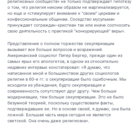
религиозных сообществ» не только подтверждает гипотезу
о том, что религия никоим образом не маргинализируется,
но еще и «стимулирует внимание к "своим" церквам и
конфессиональным общинам. Соседство мусульман
принуждает сограждан-христиан так или иначе соотносить
свою деятельность с практикой "конкурирующей" веры».
Представление о полном торжестве секуляризации
вызывает все больше вопросов и возражений.
Американский социолог Питер Бергер, прежде один из
самых ярых его апологетов, в одном из относительно
недавних интервью констатировал: «Я думаю, что
написанное мной и большинством других социологов
религии в 60-е гг. о секуляризации было ошибочным. Мы
исходили из убеждения, будто секуляризация и
современность сопутствуют друг другу. Чем больше
модернизации, тем больше секуляризации. Это не было
безумной теорией, поскольку существовали факты,
подтверждавшие ее. Но в основе своей, я думаю, она была
ложной. Большая часть мира сегодня не является
светской. Она очень даже религиозна».