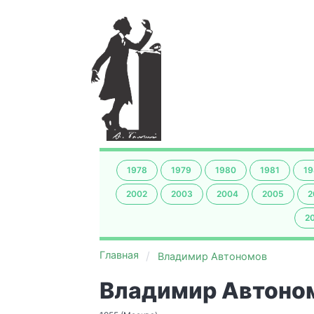
1978
1979
1980
1981
19
2002
2003
2004
2005
2
2
Главная
Владимир Автономов
Владимир Автоно