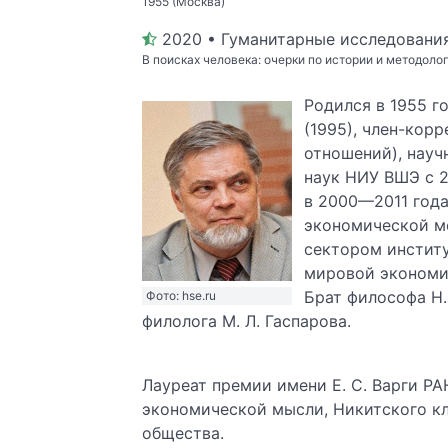
1955 (Москва)
2020 • Гуманитарные исследовани
В поисках человека: очерки по истории и методолог
Родился в 1955 г
(1995), член-кор
отношений), науч
наук НИУ ВШЭ с 2
в 2000—2011 год
экономической м
сектором инстит
мировой экономи
Брат философа Н
Фото: hse.ru
филолога М. Л. Гаспарова.
Лауреат премии имени Е. С. Варги РА
экономической мысли, Никитского к
общества.