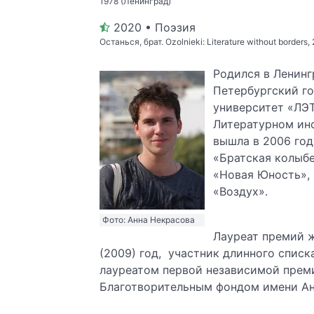
1978 (Ленинград)
2020 • Поэзия
Останься, брат. Ozolnieki: Literature without borders,
Родился в Ленингр
Петербургский г
университет «ЛЭТИ
Литературном инс
вышла в 2006 год
«Братская колыбе
«Новая Юность», 
«Воздух».
Фото: Анна Некрасова
Лауреат премий ж
(2009) год, участник длинного списка
лауреатом первой независимой прем
Благотворительным фондом имени Ан