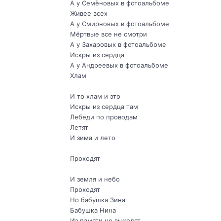
А у Семёновых в фотоальбоме
Живее всех
А у Смирновых в фотоальбоме
Мёртвые все не смотри
А у Захаровых в фотоальбоме
Искры из сердца
А у Андреевых в фотоальбоме
Хлам
И то хлам и это
Искры из сердца там
Лебеди по проводам
Летят
И зима и лето
Проходят
И земля и небо
Проходят
Но бабушка Зина
Бабушка Нина
Из памяти не выходят