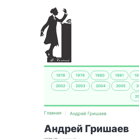
1978
1979
1980
1981
19
2002
2003
2004
2005
2
2
Главная
Андрей Гришаев
Андрей Гришаев