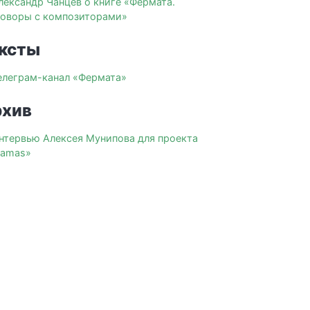
лександр Чанцев о книге «Фермата.
говоры с композиторами»
ксты
елеграм-канал «Фермата»
хив
нтервью Алексея Мунипова для проекта
zamas»