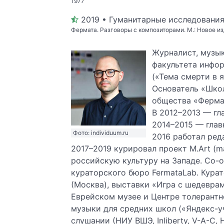
1977
2019 • Гуманитарные исследовани
Фермата. Разговоры с композиторами. М.: Новое из
Журналист, музык
факультета инфор
(«Тема смерти в 
Основатель «Шко
общества «Ферма
В 2012–2013 — гл
2014–2015 — глав
Фото: individuum.ru
2016 работал ред
2017–2019 курировал проект M.Art (m
российскую культуру на Западе. Со-
кураторского бюро FermataLab. Кура
(Москва), выставки «Игра с шедевра
Еврейском музее и Центре толерантн
музыки для средних школ («Яндекс-у
слушании (НИУ ВШЭ, Inliberty, V-A-C, 