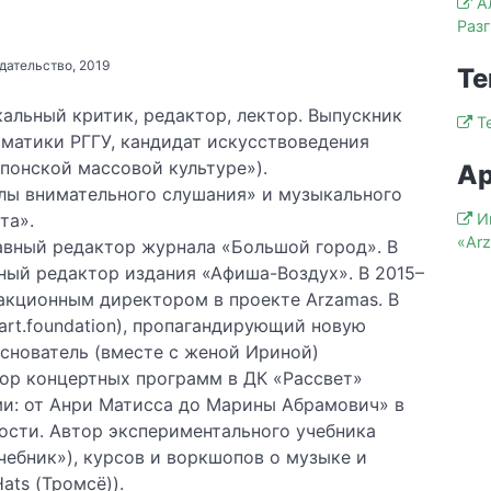
А
Раз
я
дательство, 2019
Те
альный критик, редактор, лектор. Выпускник
Т
матики РГГУ, кандидат искусствоведения
японской массовой культуре»).
Ар
лы внимательного слушания» и музыкального
И
та».
«Ar
авный редактор журнала «Большой город». В
ный редактор издания «Афиша-Воздух». В 2015–
акционным директором в проекте Arzamas. В
art.foundation), пропагандирующий новую
основатель (вместе с женой Ириной)
тор концертных программ в ДК «Рассвет»
ми: от Анри Матисса до Марины Абрамович» в
ости. Автор экспериментального учебника
чебник»), курсов и воркшопов о музыке и
Hats (Тромсё)).