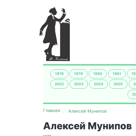
1978
1979
1980
1981
19
2002
2003
2004
2005
2
2
Главная
Алексей Мунипов
Алексей Мунипов