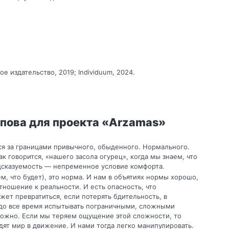
е издательство, 2019; Individuum, 2024.
пова для проекта «Arzamas»
ся за границами привычного, обыденного. Нормального.
к говорится, «нашего засола огурец», когда мы знаем, что
едсказуемость — непременное условие комфорта.
м, что будет), это норма. И нам в объятиях нормы хорошо,
но­шение к реальности. И есть опасность, что
жет превратиться, если потерять бдительность, в
до все время испытывать пограничными, слож­ными
ложно. Если мы теряем ощущение этой сложности, то
ят мир в движение. И нами тогда легко манипулировать.