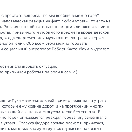
ь с простого вопроса: что мы вообще знаем о горе?
я человеческая реакция на факт любой утраты, то есть на
. Речь идет не обязательно о смерти или расставании с
аботы, привычного и любимого предмета вроде детской
, когда спортсмен или музыкант из-за травмы теряет
 виолончели). Обо всем этом можно горевать.
г и социальный антрополог Роберт Кастенбаум выделяет
ности анализировать ситуацию;
ие привычной работы или роли в семье);
Винни-Пуха – замечательный пример реакции на утрату
т, который ему крайне дорог, и на протяжении многих
вызванной его новым статусом «осла без хвоста». В
но горе» описывается реакция горевания, связанная с
я утварь. Старуха Федора громко плачет и причитает,
нии к материальному миру и сокрушаясь о сложных