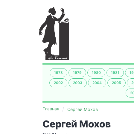
1978
1979
1980
1981
19
2002
2003
2004
2005
2
2
Главная
Сергей Мохов
Сергей Мохов