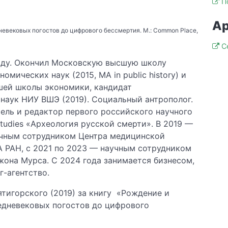
П
я
Ар
невековых погостов до цифрового бессмертия. М.: Common Place,
С
году. Окончил Московскую высшую школу
омических наук (2015, MA in public history) и
шей школы экономики, кандидат
наук НИУ ВШЭ (2019). Социальный антрополог.
тель и редактор первого российского научного
studies «Археология русской смерти». В 2019 —
учным сотрудником Центра медицинской
 РАН, с 2021 по 2023 — научным сотрудником
жона Мурса. С 2024 года занимается бизнесом,
г-агентство.
тигорского (2019) за книгу «Рождение и
едневековых погостов до цифрового