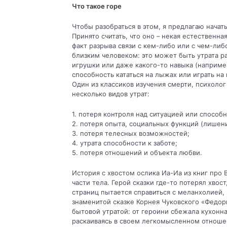
Что такое горе
Чтобы разобраться в этом, я предлагаю начат
Принято считать, что оно – некая естественна
факт разрыва связи с кем-либо или с чем-либо
близким человеком: это может быть утрата р
игрушки или даже какого-то навыка (например
способность кататься на лыжах или играть на
Один из классиков изучения смерти, психоло
несколько видов утрат:
1. потеря контроля над ситуацией или способ
2. потеря опыта, социальных функций (лишен
3. потеря телесных возможностей;
4. утрата способности к заботе;
5. потеря отношений и объекта любви.
История с хвостом ослика Иа-Иа из книг про 
части тела. Герой сказки где-то потерял хвос
страниц пытается справиться с меланхолией, 
знаменитой сказке Корнея Чуковского «Федори
бытовой утратой: от героини сбежала кухонна
раскаиваясь в своем легкомысленном отноше