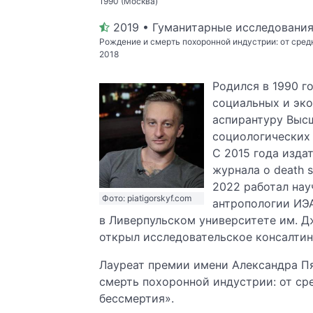
1990 (Москва)
2019 • Гуманитарные исследовани
Рождение и смерть похоронной индустрии: от сред
2018
Родился в 1990 
социальных и экон
аспирантуру Выс
социологических 
С 2015 года изда
журнала о death 
2022 работал на
Фото: piatigorskyf.com
антропологии ИЭА
в Ливерпульском университете им. Д
открыл исследовательское консалтин
Лауреат премии имени Александра Пя
смерть похоронной индустрии: от ср
бессмертия».