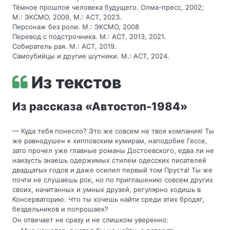
Тёмное прошлое человека будущего. Олма-пресс, 2002;
М.: ЭКСМО, 2009, М.: АСТ, 2023.
Персонаж без роли. М.: ЭКСМО, 2008
Перевод с подстрочника. М.: АСТ, 2013, 2021.
Собиратель рая. М.: АСТ, 2019.
Самоубийцы и другие шутники. М.: АСТ, 2024.
Из текстов
Из рассказа «Автостоп-1984»
— Куда тебя понесло? Это же совсем не твоя компания! Ты
же равнодушен к хипповским кумирам, наподобие Гессе,
зато прочел уже главные романы Достоевского, едва ли не
наизусть знаешь одержимых стилем одесских писателей
двадцатых годов и даже осилил первый том Пруста! Ты же
почти не слушаешь рок, но по приглашению совсем других
своих, начитанных и умных друзей, регулярно ходишь в
Консерваторию. Что ты хочешь найти среди этих бродяг,
бездельников и попрошаек?
Он отвечает не сразу и не слишком уверенно: