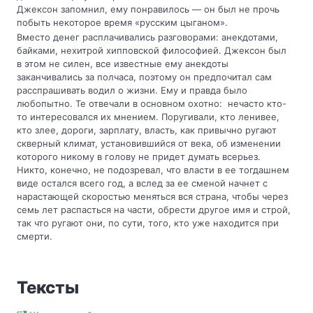
Джексон запомнил, ему понравилось — он был не прочь
побыть некоторое время «русским цыганом».
Вместо денег расплачивались разговорами: анекдотами,
байками, нехитрой хипповской философией. Джексон был
в этом не силен, все известные ему анекдоты
заканчивались за полчаса, поэтому он предпочитал сам
расспрашивать водил о жизни. Ему и правда было
любопытно. Те отвечали в основном охотно: нечасто кто-
то интересовался их мнением. Поругивали, кто ленивее,
кто злее, дороги, зарплату, власть, как привычно ругают
скверный климат, установившийся от века, об изменении
которого никому в голову не придет думать всерьез.
Никто, конечно, не подозревал, что власти в ее тогдашнем
виде остался всего год, а вслед за ее сменой начнет с
нарастающей скоростью меняться вся страна, чтобы через
семь лет распасться на части, обрести другое имя и строй,
так что ругают они, по сути, того, кто уже находится при
смерти.
Тексты