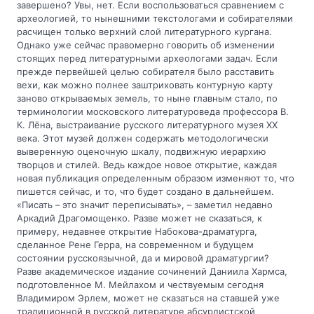
завершено? Увы, нет. Если воспользоваться сравнением с
археологией, то нынешними текстологами и собирателями
расчищен только верхний слой литературного кургана.
Однако уже сейчас правомерно говорить об изменении
стоящих перед литературными археологами задач. Если
прежде первейшей целью собирателя было расставить
вехи, как можно полнее заштриховать контурную карту
заново открываемых земель, то ныне главным стало, по
терминологии московского литературоведа профессора В.
К. Лёна, выстраивание русского литературного музея ХХ
века. Этот музей должен содержать методологически
выверенную оценочную шкалу, подвижную иерархию
творцов и стилей. Ведь каждое новое открытие, каждая
новая публикация определенным образом изменяют то, что
пишется сейчас, и то, что будет создано в дальнейшем.
«Писать – это значит переписывать», – заметил недавно
Аркадий Драгомощенко. Разве может не сказаться, к
примеру, недавнее открытие Набокова-драматурга,
сделанное Рене Герра, на современном и будущем
состоянии русскоязычной, да и мировой драматургии?
Разве академическое издание сочинений Даниила Хармса,
подготовленное М. Мейлахом и чествуемым сегодня
Владимиром Эрлем, может не сказаться на ставшей уже
традиционной в русской литературе абсурдистской