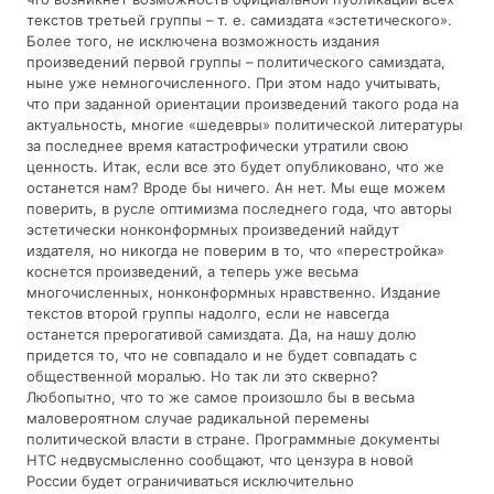
текстов третьей группы – т. е. самиздата «эстетического».
Более того, не исключена возможность издания
произведений первой группы – политического самиздата,
ныне уже немногочисленного. При этом надо учитывать,
что при заданной ориентации произведений такого рода на
актуальность, многие «шедевры» политической литературы
за последнее время катастрофически утратили свою
ценность. Итак, если все это будет опубликовано, что же
останется нам? Вроде бы ничего. Ан нет. Мы еще можем
поверить, в русле оптимизма последнего года, что авторы
эстетически нонконформных произведений найдут
издателя, но никогда не поверим в то, что «перестройка»
коснется произведений, а теперь уже весьма
многочисленных, нонконформных нравственно. Издание
текстов второй группы надолго, если не навсегда
останется прерогативой самиздата. Да, на нашу долю
придется то, что не совпадало и не будет совпадать с
общественной моралью. Но так ли это скверно?
Любопытно, что то же самое произошло бы в весьма
маловероятном случае радикальной перемены
политической власти в стране. Программные документы
НТС недвусмысленно сообщают, что цензура в новой
России будет ограничиваться исключительно