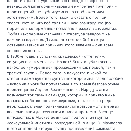
напротив, растет удельный вес прежде совершенно
незнакомой категории – назовем ее «третьей группой» –
произведений, не публикуемых по соображениям
эстетическим. Более того, можно сказать с полной
уверенностью, что всё так или иначе авангардное (по
форме или содержанию) попадало в разряд «самиздата».
Любая «экспериментальная» литература заведомо не
находила издателя. Думаю, что нет особой нужды
останавливаться на причинах этого явления – они всем
хорошо известны.
В 1960-е годы, в условиях хрущевской «оттепели»,
ситуация стала меняться. Но как? Были опубликованы
наиболее «умеренные» произведения как первой, так и
третьей группы. Более того, в искусстве в какой-то
степени даже культивируется некоторое авангардоподобие
– вспомним хотя бы популярные в то время безграмотные
произведения Андрея Вознесенского. Наряду с этим
возникает тот самый самиздат, который и принято ныне
называть собственно «самиздатом», т. е. всякого рода
неортодоксальная политическая литература – от лагерных
воспоминаний до воззваний и писем протеста. В конце
пятидесятых в Москве возникает подпольная группа
«сексуальной мистики», возродившей (в лице Ю. Мамлеева
и его эпигонов) вторую группу произведений самиздата.