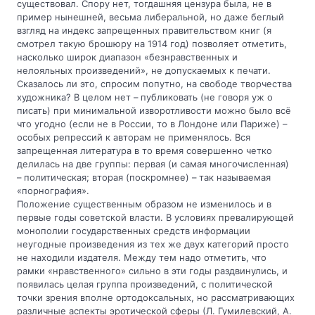
существовал. Спору нет, тогдашняя цензура была, не в
пример нынешней, весьма либеральной, но даже беглый
взгляд на индекс запрещенных правительством книг (я
смотрел такую брошюру на 1914 год) позволяет отметить,
насколько широк диапазон «безнравственных и
нелояльных произведений», не допускаемых к печати.
Сказалось ли это, спросим попутно, на свободе творчества
художника? В целом нет – публиковать (не говоря уж о
писать) при минимальной изворотливости можно было всё
что угодно (если не в России, то в Лондоне или Париже) –
особых репрессий к авторам не применялось. Вся
запрещенная литература в то время совершенно четко
делилась на две группы: первая (и самая многочисленная)
– политическая; вторая (поскромнее) – так называемая
«порнография».
Положение существенным образом не изменилось и в
первые годы советской власти. В условиях превалирующей
монополии государственных средств информации
неугодные произведения из тех же двух категорий просто
не находили издателя. Между тем надо отметить, что
рамки «нравственного» сильно в эти годы раздвинулись, и
появилась целая группа произведений, с политической
точки зрения вполне ортодоксальных, но рассматривающих
различные аспекты эротической сферы (Л. Гумилевский, А.