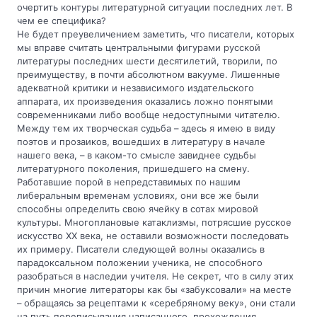
очертить контуры литературной ситуации последних лет. В
чем ее специфика?
Не будет преувеличением заметить, что писатели, которых
мы вправе считать центральными фигурами русской
литературы последних шести десятилетий, творили, по
преимуществу, в почти абсолютном вакууме. Лишенные
адекватной критики и независимого издательского
аппарата, их произведения оказались ложно понятыми
современниками либо вообще недоступными читателю.
Между тем их творческая судьба – здесь я имею в виду
поэтов и прозаиков, вошедших в литературу в начале
нашего века, – в каком-то смысле завиднее судьбы
литературного поколения, пришедшего на смену.
Работавшие порой в непредставимых по нашим
либеральным временам условиях, они все же были
способны определить свою ячейку в сотах мировой
культуры. Многоплановые катаклизмы, потрясшие русское
искусство ХХ века, не оставили возможности последовать
их примеру. Писатели следующей волны оказались в
парадоксальном положении ученика, не способного
разобраться в наследии учителя. Не секрет, что в силу этих
причин многие литераторы как бы «забуксовали» на месте
– обращаясь за рецептами к «серебряному веку», они стали
на путь переписывания написанного, прохождения