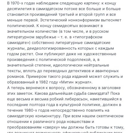
В 1970-х годах наблюдаем следующую картину: к концу
десятилетия в самиздатском потоке все больше и больше
становится произведений третьей и второй групп и все
меньше первой. Эстетический нонконформизм вытесняет
политический. К концу семидесятых возникают в
значительном количестве (в том числе, и в русском
литературном зарубежье – т. е. в «типографском
самиздате») собственно литературные самиздатские
журналы, деидеологизированность которых с каждым
годом растет. Они публикуют даже не художественные
произведения с политической подоплекой, а, в
значительной степени, идеологически нейтральные
тексты, вплоть до переводных детективов и авантюрных
романов. Примером такого рода изданий может служить и
образованный в 1982 году «Митин журнал».
А теперь вернемся к вопросу, обозначенному в заголовке
этих заметок. Какова дальнейшая судьба самиздата? Пока
еще весьма и весьма робкий либерасьон, наметившийся в
последние полтора года в культурной политике, должен в
течение 1980-х годов непосредственно повлиять на
самиздатскую конъюнктуру. При всем нашем скептическом
отношении к различного рода новшествам и
преобразованиям «сверху» мы должны быть готовы к тому,
что возникнет возможность официальной публикации всех