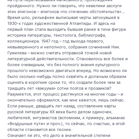
пройденного. Нужно ли говорить, что невелики заслуги
этих эпигонов – эпигонов «по стечению обстоятельств»...
Время шло, рельефнее выписывая черты затонувшей в
1930-х годах художественной Атлантиды. И здесь на
первый план стала выходить бывшая ранее в тени фигура
историка литературы, текстолога, библиографа,
коллекционера. 1947 год – год выхода первого,
невыверенного и неполного, собрания сочинений Ник.
Гумилева – можно считать отправной точкой новой
литературной действительности. Становилось все более и
более очевидным, что без полного знания культурного
прошлого невозможно двигаться вперед. Но возможно ли
было сколько-нибудь полно охватить и должным образом
оценить в короткие сроки то, что создали более чем за
тридцать лет «вакуума» сотни поэтов и прозаиков?
Разумеется, этот процесс растянулся на многие годы – и
окончательно оформился, как мне кажется, лишь сейчас.
Если раньше, двадцать лет назад, составление карты
русской литературы ХХ века было делом одиночек,
любителей, энтузиастов (вспомним, к примеру, альманах
«Воздушные пути» и проч.), то сейчас, по счастью, в этой
области становится все теснее.
Означает ли это, что дело в значительной степени