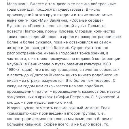
Малашкин). Вместе с тем даже в те весьма либеральные
годы самиздат продолжал существовать. В число
произведений этого круга входили и такие знаменитые
ныне книги, как «Мы» Замятина, «Собачье сердце»
Булгакова, «Повесть непогашенной луны» Пильняка,
повести Платонова, поэмы Клюева. С годами количество
таких произведений росло, а ареал их распространения все
более и более сужался, пока не остановился на самом
авторе и (не всегда) его близких. Существует вполне
распространенное мнение (подобная точка зрения, в
частности, отчетливо прозвучала на недавней конференции
Клуба–81 в Ленинграде о путях развития культуры 1960–
1980-х годов), что к концу тридцатых, в течение сороковых
и вплоть до «Доктора Живаго» никто ничего подобного не
писал – из страха, разумеется. Это более чем неверно. С
каждым годом нам открывается немало подобных
произведений тех лет – произведений, казалось бы, навеки
замурованных в архивах («Софья Петровна» Л. Чуковской и
мн. др. – преимущественно стихи).
И здесь нужно отметить весьма важный момент. Если
«самиздатс-ких» произведений второй группы, т. е.
«порнографических» (это слово мы намеренно берем в
большие кавычки), скорее всего, и не было вовсе, то,