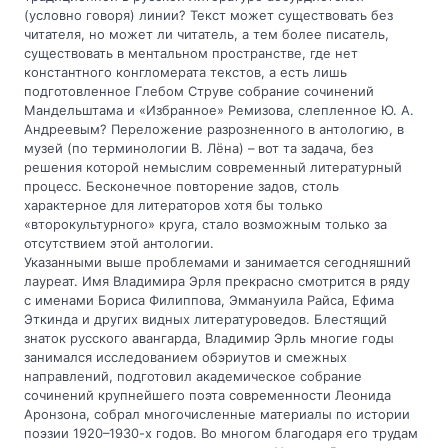
(условно говоря) линии? Текст может существовать без
читателя, но может ли читатель, а тем более писатель,
существовать в ментальном пространстве, где нет
константного конгломерата текстов, а есть лишь
подготовленное Глебом Струве собрание сочинений
Мандельштама и «Избранное» Ремизова, слепленное Ю. А.
Андреевым? Переложение разрозненного в антологию, в
музей (по терминологии В. Лёна) – вот та задача, без
решения которой немыслим современный литературный
процесс. Бесконечное повторение задов, столь
характерное для литераторов хотя бы только
«второкультурного» круга, стало возможным только за
отсутствием этой антологии.
Указанными выше проблемами и занимается сегодняшний
лауреат. Имя Владимира Эрля прекрасно смотрится в ряду
с именами Бориса Филиппова, Эммануила Райса, Ефима
Эткинда и других видных литературоведов. Блестящий
знаток русского авангарда, Владимир Эрль многие годы
занимался исследованием обэриутов и смежных
направлений, подготовил академическое собрание
сочинений крупнейшего поэта современности Леонида
Аронзона, собрал многочисленные материалы по истории
поэзии 1920–1930-х годов. Во многом благодаря его трудам