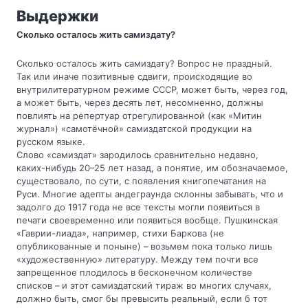
Выдержки
Сколько осталось жить самиздату?
Сколько осталось жить самиздату? Вопрос не праздный.
Так или иначе позитивные сдвиги, происходящие во
внутрилитературном режиме СССР, может быть, через год,
а может быть, через десять лет, несомненно, должны
повлиять на репертуар отрегулированной (как «Митин
журнал») «самотёчной» самиздатской продукции на
русском языке.
Слово «самиздат» зародилось сравнительно недавно,
каких-нибудь 20–25 лет назад, а понятие, им обозначаемое,
существовало, по сути, с появления книгопечатания на
Руси. Многие адепты андеграунда склонны забывать, что и
задолго до 1917 года не все тексты могли появиться в
печати своевременно или появиться вообще. Пушкинская
«Гаврии-лиада», например, стихи Баркова (не
опубликованные и поныне) – возьмем пока только лишь
«художественную» литературу. Между тем почти все
запрещенное плодилось в бесконечном количестве
списков – и этот самиздатский тираж во многих случаях,
должно быть, смог бы превысить реальный, если б тот