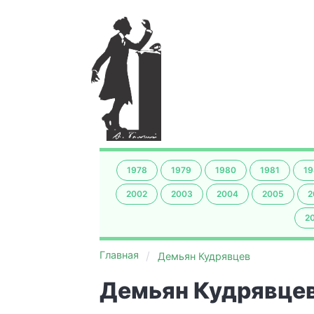
1978
1979
1980
1981
19
2002
2003
2004
2005
2
2
Главная
Демьян Кудрявцев
Демьян Кудрявце