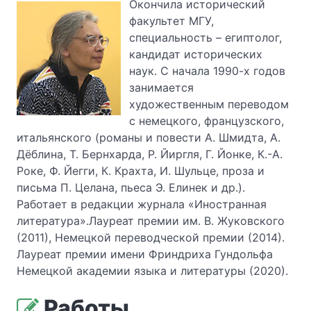
Окончила исторический
факультет МГУ,
специальность – египтолог,
кандидат исторических
наук. С начала 1990-х годов
занимается
художественным переводом
с немецкого, французского,
итальянского (романы и повести А. Шмидта, А.
Дёблина, Т. Бернхарда, Р. Йиргля, Г. Йонке, К.-А.
Роке, Ф. Йегги, К. Крахта, И. Шульце, проза и
письма П. Целана, пьеса Э. Елинек и др.).
Работает в редакции журнала «Иностранная
литература».Лауреат премии им. В. Жуковского
(2011), Немецкой переводческой премии (2014).
Лауреат премии имени Фриндриха Гундольфа
Немецкой академии языка и литературы (2020).
Работы