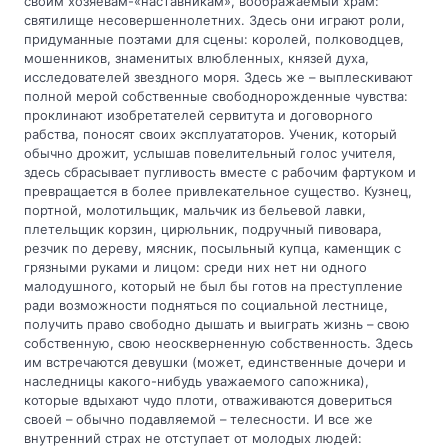
своим хозяевам-«наставникам», воображаемый храм: 
святилище несовершеннолетних. Здесь они играют роли, 
придуманные поэтами для сцены: королей, полководцев, 
мошенников, знаменитых влюбленных, князей духа, 
исследователей звездного моря. Здесь же – выплескивают 
полной мерой собственные свободнорожденные чувства: 
проклинают изобретателей сервитута и договорного 
рабства, поносят своих эксплуататоров. Ученик, который 
обычно дрожит, услышав повелительный голос учителя, 
здесь сбрасывает пугливость вместе с рабочим фартуком и 
превращается в более привлекательное существо. Кузнец, 
портной, молотильщик, мальчик из бельевой лавки, 
плетельщик корзин, цирюльник, подручный пивовара, 
резчик по дереву, мясник, посыльный купца, каменщик с 
грязными руками и лицом: среди них нет ни одного 
малодушного, который не был бы готов на преступление 
ради возможности подняться по социальной лестнице, 
получить право свободно дышать и выиграть жизнь – свою 
собственную, свою неоскверненную собственность. Здесь 
им встречаются девушки (может, единственные дочери и 
наследницы какого-нибудь уважаемого сапожника), 
которые вдыхают чудо плоти, отваживаются довериться 
своей – обычно подавляемой – телесности. И все же 
внутренний страх не отступает от молодых людей: 