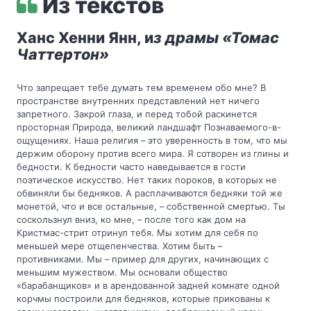
Из текстов
Ханс Хенни Янн, и
з драмы «Томас
Чаттертон»
Что запрещает тебе думать тем временем обо мне? В 
пространстве внутренних представлений нет ничего 
запретного. Закрой глаза, и перед тобой раскинется 
просторная Природа, великий ландшафт Познаваемого-в-
ощущениях. Наша религия – это уверенность в том, что мы 
держим оборону против всего мира. Я сотворен из глины и 
бедности. К бедности часто наведывается в гости 
поэтическое искусство. Нет таких пороков, в которых не 
обвиняли бы бедняков. А расплачиваются бедняки той же 
монетой, что и все остальные, – собственной смертью. Ты 
соскользнул вниз, ко мне, – после того как дом на 
Кристмас-стрит отринул тебя. Мы хотим для себя по 
меньшей мере отщепенчества. Хотим быть – 
противниками. Мы – пример для других, начинающих с 
меньшим мужеством. Мы основали общество 
«барабанщиков» и в арендованной задней комнате одной 
корчмы построили для бедняков, которые прикованы к 