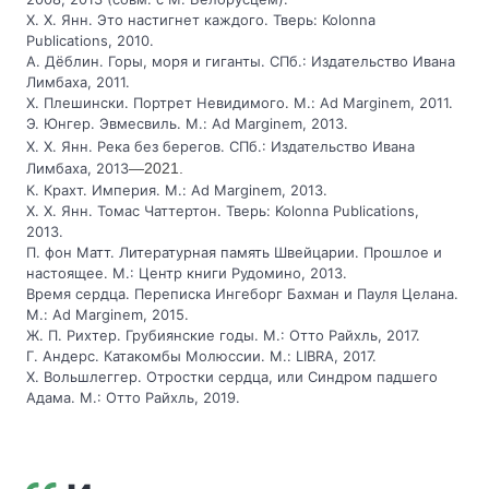
Х. Х. Янн. Это настигнет каждого. Тверь: Kolonna
Publications, 2010.
А. Дёблин. Горы, моря и гиганты. СПб.: Издательство Ивана
Лимбаха, 2011.
Х. Плешински. Портрет Невидимого. М.: Ad Marginem, 2011.
Э. Юнгер. Эвмесвиль. М.: Ad Marginem, 2013.
Х. Х. Янн. Река без берегов. СПб.: Издательство Ивана
Лимбаха, 2013
—2021.
К. Крахт. Империя. М.: Ad Marginem, 2013.
Х. Х. Янн. Томас Чаттертон. Тверь: Kolonna Publications,
2013.
П. фон Матт. Литературная память Швейцарии. Прошлое и
настоящее. М.: Центр книги Рудомино, 2013.
Время сердца. Переписка Ингеборг Бахман и Пауля Целана.
М.: Ad Marginem, 2015.
Ж. П. Рихтер. Грубиянские годы. М.: Отто Райхль, 2017.
Г. Андерс. Катакомбы Молюссии. М.: LIBRA, 2017.
Х. Вольшлеггер. Отростки сердца, или Синдром падшего
Адама. М.: Отто Райхль, 2019.