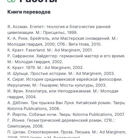
Книги переводов
Я. Ассман. Египет: теология и благочестие ранней
цивилизации. М.: Присцельс, 1999.
К.-А. Роке. Брейгель, или Мастерская сновидений. М.:
Молодая гвардия, 2000; СПб.: Вита Нова, 2010.
К. Крахт. Faserland. М.: Ad Marginem, 2001.
Р. Сафрански. Хайдеггер: германский мастер и его время.
М.: Молодая гвардия, 2002.
К. Крахт. 1979. М.: Ad Marginem, 2002.
И. Шульце. Простые истории. М.: Ad Marginem, 2003.
К. Сират. История средневековой еврейской философии.
Иерусалим; М.: Гешарим; Мосты культуры, 2003.
И. Фрэн. Клеопатра, или Неподражаемая. М.: Молодая
гвардия, 2004.
А. Дёблин. Три прыжка Ван Луня. Китайский роман. Тверь:
Kolonna Publications, 2006.
Р. Йиргль. Собачьи ночи. Тверь: Kolonna Publications, 2007.
Г. Йонке. Геометрический деревенский роман. СПб.:
Симпозиум, 2008.
П. Целан. Стихотворения. Проза. Письма. М.: Ad Marginem,
2008; 2013 (совм. с М. Белорусцем).