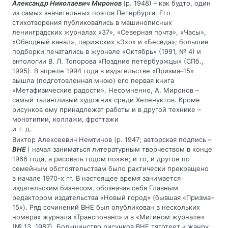
Александр Николаевич Миронов
(р. 1948) – как будто, один
из самых значительных поэтов Петербурга. Его
стихотворения публиковались в машинописных
ленинградских журналах «37», «Северная почта», «Часы»,
«Обводный канал», парижских «Эхо» и «Беседа»; большие
подборки печатались в журнале «Октябрь» (1991, № 4) и
антологии В. Л. Топорова «Поздние петербуржцы» (СПб.,
1995). В апреле 1994 года в издательстве «Призма–15»
вышла (подготовленная мною) его первая книга
«Метафизические радости». Несомненно, А. Миронов –
самый талантливый художник среди Хеленуктов. Кроме
рисунков ему принадлежат работы и в другой технике –
монотипии, коллажи, фроттажи
и т. д.
Виктор Алексеевич Немтинов (р. 1947; авторская подпись –
ВНЕ
) начал заниматься литературным творчеством в конце
1966 года, а рисовать годом позже; и то, и другое по
семейным обстоятельствам было рактически прекращено
в начале 1970-х гг. В настоящее время занимается
издательским бизнесом, обозначая себя Главным
редактором издательства «Новый город» (бывшая «Призма–
15»). Ряд сочинений ВНЕ был опубликован в нескольких
номерах журнала «Транспонанс» и в «Митином журнале»
(№ 13, 1987). Большинство рисунков ВНЕ тяготеет к жанру