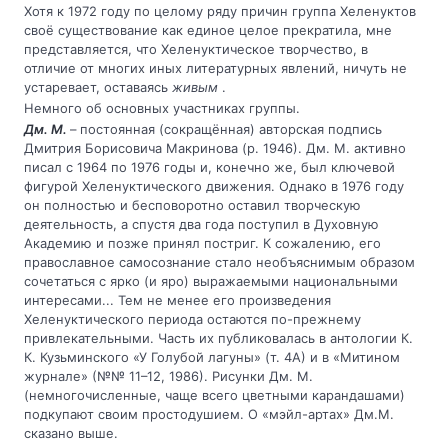
Хотя к 1972 году по целому ряду причин группа Хеленуктов
своё существование как единое целое прекратила, мне
представляется, что Хеленуктическое творчество, в
отличие от многих иных литературных явлений, ничуть не
устаревает, оставаясь
живым
.
Немного об основных участниках группы.
Дм. М.
– постоянная (сокращённая) авторская подпись
Дмитрия Борисовича Макринова (р. 1946). Дм. М. активно
писал с 1964 по 1976 годы и, конечно же, был ключевой
фигурой Хеленуктического движения. Однако в 1976 году
он полностью и бесповоротно оставил творческую
деятельность, а спустя два года поступил в Духовную
Академию и позже принял постриг. К сожалению, его
православное самосознание стало необъяснимым образом
сочетаться с ярко (и яро) выражаемыми национальными
интересами... Тем не менее его произведения
Хеленуктического периода остаются по-прежнему
привлекательными. Часть их публиковалась в антологии К.
К. Кузьминского «У Голубой лагуны» (т. 4А) и в «Митином
журнале» (№№ 11–12, 1986). Рисунки Дм. М.
(немногочисленные, чаще всего цветными карандашами)
подкупают своим простодушием. О «мэйл-артах» Дм.М.
сказано выше.