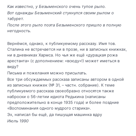
Как известно, у Безыменского очень тупое рыло.
Вот однажды Безыменский стукнулся своим рылом о
табурет.
После этого рыло поэта Безыменского пришло в полную
негодность.
Вернёмся, однако, к публикуемому рассказу. Имя тов.
Сталина не встречается ни в прозе, ни в записных книжках,
ни в дневниках Хармса. Но чья же ещё «дурацкая рожа
арестанта» (с дополнением: «всюду»!) может иметься в
виду?
Письма и пожелания можно присылать.
Все три обсуждаемых рассказа записаны автором в одной
из записных книжек (№ 31, – частн. собрание). К теме
публикуемого рассказа своеобразно относятся также
наброски о 56-летии идиота Редькина (написаны
предположительно в конце 1935 года) и более поздние
«Воспоминания одного мудрого старика».
Эх, написал бы ещё, да пишущая машинка вдру
Июль 1990