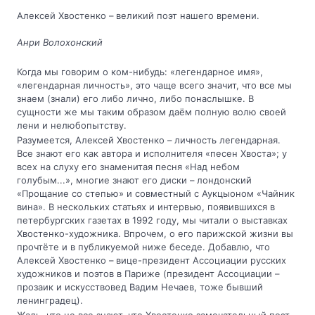
Алексей Хвостенко – великий поэт нашего времени.
Анри Волохонский
Когда мы говорим о ком-нибудь: «легендарное имя»,
«легендарная личность», это чаще всего значит, что все мы
знаем (знали) его либо лично, либо понаслышке. В
сущности же мы таким образом даём полную волю своей
лени и нелюбопытству.
Разумеется, Алексей Хвостенко – личность легендарная.
Все знают его как автора и исполнителя «песен Хвоста»; у
всех на слуху его знаменитая песня «Над небом
голубым...», многие знают его диски – лондонский
«Прощание со степью» и совместный с Аукцыоном «Чайник
вина». В нескольких статьях и интервью, появившихся в
петербургских газетах в 1992 году, мы читали о выставках
Хвостенко-художника. Впрочем, о его парижской жизни вы
прочтёте и в публикуемой ниже беседе. Добавлю, что
Алексей Хвостенко – вице-президент Ассоциации русских
художников и поэтов в Париже (президент Ассоциации –
прозаик и искусствовед Вадим Нечаев, тоже бывший
ленинградец).