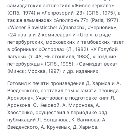
самиздатских антологиях «Живое зеркало»
(СПб., 1974) и «Лепрозорий–23» (СПб., 1975), а
также альманахах «Аполлонъ 77» (Paris, 1977),
«Wiener Slawistischer A[manach», «Черновик»,
«24 поэта и 2 комиссара» и «Urbi», в ряде
петербургских, московских и тамбовских газет
в сборниках «Острова» (Л., 1982), «У Голубой
лагуны» (т. 4А, Ньютонвилл, 1983), «Поздние
петербуржцы» (СПб., 1995), «Самиздат века»
(Минск; Москва, 1997) и др. изданиях.
Готовил к печати произведения Д. Хармса и А.
Введенского, составил том «Памяти Леонида
Аронзона». Участвовал в подготовке книг Л.
Аронзона, С. Кековой, А. Миронова, А.
Хвостенко, осуществил в периодике ряд
публикаций Л. Богданова, К. Вагинова, А.
Введенского, А. Крученых, Д. Хармса.