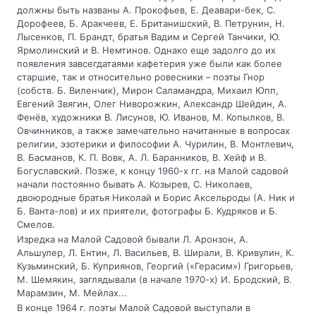
должны быть названы А. Прокофьев, Е. Деавари-бек, С.
Дорофеев, Б. Аракчеев, Е. Британишский, В. Петрунин, Н.
Лысенков, П. Брандт, братья Вадим и Сергей Танчики, Ю.
Ярмолинский и В. Немтинов. Однако еще задолго до их
появления завсегдатаями кафетерия уже были как более
старшие, так и относительно ровесники – поэты Гнор
(собств. Б. Виленчик), Мирон Саламандра, Михаил Юпп,
Евгений Звягин, Олег Ниворожкин, Александр Шейдин, А.
Фенёв, художники В. Лисунов, Ю. Иванов, М. Копылков, В.
Овчинников, а также замечательно начитанные в вопросах
религии, эзотерики и философии А. Чурилин, В. Монтлевич,
В. Басманов, К. П. Вовк, А. Л. Баранников, В. Хейф и В.
Богуславский. Позже, к концу 1960-х гг. на Малой садовой
начали постоянно бывать А. Козырев, С. Николаев,
двоюродные братья Николай и Борис Аксельроды (А. Ник и
Б. Ванта-лов) и их приятели, фотографы Б. Кудряков и Б.
Смелов.
Изредка на Малой Садовой бывали Л. Аронзон, А.
Альшулер, Л. Ентин, Л. Васильев, В. Ширали, В. Кривулин, К.
Кузьминский, Б. Куприянов, Георгий («Герасим») Григорьев,
М. Шемякин, заглядывали (в начале 1970-х) И. Бродский, В.
Марамзин, М. Мейлах...
В конце 1964 г. поэты Малой Садовой выступали в