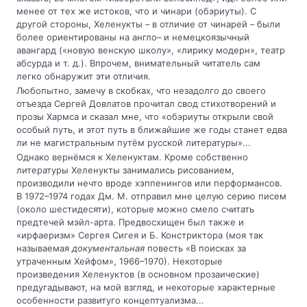
менее от тех же истоков, что и чинари (обэриуты). С
другой стороны, Хеленукты – в отличие от чинарей – были
более ориентированы на англо– и немецкоязычный
авангард («новую венскую школу», «лирику модерн», театр
абсурда и т. д.). Впрочем, внимательный читатель сам
легко обнаружит эти отличия.
Любопытно, замечу в скобках, что незадолго до своего
отъезда Сергей Довлатов прочитал свод стихотворений и
прозы Хармса и сказал мне, что «обэриуты открыли свой
особый путь, и этот путь в ближайшие же годы станет едва
ли не магистральным путём русской литературы»...
Однако вернёмся к Хеленуктам. Кроме собственно
литературы Хеленукты занимались рисованием,
производили нечто вроде хэппенингов или перформансов.
В 1972–1974 годах Дм. М. отправил мне целую серию писем
(около шестидесяти), которые можно смело считать
предтечей мэйл-арта. Предвосхищен был также и
«ирфаеризм» Сергея Сигея и Б. Констриктора (моя так
называемая
документальная
повесть «В поисках за
утраченным Хейфом», 1966–1970). Некоторые
произведения Хеленуктов (в основном прозаические)
предугадывают, на мой взгляд, и некоторые характерные
особенности развитуго концептуализма...