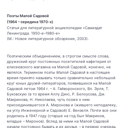
Поэты Малой Садовой
(1964 – середина 1970-х)
Статья для литературной энциклопедии «Самиздат
Ленинграда. 1950-е–1980-е»
(М.: Новое литературное обозрение, 2003).
Поэтическим объединением, в строгом смысле слова,
дружеский круг постоянных посетителей кафетерия от
елисеевского магазина на Малой Садовой, конечно, не
являлся. Термином
поэты Малой Садовой
в настоящее
время принято называть только сравнительно небольшой
круг юных друзей-литераторов, появившихся на Малой
Садовой летом 1964 г. – А. Гайворонского, Вл. Эрля, Т.
Буковскую (в то время Аллу Дин), Р. Белоусова, Дм.
Макринова, Н. Николаева, чуть позже к ним
присоединившегося А. Миронова и (жившего неподалеку,
на углу Инженерной и Садовой) Е. Вензеля. Почти все они
родились в 1947 году (старше на год был Макринов,
младше – Миронов). Вслед за ними на Малой Садовой
начали постоянно бывать и их друзья, – в первую очередь