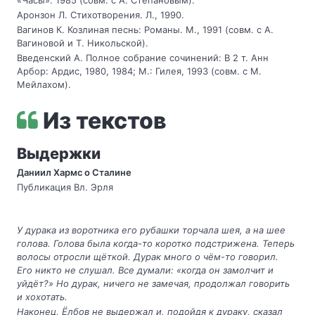
«Часы». 1985 (совм. с А. Степановым).
Аронзон Л. Стихотворения. Л., 1990.
Вагинов К. Козлиная песнь: Романы. М., 1991 (совм. с А.
Вагиновой и Т. Никольской).
Введенский А. Полное собрание сочинений: В 2 т. Анн
Арбор: Ардис, 1980, 1984; М.: Гилея, 1993 (совм. с М.
Мейлахом).
Из текстов
Выдержки
Даниил Хармс о Сталине
Публикация Вл. Эрля
У дурака из воротника его рубашки торчала шея, а на шее
голова. Голова была когда-то коротко подстрижена. Теперь
волосы отросли щёткой. Дурак много о чём-то говорил.
Его никто не слушал. Все думали: «когда он замолчит и
уйдёт?» Но дурак, ничего не замечая, продолжал говорить
и хохотать.
Наконец, Ёлбов не выдержал и, подойдя к дураку, сказал