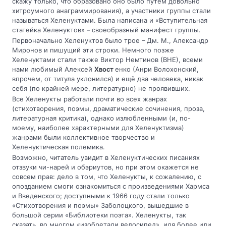
скажу только, что образовано оно было путём довольно
хитроумного анаграммирования), а участники группы стали
называться Хеленуктами. Была написана и «Вступительная
статейка Хеленуктов» – своеобразный манифест группы.
Первоначально Хеленуктов было трое – Дм. М., Александр
Миронов и пишущий эти строки. Немного позже
Хеленуктами стали также Виктор Немтинов (ВНЕ), всеми
нами любимый Алексей
Хвост
енко (Анри Волохонский,
впрочем, от титула уклонился) и ещё два человека, никак
себя (по крайней мере, литературно) не проявивших.
Все Хеленукты работали почти во всех жанрах
(стихотворения, поэмы, драматические сочинения, проза,
литературная критика), однако излюбленными (и, по-
моему, наиболее характерными для Хеленуктизма)
жанрами были коллективное творчество и
Хеленуктическая полемика.
Возможно, читатель увидит в Хеленуктических писаниях
отзвуки чи-нарей и обэриутов, но при этом окажется не
совсем прав: дело в том, что Хеленукты, к сожалению, с
опозданием смоги ознакомиться с произведениями Хармса
и Введенского; доступными к 1966 году стали только
«Стихотворения и поэмы» Заболоцкого, вышедшие в
большой серии «Библиотеки поэта». Хеленукты, так
сказать, во многом «изобретали велосипед», идя более или