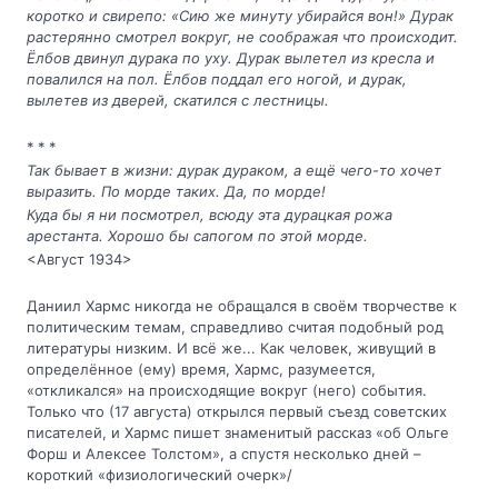
коротко и свирепо: «Сию же минуту убирайся вон!» Дурак
растерянно смотрел вокруг, не соображая что происходит.
Ёлбов двинул дурака по уху. Дурак вылетел из кресла и
повалился на пол. Ёлбов поддал его ногой, и дурак,
вылетев из дверей, скатился с лестницы.
* * *
Так бывает в жизни: дурак дураком, а ещё чего-то хочет
выразить. По морде таких. Да, по морде!
Куда бы я ни посмотрел, всюду эта дурацкая рожа
арестанта. Хорошо бы сапогом по этой морде.
<Август 1934>
Даниил Хармс никогда не обращался в своём творчестве к
политическим темам, справедливо считая подобный род
литературы низким. И всё же... Как человек, живущий в
определённое (ему) время, Хармс, разумеется,
«откликался» на происходящие вокруг (него) события.
Только что (17 августа) открылся первый съезд советских
писателей, и Хармс пишет знаменитый рассказ «об Ольге
Форш и Алексее Толстом», а спустя несколько дней –
короткий «физиологический очерк»/