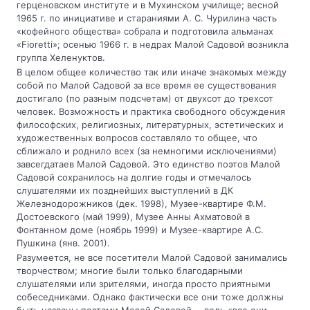
герценовском институте и в Мухинском училище; весной
1965 г. по инициативе и стараниями А. С. Чурилина часть
«кофейного общества» собрала и подготовила альманах
«Fioretti»; осенью 1966 г. в недрах Малой Садовой возникла
группа Хеленуктов.
В целом общее количество так или иначе знакомых между
собой по Малой Садовой за все время ее существования
достигало (по разным подсчетам) от двухсот до трехсот
человек. Возможность и практика свободного обсуждения
философских, религиозных, литературных, эстетических и
художественных вопросов составляло то общее, что
сближало и роднило всех (за немногими исключениями)
завсегдатаев Малой Садовой. Это единство поэтов Малой
Садовой сохранилось на долгие годы и отмечалось
слушателями их позднейших выступлений в ДК
Железнодорожников (дек. 1998), Музее-квартире Ф.М.
Достоевского (май 1999), Музее Анны Ахматовой в
Фонтанном доме (ноябрь 1999) и Музее-квартире А.С.
Пушкина (янв. 2001).
Разумеется, не все посетители Малой Садовой занимались
творчеством; многие были только благодарными
слушателями или зрителями, иногда просто приятными
собеседниками. Однако фактически все они тоже должны