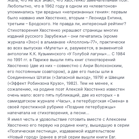
Жаль, что не все знают, что Хвостенко замечательный поэт.
Любопытно, что в 1962 году в одном из «клеветонов»
упоминались три вредных «непризнанных гения»: первым
было названо имя Хвостенко, вторым – Леонида Ентина,
третьим – Бродского. Не правда ли, интересный рейтинг?
Стихотворения Хвостенко украшают страницы многих
изданий русского Зарубежья – они печатались (кроме
журнала «Эхо») в альманахе «Аполлонъ–77», практически
во всех выпусках «Мулеты» и, разумеется, в знаменитой
антологии К.К. Кузьминского «У Голубой лагуны»... С 1984
по 1991 гг. в Париже вышли пять книг стихотворений
Хвостенко (две из них – совместно с Анри Волохонским,
его постоянным соавтором), а две его пьесы шли в
Соединенных Штатах («Запасной выход», 1979) и Швеции
(«Эффект Робинзона Крузо», 1982). Тем не менее, к
сожалению, на родине поэт Алексей Хвостенко известен
очень мало: всего пять публикаций, две из которых – в
самиздатском журнале «Часы», а петербургская «Смена» в
своей престижной рубрике «Поздние петербуржцы»
напечатала не стихотворения, а песни...
Я имел честь и удовольствие готовить вместе с Алексеем
Хвостенко его первую на родине книгу, вышедшую в серии
«Поэтическая лестница», издаваемой издательством
«Новый город» (ранее в этой серии вышли книги Евг.