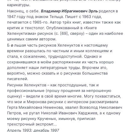
карикатуры.
Наконец, о себе.
Владимир Ибрагимович Эрль
родился в
1947 году под знаком Тельца. Пишет с 1963 года,
печатается с 1965-го. Автор трёх книг, известен также как
критик и текстолог. Опубликованный в «Книге
Хеленуктизма» рисунок (с. [69], сверху) – один из наиболее
ценимых самим автором.
Б
о
льшая часть рисунков Хеленуктов к настоящему
времени разошлась по частным и иным коллекциям и
стала, к сожалению, труднодоступной. Однако и
сохранившаяся в моём распоряжении их часть хорошо
дополняет наши литературные труды. Впрочем это,
вероятно, можно сказать и о рисунках большинства
писателей.
Рисунки Хеленуктов – как простодушные, так и
профессиональные (прошу прощения за непрошеную
оценку) – видели в своё время многие. Могу похвастаться,
что мои и Миронова рисунки с интересом рассматривала
Герта Михайловна Неменова, хвалил Всеволод Николаевич
Петров, не ругал Николай Иванович Харджиев, а к одному
моему рисунку Крученых, хмыкнув, приписал
трехстрочный экспромт...
Апрель 1993; декабрь 1997