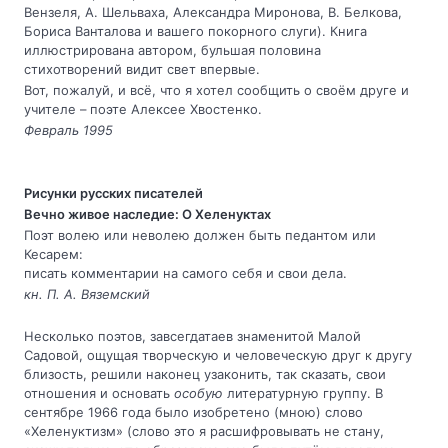
Вензеля, А. Шельваха, Александра Миронова, В. Белкова,
Бориса Ванталова и вашего покорного слуги). Книга
иллюстрирована автором, бульшая половина
стихотворений видит свет впервые.
Вот, пожалуй, и всё, что я хотел сообщить о своём друге и
учителе – поэте Алексее Хвостенко.
Февраль 1995
Рисунки русских писателей
Вечно живое наследие: О Хеленуктах
Поэт волею или неволею должен быть педантом или
Кесарем:
писать комментарии на самого себя и свои дела.
кн. П. А. Вяземский
Несколько поэтов, завсегдатаев знаменитой Малой
Садовой, ощущая творческую и человеческую друг к другу
близость, решили наконец узаконить, так сказать, свои
отношения и основать
особую
литературную группу. В
сентябре 1966 года было изобретено (мною) слово
«Хеленуктизм» (слово это я расшифровывать не стану,