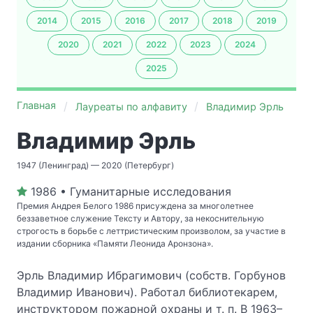
2014
2015
2016
2017
2018
2019
2020
2021
2022
2023
2024
2025
Главная
Лауреаты по алфавиту
Владимир Эрль
Владимир Эрль
1947 (Ленинград) — 2020 (Петербург)
1986 • Гуманитарные исследования
Премия Андрея Белого 1986 присуждена за многолетнее
беззаветное служение Тексту и Автору, за некоснительную
строгость в борьбе с леттристическим произволом, за участие в
издании сборника «Памяти Леонида Аронзона».
Эрль Владимир Ибрагимович (собств. Горбунов
Владимир Иванович). Работал библиотекарем,
инструктором пожарной охраны и т. п. В 1963–