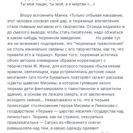
Ты мой пацан, ты мой, а я мертва <…>
Впору вспомнить Манна: «Только отбывая наказание, 
этот человек осознал свой дар, и тюремные впечатления 
стали главным мотивом его творчества. Отсюда недалеко и 
до смелого вывода: чтобы стать писателем, надо обжиться 
в каком-нибудь тюремном заведении.            Но разве тут 
же не возникает подозрение, что “тюремные треволнения” 
не столь изначально связаны с его творчеством, как те, что 
привели его в тюрьму». Кроме того, тюремная эстетика 
обоих авторов очевидным образом коррелирует с 
творчеством Ж. Жене, для которого тюрьма «была неким 
храмом, святилищем, куда устремлялись детские наши 
мечтания» (это почти буквально повторяет сюжет рассказа 
«Цветы щавеля» Мисимы, в котором гулявшие около 
тюрьмы дети фантазировали о таинственном и запретном 
здании), в основе ее лежала смерть, а от заключенных 
исходило сияние… Немаловажно и то, что в тюрьме 
происходит столкновение героев Мисимы и Лимонова с 
государством: «Тюрьма — царство насилия государства над 
личностью». Тюрьма, как ни странно, сексуально 
привлекательна — Сатоко из «Весеннего снега» 
размышляла над тем, в какую одежду одевают 