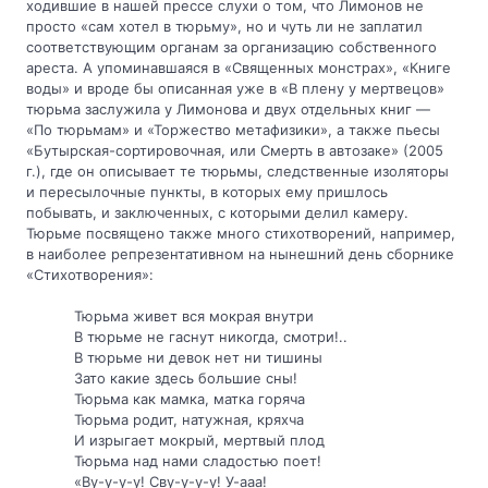
ходившие в нашей прессе слухи о том, что Лимонов не 
просто «сам хотел в тюрьму», но и чуть ли не заплатил 
соответствующим органам за организацию собственного 
ареста. А упоминавшаяся в «Священных монстрах», «Книге 
воды» и вроде бы описанная уже в «В плену у мертвецов» 
тюрьма заслужила у Лимонова и двух отдельных книг — 
«По тюрьмам» и «Торжество метафизики», а также пьесы 
«Бутырская-сортировочная, или Смерть в автозаке» (2005 
г.), где он описывает те тюрьмы, следственные изоляторы 
и пересылочные пункты, в которых ему пришлось 
побывать, и заключенных, с которыми делил камеру. 
Тюрьме посвящено также много стихотворений, например, 
в наиболее репрезентативном на нынешний день сборнике 
«Стихотворения»:
Тюрьма живет вся мокрая внутри 
В тюрьме не гаснут никогда, смотри!..
В тюрьме ни девок нет ни тишины 
Зато какие здесь большие сны!
Тюрьма как мамка, матка горяча 
Тюрьма родит, натужная, кряхча 
И изрыгает мокрый, мертвый плод 
Тюрьма над нами сладостью поет!
«Ву-у-у-у! Сву-у-у-у! У-ааа!