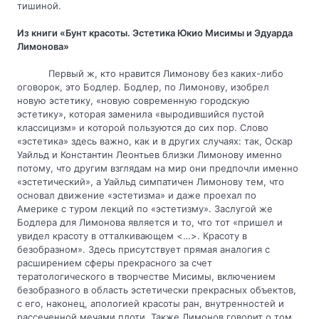
тишиной.
Из книги «Бунт красоты. Эстетика Юкио Мисимы и Эдуарда 
Лимонова»
Первый ж, кто нравится Лимонову без каких-либо 
оговорок, это Бодлер. Бодлер, по Лимонову, изобрел 
новую эстетику, «новую современную городскую 
эстетику», которая заменила «выродившийся пустой 
классицизм» и которой пользуются до сих пор. Слово 
«эстетика» здесь важно, как и в других случаях: так, Оскар 
Уайльд и Константин Леонтьев близки Лимонову именно 
потому, что другим взглядам на мир они предпочли именно 
«эстетический», а Уайльд симпатичен Лимонову тем, что 
основал движение «эстетизма» и даже проехал по 
Америке с туром лекций по «эстетизму». Заслугой же 
Бодлера для Лимонова является и то, что тот «пришел и 
увидел красоту в отталкивающем <…>. Красоту в 
безобразном». Здесь присутствует прямая аналогия с 
расширением сферы прекрасного за счет 
тератологического в творчестве Мисимы, включением 
безобразного в область эстетически прекрасных объектов, 
с его, наконец, апологией красоты ран, внутренностей и 
рассеченной мечами плоти. Также Лимонов говорит о том, 