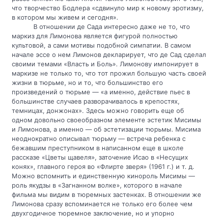
что творчество Бодлера «сдвинуло мир к новому эротизму, 
в котором мы живем и сегодня».
В отношении де Сада интересно даже не то, что 
маркиз для Лимонова является фигурой полностью 
культовой, а сами мотивы подобной симпатии. В самом 
начале эссе о нем Лимонов декларирует, что де Сад сделал 
своими темами «Власть и Боль». Лимонову импонирует в 
маркизе не только то, что тот прожил большую часть своей 
жизни в тюрьме, но и то, что большинство его 
произведений о тюрьме — «а именно, действие пьес в 
большинстве случаев разворачивалось в крепостях, 
темницах, донжонах». Здесь можно говорить еще об 
одном довольно своеобразном элементе эстетик Мисимы 
и Лимонова, а именно — об эстетизации тюрьмы. Мисима 
неоднократно описывал тюрьму — встреча ребенка с 
бежавшим преступником в написанном еще в школе 
рассказе «Цветы щавеля», заточение Исао в «Несущих 
конях», главного героя во «Флирте зверя» (1961 г.) и т. д. 
Можно вспомнить и единственную кинороль Мисимы — 
роль якудзы в «Загнанном волке», которого в начале 
фильма мы видим в тюремных застенках. В отношении же 
Лимонова сразу вспоминается не только его более чем 
двухгодичное тюремное заключение, но и упорно 