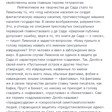
свойственны всем главным героям тетралогии.
Лейтмотивом же творчества де Сада стало по 
Лимонову то, что «под натиском насилия он создал 
фантастическую машину насилия, противостоящую машине 
насилия государства. В своем воображении, разумеется». 
Это, а отнюдь не описания пресловутых сексуальных 
перверсий главенствовало у де Сада: «Широкая публика 
допускает ошибку, веря в то, что книги де Сада — о сексе», 
— пишет Лимонов и задается вопросом: «Кому пришло в 
голову первому назвать его именем сексуальное 
извращение? Этот человек и ввел в заблуждение весь 
мир». В данном случае Лимонов не одинок в защите де 
Сада от характеристики создателя «садизма». Так, Делёз в 
своей книге «Пустынный остров и другие тексты» 
утверждал, что извращения, названные по имени 
писателей, есть всего лишь обычные фантазии, фобии и 
наваждения, иными словами — «фантазмы». На фантазмы 
же в своем творчестве делали ставку такие писатели, как 
Кафка, Пруст и Беккет, но никому не приходит в голову 
говорить о «кафкизме», «прустизме» и «беккетизме». Сам 
же термин «садомазохизм» Делёз называет 
«предрассудком» и «скороспелой симптоматологией» 
людей, старающихся защитить «предустановленную идею». 
«Защита» и апология де Сада, как известно, характерна и 