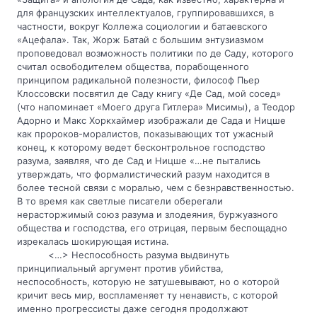
для французских интеллектуалов, группировавшихся, в 
частности, вокруг Коллежа социологии и батаевского 
«Ацефала». Так, Жорж Батай с большим энтузиазмом 
проповедовал возможность политики по де Саду, которого 
считал освободителем общества, порабощенного 
принципом радикальной полезности, философ Пьер 
Клоссовски посвятил де Саду книгу «Де Сад, мой сосед» 
(что напоминает «Моего друга Гитлера» Мисимы), а Теодор 
Адорно и Макс Хоркхаймер изображали де Сада и Ницше 
как пророков-моралистов, показывающих тот ужасный 
конец, к которому ведет бесконтрольное господство 
разума, заявляя, что де Сад и Ницше «…не пытались 
утверждать, что формалистический разум находится в 
более тесной связи с моралью, чем с безнравственностью. 
В то время как светлые писатели оберегали 
нерасторжимый союз разума и злодеяния, буржуазного 
общества и господства, его отрицая, первым беспощадно 
изрекалась шокирующая истина.
<…> Неспособность разума выдвинуть 
принципиальный аргумент против убийства, 
неспособность, которую не затушевывают, но о которой 
кричит весь мир, воспламеняет ту ненависть, с которой 
именно прогрессисты даже сегодня продолжают 