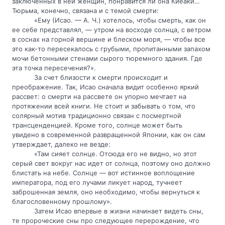
заключенных в ней женщин, понравится ли она Киёаки… 
Тюрьма, конечно, связана и с темой смерти:
«Ему (Исао. — А. Ч.) хотелось, чтобы смерть, как он 
ее себе представлял, — утром на восходе солнца, с ветром 
в соснах на горной вершине и блеском моря, — чтобы все 
это как-то пересекалось с грубыми, пропитанными запахом 
мочи бетонными стенами сырого тюремного здания. Где 
эта точка пересечения?».
За счет близости к смерти происходит и 
преображение. Так, Исао сначала видит особенно яркий 
рассвет: о смерти на рассвете он упорно мечтает на 
протяжении всей книги. Не стоит и забывать о том, что 
солярный мотив традиционно связан с посмертной 
трансценденцией. Кроме того, солнце может быть 
увидено в современной развращенной Японии, как он сам 
утверждает, далеко не везде:
«Там сияет солнце. Отсюда его не видно, но этот 
серый свет вокруг нас идет от солнца, поэтому оно должно 
блистать на небе. Солнце — вот истинное воплощение 
императора, под его лучами ликует народ, тучнеет 
заброшенная земля, оно необходимо, чтобы вернуться к 
благословенному прошлому».
Затем Исао впервые в жизни начинает видеть сны, 
те пророческие сны про следующее перерождение, что 