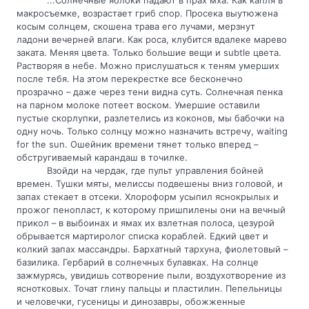
макросъемке, возрастает гриб спор. Просека выутюжена 
косым солнцем, скошена трава его лучами, мерзнут 
ладони вечерней влаги. Как роса, клубится вдалеке марево 
заката. Меняя цвета. Только большие вещи и subtle цвета. 
Растворяя в небе. Можно прислушаться к теням умерших 
после тебя. На этом перекрестке все бесконечно 
прозрачно – даже через тени видна суть. Солнечная пенка 
на парном молоке потеет воском. Умершие оставили 
пустые скорлупки, разлетелись из коконов, мы бабочки на 
одну ночь. Только солнцу можно назначить встречу, waiting 
for the sun. Ошейник времени тянет только вперед – 
обстругиваемый карандаш в точилке.
Взойди на чердак, где пульт управления бойней 
времен. Тушки мяты, мелиссы подвешены вниз головой, и 
запах стекает в отсеки. Хлороформ усыпил яснокрылых и 
прожог пенопласт, к которому пришпилены они на вечный 
прикол – в выбоинах и ямах их взлетная полоса, цезурой 
обрывается мартиролог списка кораблей. Едкий цвет и 
колкий запах массандры. Бархатный тархуна, фиолетовый – 
базилика. Гербарий в солнечных булавках. На солнце 
зажмурясь, увидишь сотворение пыли, воздухотворение из 
яснотковых. Точат глину пальцы и пластилин. Пепельницы 
и человечки, гусеницы и динозавры, обожженные 